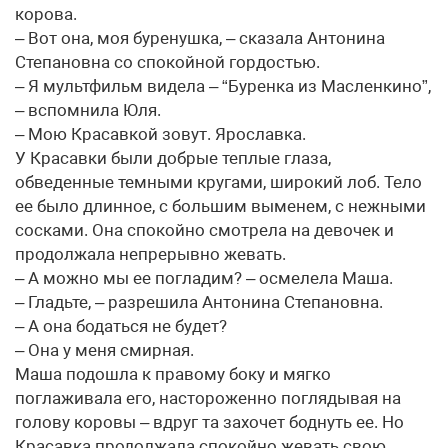
корова.
– Вот она, моя буренушка, – сказала Антонина
Степановна со спокойной гордостью.
– Я мультфильм видела – “Буренка из Масленкино”,
– вспомнила Юля.
– Мою Красавкой зовут. Ярославка.
У Красавки были добрые теплые глаза,
обведенные темными кругами, широкий лоб. Тело
ее было длинное, с большим выменем, с нежными
сосками. Она спокойно смотрела на девочек и
продолжала непрерывно жевать.
– А можно мы ее погладим? – осмелела Маша.
– Гладьте, – разрешила Антонина Степановна.
– А она бодаться не будет?
– Она у меня смирная.
Маша подошла к правому боку и мягко
поглаживала его, настороженно поглядывая на
голову коровы – вдруг та захочет боднуть ее. Но
Красавка продолжала спокойно жевать свою