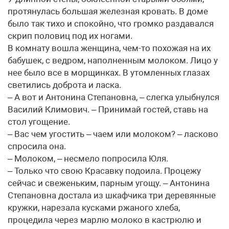
протянулась большая железная кровать. В доме
было так тихо и спокойно, что громко раздавался
скрип половиц под их ногами.
В комнату вошла женщина, чем-то похожая на их
бабушек, с ведром, наполненным молоком. Лицо у
нее было все в морщинках. В утомленных глазах
светились доброта и ласка.
– А вот и Антонина Степановна, – слегка улыбнулся
Василий Климович. – Принимай гостей, ставь на
стол угощение.
– Вас чем угостить – чаем или молоком? – ласково
спросила она.
– Молоком, – несмело попросила Юля.
– Только что свою Красавку подоила. Процежу
сейчас и свеженьким, парным угощу. – Антонина
Степановна достала из шкафчика три деревянные
кружки, нарезала кусками ржаного хлеба,
процедила через марлю молоко в кастрюлю и