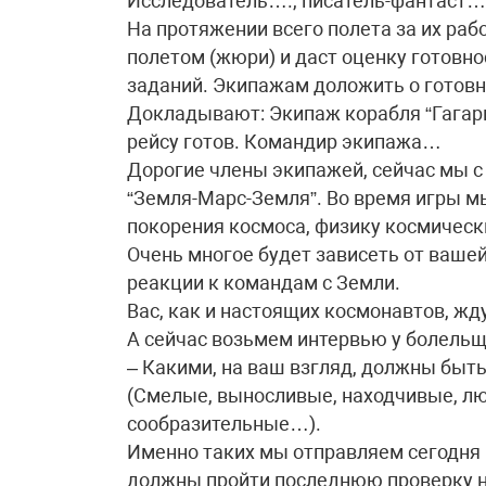
Исследователь…., писатель-фантаст….
На протяжении всего полета за их ра
полетом (жюри) и даст оценку готовн
заданий. Экипажам доложить о готовн
Докладывают: Экипаж корабля “Гагари
рейсу готов. Командир экипажа…
Дорогие члены экипажей, сейчас мы 
“Земля-Марс-Земля”. Во время игры м
покорения космоса, физику космическ
Очень многое будет зависеть от ваше
реакции к командам с Земли.
Вас, как и настоящих космонавтов, жд
А сейчас возьмем интервью у болельщ
– Какими, на ваш взгляд, должны быт
(Смелые, выносливые, находчивые, л
сообразительные…).
Именно таких мы отправляем сегодня 
должны пройти последнюю проверку н