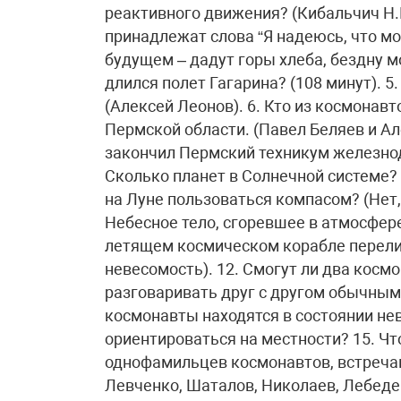
реактивного движения? (Кибальчич Н.И
принадлежат слова “Я надеюсь, что мо
будущем – дадут горы хлеба, бездну м
длился полет Гагарина? (108 минут). 
(Алексей Леонов). 6. Кто из космонав
Пермской области. (Павел Беляев и Ал
закончил Пермский техникум железнодо
Сколько планет в Солнечной системе? Н
на Луне пользоваться компасом? (Нет, 
Небесное тело, сгоревшее в атмосфере
летящем космическом корабле перелить
невесомость). 12. Смогут ли два кос
разговаривать друг с другом обычным
космонавты находятся в состоянии не
ориентироваться на местности? 15. Что
однофамильцев космонавтов, встречаю
Левченко, Шаталов, Николаев, Лебедев