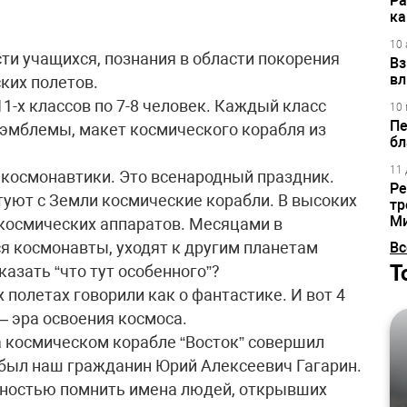
Ра
ка
10 
ти учащихся, познания в области покорения
Вз
вл
ких полетов.
1-х классов по 7-8 человек. Каждый класс
10 
Пе
 эмблемы, макет космического корабля из
бл
11 
 космонавтики. Это всенародный праздник.
Ре
туют с Земли космические корабли. В высоких
тр
М
космических аппаратов. Месяцами в
ся космонавты, уходят к другим планетам
Вс
Т
азать “что тут особенного”?
 полетах говорили как о фантастике. И вот 4
 – эра освоения космоса.
а космическом корабле “Восток” совершил
 был наш гражданин Юрий Алексеевич Гагарин.
арностью помнить имена людей, открывших