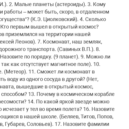
.). 2. Малые планеты (астероиды). 3. Кому
и работы – может быть, скоро, в отдаленном
огущества”? (К.Э. Циолковский). 4. Сколько
5. Кто первым вышел в открытый космос?
тов приземлился на территории нашей
ексей Леонов). 7. Космонавт, наш земляк,
рожного транспорта. (Савиных В.П.). 8.
азовите по порядку. (9 планет). 9. Можно ли
так как отсутствует магнитное поле). 10.
. (Метеор). 11. Сможет ли космонавт в
 воду из одного сосуда в другой? (Нет,
монавта, вышедшие в открытый космос,
 способом? 13. Почему в космическом корабле
весомости? 14. По какой яркой звезде можно
 исчезает у тел во время полета? 16. Назовите
щихся в нашей школе. (Беляев, Титов, Попов,
, Губарев, Соловьев). 17. Назовите фамилии