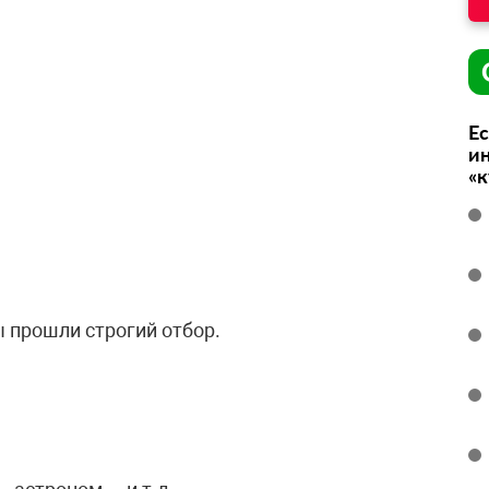
Ес
ин
«
 прошли строгий отбор.