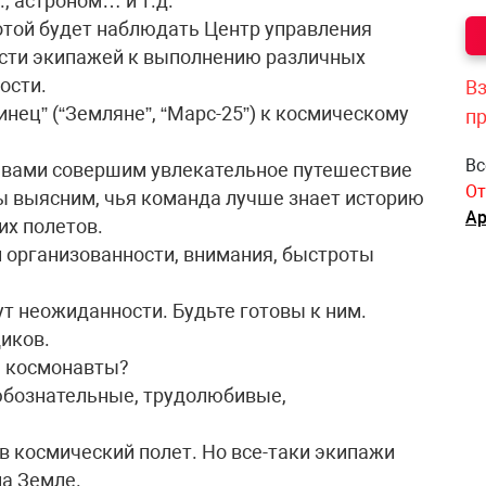
, астроном… и т.д.
ботой будет наблюдать Центр управления
ости экипажей к выполнению различных
ости.
Вз
нец” (“Земляне”, “Марс-25”) к космическому
п
Вс
с вами совершим увлекательное путешествие
От
ы выясним, чья команда лучше знает историю
Ар
их полетов.
й организованности, внимания, быстроты
ут неожиданности. Будьте готовы к ним.
иков.
ь космонавты?
юбознательные, трудолюбивые,
в космический полет. Но все-таки экипажи
а Земле.