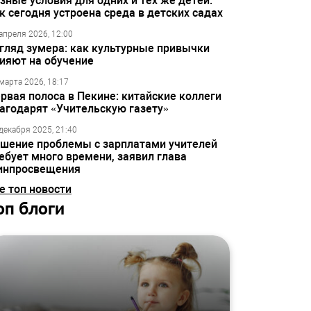
зные условия для одних и тех же детей:
к сегодня устроена среда в детских садах
апреля 2026, 12:00
гляд зумера: как культурные привычки
ияют на обучение
марта 2026, 18:17
рвая полоса в Пекине: китайские коллеги
агодарят «Учительскую газету»
декабря 2025, 21:40
шение проблемы с зарплатами учителей
ебует много времени, заявил глава
инпросвещения
е топ новости
оп блоги