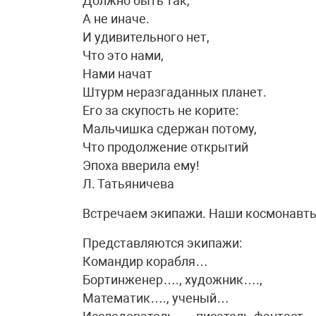
Должно быть так,
А не иначе.
И удивительного нет,
Что это нами,
Нами начат
Штурм неразгаданных планет.
Его за скупость не корите:
Мальчишка сдержан потому,
Что продолжение открытий
Эпоха вверила ему!
Л. Татьяничева
Встречаем экипажи. Наши космонавты
Представляются экипажи:
Командир корабля…
Бортинженер…., художник….,
Математик…., ученый…