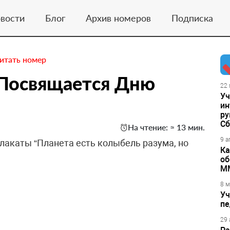
вости
Блог
Архив номеров
Подписка
итать номер
 Посвящается Дню
22 
Уч
ин
ру
Сб
На чтение: ≈ 13 мин.
9 а
лакаты “Планета есть колыбель разума, но
Ка
об
М
8 м
Уч
пе
29 