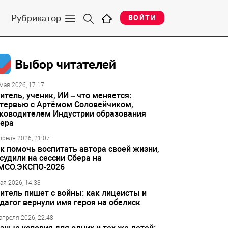
Рубрикатор
ВОЙТИ
Выбор читателей
мая 2026, 17:17
итель, ученик, ИИ – что меняется:
тервью с Артёмом Соловейчиком,
ководителем Индустрии образования
ера
преля 2026, 21:07
к помочь воспитать автора своей жизни,
судили на сессии Сбера на
МСО.ЭКСПО-2026
ая 2026, 14:33
итель пишет с войны: как лицеисты и
дагог вернули имя героя на обелиск
апреля 2026, 22:48