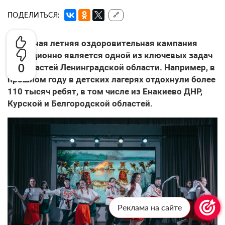
ПОДЕЛИТЬСЯ:
🔗
Успешная летняя оздоровительная кампания
традиционно является одной из ключевых задач
0
для властей Ленинградской области. Например, в
прошлом году в детских лагерях отдохнули более
110 тысяч ребят, в том числе из Енакиево ДНР,
Курской и Белгородской областей.
Реклама на сайте