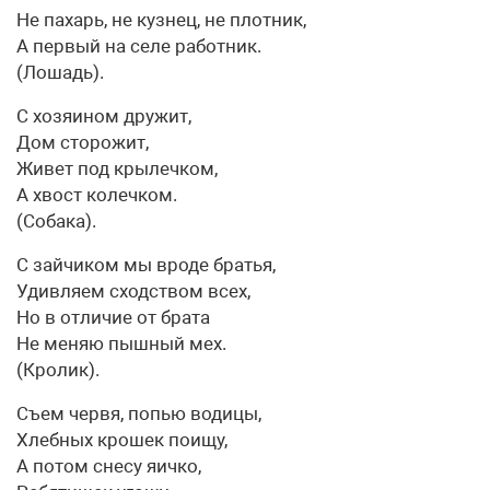
Не пахарь, не кузнец, не плотник,
А первый на селе работник.
(Лошадь).
С хозяином дружит,
Дом сторожит,
Живет под крылечком,
А хвост колечком.
(Собака).
С зайчиком мы вроде братья,
Удивляем сходством всех,
Но в отличие от брата
Не меняю пышный мех.
(Кролик).
Съем червя, попью водицы,
Хлебных крошек поищу,
А потом снесу яичко,