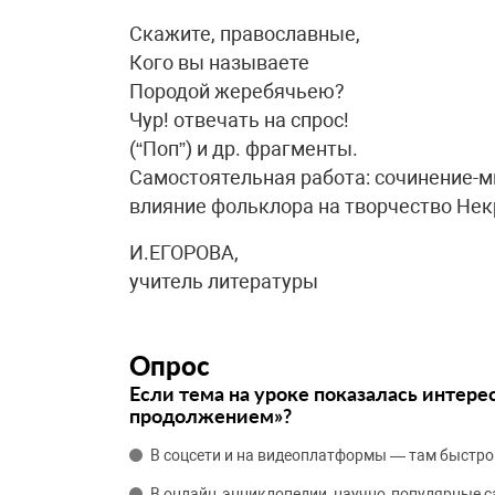
Скажите, православные,
Кого вы называете
Породой жеребячьею?
Чур! отвечать на спрос!
(“Поп”) и др. фрагменты.
Самостоятельная работа: сочинение-м
влияние фольклора на творчество Некр
И.ЕГОРОВА,
учитель литературы
Опрос
Если тема на уроке показалась интере
продолжением»?
В соцсети и на видеоплатформы — там быстро
В онлайн‑энциклопедии, научно‑популярные 