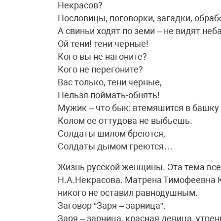
Некрасов?
Пословицы, поговорки, загадки, обра
А свиньи ходят по земи – не видят неба
Ой тени! тени черные!
Кого вы не нагоните?
Кого не перегоните?
Вас только, тени черные,
Нельзя поймать-обнять!
Мужик – что бык: втемяшится в башку
Колом ее оттудова не выбьешь.
Солдаты шилом бреются,
Солдаты дымом греются…
Жизнь русской женщины. Эта тема все
Н.А.Некрасова. Матрена Тимофеевна К
никого не оставил равнодушным.
Заговор “Заря – зарница”.
Заря – зарница, красная девица, утре