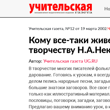
Но
Учительская газета, №12 от 19 марта 2002.
Ч
Кому все-таки живе
творчеству Н.А.Не
Автор:
Учительская газета UG.RU
В творчестве многих писателей фолькл
дарование. Готовясь к урокам, я всегд
делом пелись народные песни, загады
большие знатоки заговоров. Все свое 
только как иллюстративный материал.
пословицы, поговорки, загадки, загов
Предлагаю вашему вниманию урок, в к