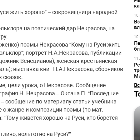
Ра
ка
Руси жить хорошо” – сокровищница народной
10 
Вз
вл
льклора на поэтический дар Некрасова, на
ру.
10 
Пе
женко) поэмы Некрасова “Кому на Руси жить
бл
ольклор”; портрет Н.А.Некрасова, публикации
11 
удожник Венецианов); женская крестьянская
Ре
аль); выставка книг Н.А.Некрасова, сборников
тр
М
х сказок.
ме, цели урока, о Некрасове. Сообщение
Вс
Т
графия Н. Некрасова – Оксана П. “Последние
а – сообщение по материалу статьи учебника
е о жанре и композиции поэмы (по мат.
: “Тому живется хорошо на Руси, кто борется
тливо, вольготно на Руси?”