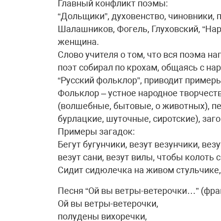
Главный конфликт поэмы:
“Дольщики”, духовенство, чиновники,
Шалашников, Фогель, Глуховский, “Нар
женщина.
Слово учителя о том, что вся поэма 
поэт собирал по крохам, общаясь с на
“Русский фольклор”, приводит примеры
Фольклор – устное народное творчеств
(волшебные, бытовые, о животных), пе
бурлацкие, шуточные, сиротские), заго
Примеры загадок:
Бегут бугунчики, везут везунчики, везу
везут сани, везут вилы, чтобы колоть с
Сидит сидюлечка на живом стульчике, 
Песня “Ой вы ветры-ветерочки…” (фра
Ой вы ветры-ветерочки,
полудены вихоречки,