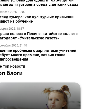
зные условия для одних и тех же детей:
к сегодня устроена среда в детских садах
апреля 2026, 12:00
гляд зумера: как культурные привычки
ияют на обучение
марта 2026, 18:17
рвая полоса в Пекине: китайские коллеги
агодарят «Учительскую газету»
декабря 2025, 21:40
шение проблемы с зарплатами учителей
ебует много времени, заявил глава
инпросвещения
е топ новости
оп блоги