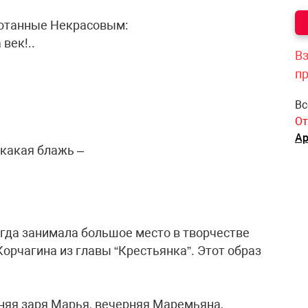
ботанные Некрасовым:
 век!..
Вз
п
Вс
От
Ар
 какая блажь –
гда занимала большое место в творчестве
орчагина из главы “Крестьянка”. Этот образ
нняя заря Марья, вечерняя Маремьяна,