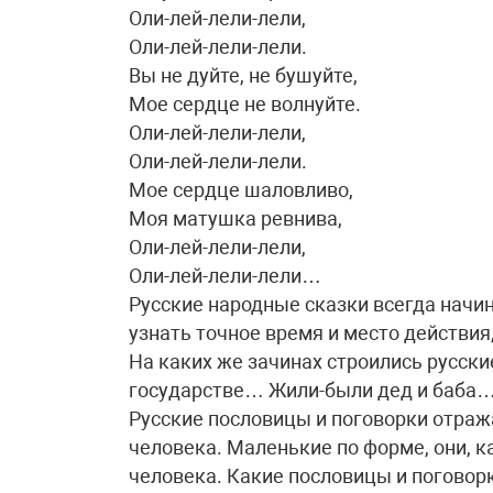
Оли-лей-лели-лели,
Оли-лей-лели-лели.
Вы не дуйте, не бушуйте,
Мое сердце не волнуйте.
Оли-лей-лели-лели,
Оли-лей-лели-лели.
Мое сердце шаловливо,
Моя матушка ревнива,
Оли-лей-лели-лели,
Оли-лей-лели-лели…
Русские народные сказки всегда начин
узнать точное время и место действия
На каких же зачинах строились русски
государстве… Жили-были дед и баба
Русские пословицы и поговорки отража
человека. Маленькие по форме, они, к
человека. Какие пословицы и поговорк