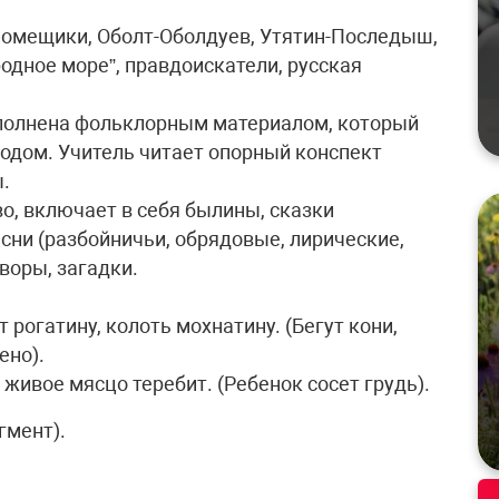
 помещики, Оболт-Оболдуев, Утятин-Последыш,
одное море”, правдоискатели, русская
наполнена фольклорным материалом, который
родом. Учитель читает опорный конспект
.
о, включает в себя былины, сказки
сни (разбойничьи, обрядовые, лирические,
воры, загадки.
т рогатину, колоть мохнатину. (Бегут кони,
ено).
живое мясцо теребит. (Ребенок сосет грудь).
гмент).