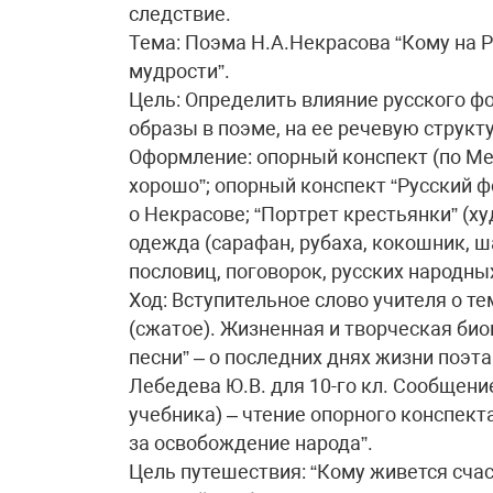
следствие.
Тема: Поэма Н.А.Некрасова “Кому на 
мудрости”.
Цель: Определить влияние русского фо
образы в поэме, на ее речевую структу
Оформление: опорный конспект (по Ме
хорошо”; опорный конспект “Русский ф
о Некрасове; “Портрет крестьянки” (х
одежда (сарафан, рубаха, кокошник, ш
пословиц, поговорок, русских народны
Ход: Вступительное слово учителя о те
(сжатое). Жизненная и творческая био
песни” – о последних днях жизни поэт
Лебедева Ю.В. для 10-го кл. Сообщени
учебника) – чтение опорного конспекта
за освобождение народа”.
Цель путешествия: “Кому живется счас