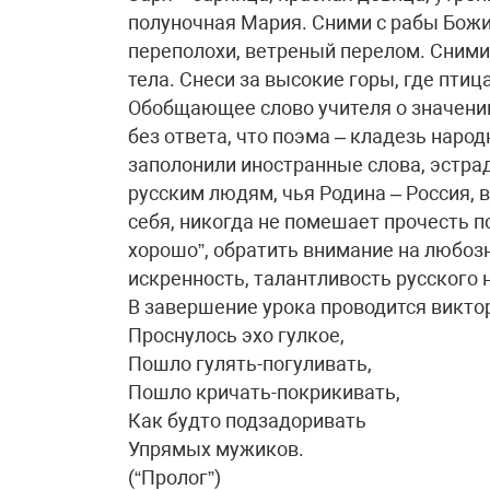
полуночная Мария. Сними с рабы Божи
переполохи, ветреный перелом. Сними 
тела. Снеси за высокие горы, где птица
Обобщающее слово учителя о значении
без ответа, что поэма – кладезь наро
заполонили иностранные слова, эстра
русским людям, чья Родина – Россия, 
себя, никогда не помешает прочесть п
хорошо”, обратить внимание на любоз
искренность, талантливость русского 
В завершение урока проводится виктор
Проснулось эхо гулкое,
Пошло гулять-погуливать,
Пошло кричать-покрикивать,
Как будто подзадоривать
Упрямых мужиков.
(“Пролог”)