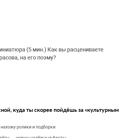
иниатюра (5 мин.) Как вы расцениваете
асова, на его поэму?
сной, куда ты скорее пойдёшь за «культурным
 нахожу ролики и подборки.
сайты — нужны надёжные факты.