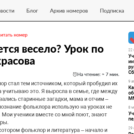
вости
Блог
Архив номеров
Подписка
итать номер
тся весело? Урок по
22 
Уч
красова
ин
ру
Сб
На чтение: ≈ 7 мин.
9 а
ор стал тем источником, который пробудил их
Ка
а учитываю это. Я выросла в семье, где между
об
М
вались старинные загадки, мама и отчим –
познание фольклора использую на уроках не
8 м
Уч
 Мои ученики вместе со мной поют, знают
пе
оры.
29 
отором фольклор и литература – начало и