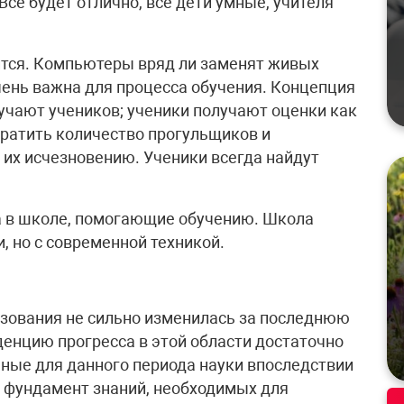
се будет отлично, все дети умные, учителя
ится. Компьютеры вряд ли заменят живых
чень важна для процесса обучения. Концепция
бучают учеников; ученики получают оценки как
ратить количество прогульщиков и
 их исчезновению. Ученики всегда найдут
а в школе, помогающие обучению. Школа
, но с современной техникой.
азования не сильно изменилась за последнюю
денцию прогресса в этой области достаточно
ьные для данного периода науки впоследствии
 фундамент знаний, необходимых для