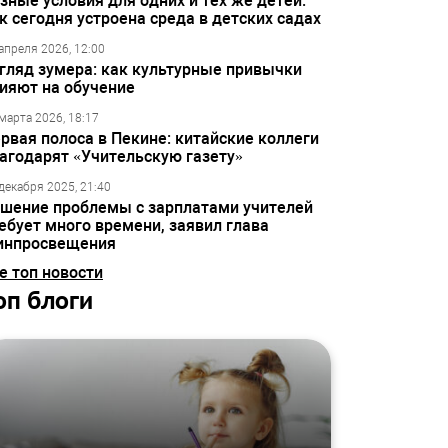
зные условия для одних и тех же детей:
к сегодня устроена среда в детских садах
апреля 2026, 12:00
гляд зумера: как культурные привычки
ияют на обучение
марта 2026, 18:17
рвая полоса в Пекине: китайские коллеги
агодарят «Учительскую газету»
декабря 2025, 21:40
шение проблемы с зарплатами учителей
ебует много времени, заявил глава
инпросвещения
е топ новости
оп блоги