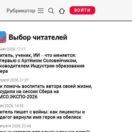
Рубрикатор
ВОЙТИ
Выбор читателей
мая 2026, 17:17
итель, ученик, ИИ – что меняется:
тервью с Артёмом Соловейчиком,
ководителем Индустрии образования
ера
преля 2026, 21:07
к помочь воспитать автора своей жизни,
судили на сессии Сбера на
МСО.ЭКСПО-2026
ая 2026, 14:33
итель пишет с войны: как лицеисты и
дагог вернули имя героя на обелиск
апреля 2026, 22:48