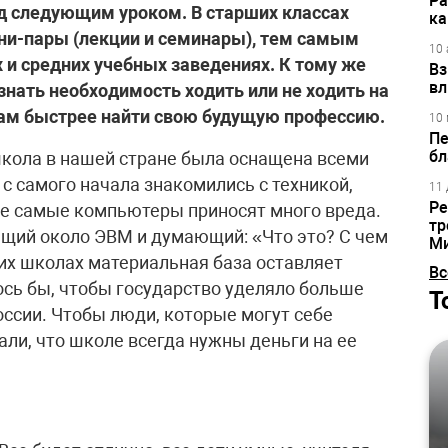
Ра
ед следующим уроком. В старших классах
ка
ни-пары (лекции и семинары), тем самым
10 
 и средних учебных заведениях. К тому же
Вз
вл
нать необходимость ходить или не ходить на
ятам быстрее найти свою будущую профессию.
10 
Пе
бл
школа в нашей стране была оснащена всеми
с самого начала знакомились с техникой,
11 
Ре
же самые компьютеры приносят много вреда.
тр
ящий около ЭВМ и думающий: «Что это? С чем
М
гих школах материальная база оставляет
Вс
лось бы, чтобы государство уделяло больше
Т
ссии. Чтобы люди, которые могут себе
али, что школе всегда нужны деньги на ее