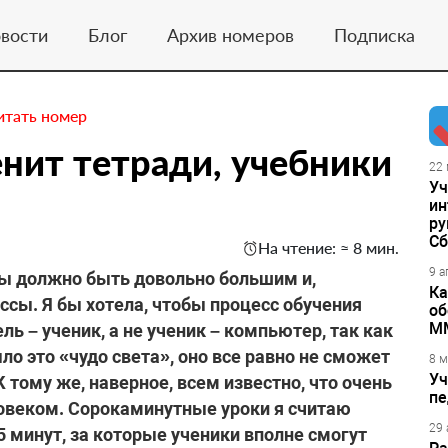
вости
Блог
Архив номеров
Подписка
итать номер
енит тетради, учебники
22 
Уч
ин
ру
Сб
На чтение: ≈ 8 мин.
9 а
ы должно быть довольно большим и,
Ка
ссы. Я бы хотела, чтобы процесс обучения
об
М
ель – ученик, а не ученик – компьютер, так как
о это «чудо света», оно все равно не сможет
8 м
Уч
К тому же, наверное, всем известно, что очень
пе
ловеком. Сорокаминутные уроки я считаю
29 
 минут, за которые ученики вполне смогут