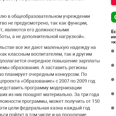
елю в общеобразовательном учреждении
во не предусмотрено, так как функции,
т, являются его должностными
Ес
оты, а не дополнительной нагрузкой».
ин
«
тельстве все же дают маленькую надежду на
ак классным воспитателям, так и другим
редполагается очередное повышение зарплаты
емы образования. А заставить регионы
во планирует очередным конкурсом. По
проекта «Образование» с 2007 по 2009 год
редставить программу модернизации
ших из них поощрят материально. За три года
сложности программы, может получить от 150
 эти цели федеральная казна каждый год
ньги пойдут в том числе и на поощрение