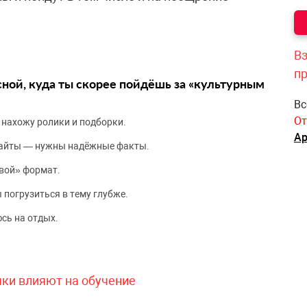
Вз
п
сной, куда ты скорее пойдёшь за «культурным
Вс
От
 нахожу ролики и подборки.
Ар
сайты — нужны надёжные факты.
вой» формат.
 погрузиться в тему глубже.
сь на отдых.
чки влияют на обучение