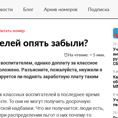
вости
Блог
Архив номеров
Подписка
Читать номер
елей опять забыли?
22 
Уч
ин
На чтение: ≈ 5 мин.
ру
оспитателем, однако доплату за классное
Сб
положено. Разъясните, пожалуйста, неужели я
9 а
руется ли поднять заработную плату таким
Ка
об
М
 классных воспитателей в последнее время
8 м
Уч
чте. То они не могут получить досрочную
пе
ской надбавки. Что же получается: люди есть,
29 
ри распределении льгот о них почему-то