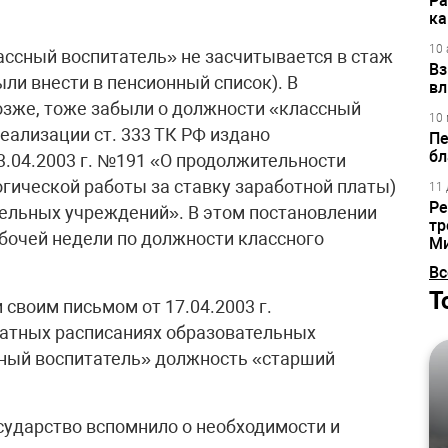
Ра
ка
10 
ассный воспитатель» не засчитывается в стаж
Вз
ли внести в пенсионный список). В
вл
озже, тоже забыли о должности «классный
10 
реализации ст. 333 ТК РФ издано
Пе
бл
3.04.2003 г. №191 «О продолжительности
огической работы за ставку заработной платы)
11 
Ре
ельных учреждений». В этом постановлении
тр
бочей недели по должности классного
М
Вс
Т
 своим письмом от 17.04.2003 г.
атных расписаниях образовательных
ный воспитатель» должность «старший
осударство вспомнило о необходимости и