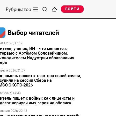
Рубрикатор
ВОЙТИ
Выбор читателей
мая 2026, 17:17
итель, ученик, ИИ – что меняется:
тервью с Артёмом Соловейчиком,
ководителем Индустрии образования
ера
преля 2026, 21:07
к помочь воспитать автора своей жизни,
судили на сессии Сбера на
МСО.ЭКСПО-2026
ая 2026, 14:33
итель пишет с войны: как лицеисты и
дагог вернули имя героя на обелиск
апреля 2026, 22:48