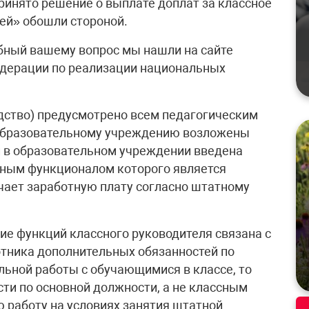
ринято решение о выплате доплат за классное
лей» обошли стороной.
бный вашему вопрос мы нашли на сайте
едерации по реализации национальных
дство) предусмотрено всем педагогическим
 образовательному учреждению возложены
и в образовательном учреждении введена
вным функционалом которого является
учает заработную плату согласно штатному
е функций классного руководителя связана с
тника дополнительных обязанностей по
льной работы с обучающимися в классе, то
сти по основной должности, а не классным
 работу на условиях занятия штатной