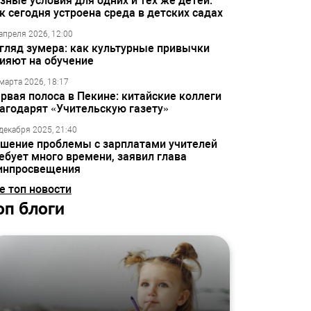
зные условия для одних и тех же детей:
к сегодня устроена среда в детских садах
апреля 2026, 12:00
гляд зумера: как культурные привычки
ияют на обучение
марта 2026, 18:17
рвая полоса в Пекине: китайские коллеги
агодарят «Учительскую газету»
декабря 2025, 21:40
шение проблемы с зарплатами учителей
ебует много времени, заявил глава
инпросвещения
е топ новости
оп блоги