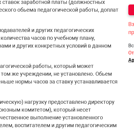
х ставок заработной платы (должностных
еского обьема педагогической работы, доплат
Вз
подавателей и других педагогических
п
 количества часов по учебному плану,
ами и других конкретных условий в данном
Вс
От
Ар
дагогической работы, который может
 том же учреждении, не установлено. Обьем
ньше нормы часов за ставку устанавливается
ическую) нагрузку предоставлено директору
союзным комитетом), который несет
качественное выполнение установленного
елем, воспитателем и другим педагогическим