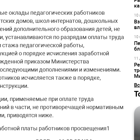
Ра
ка
ные оклады педагогических работников
10 
тских домов, школ-интернатов, дошкольных
Вз
вл
ний дополнительного образования детей, не
, устанавливаются по разрядам оплаты труда
10 
Пе
и стажа педагогической работы,
бл
укцией о порядке исчисления заработной
11 
ржденной приказом Министерства
Ре
 последующими дополнениями и изменениями.
тр
М
отников исчисляется также в порядке,
Вс
нструкции.
Т
ии, применяемые при оплате труда
ний в части, не противоречащей нормативным
и, приводятся ниже.
работной платы работников просвещения1