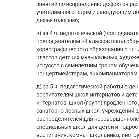
занятий по исправлению дефектов раз
учителям-логопедам и заведующим ло
дефектологам6;
в) за 4 ч. педагогической (преподавате
преподавателям I-II классов школ общ
хореографического образования с пяти
классов детских музыкальных, худож
искусств с семилетним сроком обучен
концертмейстерам, аккомпаниаторам;
д) за 5 ч. педагогической работы в де
воспитателям школ-интернатов и детск
интернатов, школ (групп) продленного
санаторно-лесных школ, учреждений з
распределителей для несовершеннолет
специальных школ для детей и подрос
воспитания, комнат школьника, инстр