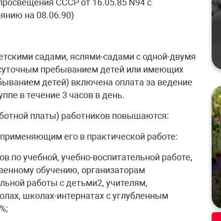
росвещения СССР от 16.05.85 N94 с
янию на 08.06.90)
тскими садами, яслями-садами с одной-двумя
осуточным пребыванием детей или имеющих
ебыванием детей) включена оплата за ведение
ппе в течение 3 часов в день.
аботной платы) работников повышаются:
применяющим его в практической работе:
в по учебной, учебно-воспитательной работе,
твенному обучению, организаторам
льной работы с детьми2, учителям,
олах, школах-интернатах с углубленным
%;