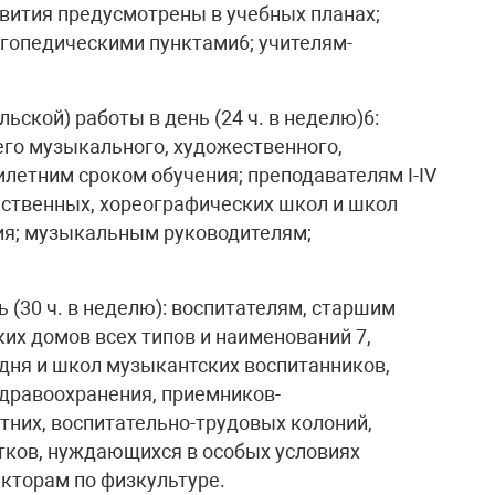
вития предусмотрены в учебных планах;
гопедическими пунктами6; учителям-
льской) работы в день (24 ч. в неделю)6:
его музыкального, художественного,
летним сроком обучения; преподавателям I-IV
ественных, хореографических школ и школ
ия; музыкальным руководителям;
нь (30 ч. в неделю): воспитателям, старшим
их домов всех типов и наименований 7,
 дня и школ музыкантских воспитанников,
дравоохранения, приемников-
них, воспитательно-трудовых колоний,
тков, нуждающихся в особых условиях
укторам по физкультуре.