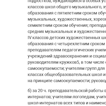
подростков, нуждающихся в особых усл
классов школ общего музыкального, х
образования с пятилетним сроком обуч
музыкальных, художественных, хореог
семилетним сроком обучения; препода
средних музыкальных и художественны
IV классов детских художественных ш
образования с четырехлетним сроком 
преподавателям педагогических учил
учреждений здравоохранения и социал
руководителям кружков5, в том числе
самоокупаемости; учителям групп для
классах общеобразовательных школ и
на принципе самоокупаемости; руково
б) за 20 ч. преподавательской работы 
интернатов; учителям-логопедам, учите
школ-интернатов всех типов и наимен