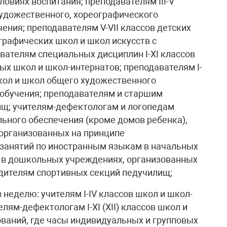
овиях воспитания; преподавателям III-V
удожественного, хореографического
ения; преподавателям V-VII классов детских
рафических школ и школ искусств с
вателям специальных дисциплин I-ХI классов
х школ и школ-интернатов; преподавателям I-
кол и школ общего художественного
обучения; преподавателям и старшим
ищ; учителям-дефектологам и логопедам
ьного обеспечения (кроме домов ребенка),
 организованных на принципе
 занятий по иностранным языкам в начальных
 в дошкольных учреждениях, организованных
дителям спортивных секций педучилищ;
в неделю: учителям I-IV классов школ и школ-
лям-дефектологам I-XI (XII) классов школ и
ований, где часы индивидуальных и групповых