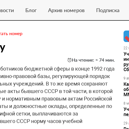
вости
Блог
Архив номеров
Подписка
тать номер
у
22 
Уч
ин
На чтение: ≈ 74 мин.
ру
аботников бюджетной сферы в конце 1992 года
Сб
тивно-правовой базы, регулирующей порядок
9 а
ьных учреждений. В то же время сохраняют
Ка
об
ые акты бывшего СССР в той части, в которой
М
ву и нормативным правовым актам Российской
8 м
латы и должностные оклады, определенные по
Уч
фной сетки, выплачиваются за
пе
вшего СССР норму часов учебной
29 