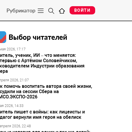
Рубрикатор
ВОЙТИ
Выбор читателей
мая 2026, 17:17
итель, ученик, ИИ – что меняется:
тервью с Артёмом Соловейчиком,
ководителем Индустрии образования
ера
преля 2026, 21:07
к помочь воспитать автора своей жизни,
судили на сессии Сбера на
МСО.ЭКСПО-2026
ая 2026, 14:33
итель пишет с войны: как лицеисты и
дагог вернули имя героя на обелиск
апреля 2026, 22:48