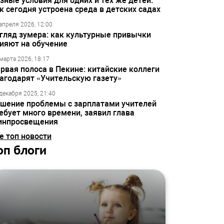
зные условия для одних и тех же детей:
к сегодня устроена среда в детских садах
апреля 2026, 12:00
гляд зумера: как культурные привычки
ияют на обучение
марта 2026, 18:17
рвая полоса в Пекине: китайские коллеги
агодарят «Учительскую газету»
декабря 2025, 21:40
шение проблемы с зарплатами учителей
ебует много времени, заявил глава
инпросвещения
е топ новости
оп блоги