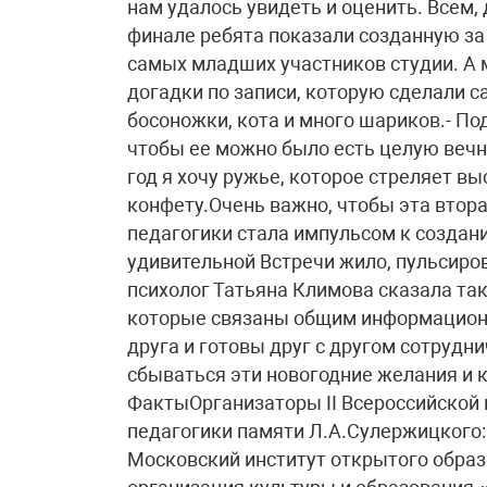
нам удалось увидеть и оценить. Всем
финале ребята показали созданную за
самых младших участников студии. А 
догадки по записи, которую сделали 
босоножки, кота и много шариков.- По
чтобы ее можно было есть целую вечно
год я хочу ружье, которое стреляет в
конфету.Очень важно, чтобы эта втор
педагогики стала импульсом к создани
удивительной Встречи жило, пульсиро
психолог Татьяна Климова сказала та
которые связаны общим информацион
друга и готовы друг с другом сотрудни
сбываться эти новогодние желания и 
ФактыОрганизаторы II Всероссийской
педагогики памяти Л.А.Сулержицког
Московский институт открытого обр