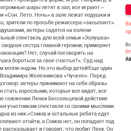
огромные шары летят в зал, все играют –
и «Сон. Лето. Ночь» в зале лежат подушки и
о, зрители по просьбе режиссера «засыпают».
Вз
одушками, актеры садятся на колени
п
ьный спектакль для всей семьи «Золушка»
Вс
, сводная сестра главной героини, примеряет
От
ровокация? Нет, случай поговорить на
Ар
шка бороться за свое счастье?». Суд над
 хеппи-эндом. Но это выбор детей!Еще один
а Владимира Железникова «Чучело». Перед
оговор: актеры принимают на себя образы
я стать взрослыми, которые все видят, все
ене сожжения Ленки Бессольцевой действие
ски участникам спектакля со своими мыслями
дна из них:«Сомов и остальные ребята едут
успевают отойти, а Сомов нет, он попадает под
 рассказывает и говорит, что любит Лену. Он