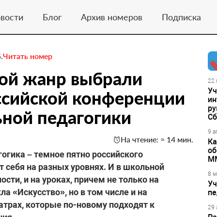
вости
Блог
Архив номеров
Подписка
.
Читать номер
кой жанр выбрали
22 
Уч
оссийской конференции
ин
ру
ной педагогики
Сб
9 а
На чтение: ≈ 14 мин.
Ка
об
гогика – темное пятно российского
М
т себя на разных уровнях. И в школьной
8 м
сти, и на уроках, причем не только на
Уч
а «Искусство», но в том числе и на
пе
еатрах, которые по-новому подходят к
29 