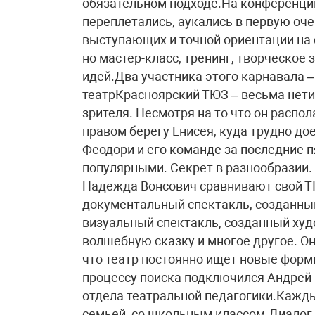
обязательном подходе.На конференции
переплетались, аукались в первую оч
выступающих и точной ориентации на 
но мастер-класс, тренинг, творческое
идей.Два участника этого карнавала 
театрКрасноярский ТЮЗ – весьма нет
зрителя. Несмотря на то что он распол
правом берегу Енисея, куда трудно до
Феодори и его команде за последние п
популярными. Секрет в разнообразии.
Надежда Вонсович сравнивают свой Т
документальный спектакль, созданный 
визуальный спектакль, созданный худ
волшебную сказку и многое другое. Он
что театр постоянно ищет новые форм
процессу поиска подключился Андрей 
отдела театральной педагогики.Каждый
семьей, со школьным классом.Диалог 