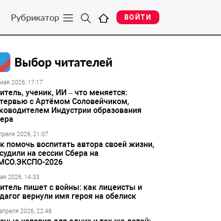
Рубрикатор
ВОЙТИ
Выбор читателей
мая 2026, 17:17
итель, ученик, ИИ – что меняется:
тервью с Артёмом Соловейчиком,
ководителем Индустрии образования
ера
преля 2026, 21:07
к помочь воспитать автора своей жизни,
судили на сессии Сбера на
МСО.ЭКСПО-2026
ая 2026, 14:33
итель пишет с войны: как лицеисты и
дагог вернули имя героя на обелиск
апреля 2026, 22:48