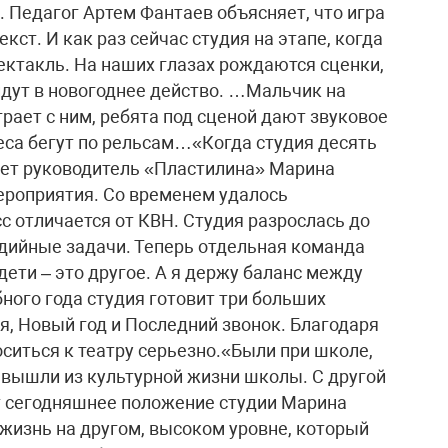
 Педагог Артем Фантаев объясняет, что игра
кст. И как раз сейчас студия на этапе, когда
пектакль. На наших глазах рождаются сценки,
дут в новогоднее действо. …Мальчик на
грает с ним, ребята под сценой дают звуковое
еса бегут по рельсам…«Когда студия десять
няет руководитель «Пластилина» Марина
мероприятия. Со временем удалось
с отличается от КВН. Студия разрослась до
удийные задачи. Теперь отдельная команда
дети – это другое. А я держу баланс между
ного года студия готовит три больших
я, Новый год и Последний звонок. Благодаря
оситься к театру серьезно.«Были при школе,
 вышли из культурной жизни школы. С другой
ет сегодняшнее положение студии Марина
 жизнь на другом, высоком уровне, который