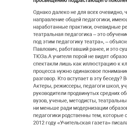
просвещению подрастающего поколен
Однако далеко не для всех очевидно, 
направление общей педагогики, имею
наработанные практики, очевидные ре
театральная педагогика – это обучени
под этим педагогику театра», – объя
Павлович, работавший ранее, и это с
ТЮЗа.А учителя порой не видят образ
спектакли лишь как иллюстрацию к к
процесса нужно одинаковое понимание
разговор. Кто вступает в эту беседу?
Актеры, режиссеры, педагоги школ, у
руководители продвинутых средних о
вузов, ученые, методисты, театральны
ни меньше ради модернизации образов
педагогики родственны тем, которые 
2012 году «Учительская газета» писала