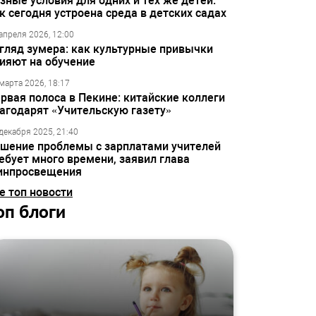
зные условия для одних и тех же детей:
к сегодня устроена среда в детских садах
апреля 2026, 12:00
гляд зумера: как культурные привычки
ияют на обучение
марта 2026, 18:17
рвая полоса в Пекине: китайские коллеги
агодарят «Учительскую газету»
декабря 2025, 21:40
шение проблемы с зарплатами учителей
ебует много времени, заявил глава
инпросвещения
е топ новости
оп блоги