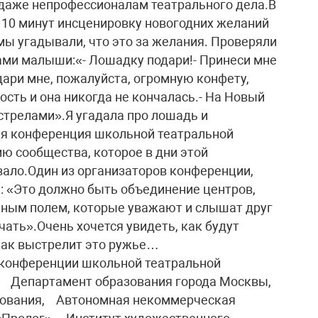
, даже непрофессионалам театрального дела.В
 10 минут инсценировку новогодних желаний
мы угадывали, что это за желания. Проверяли
сами малыши:«- Лошадку подари!- Принеси мне
дари мне, пожалуйста, огромную конфету,
сть и она никогда не кончалась.- На Новый
ыстрелами».Я угадала про лошадь и
ая конференция школьной театральной
ю сообщества, которое в дни этой
вало.Один из организаторов конференции,
к: «Это должно быть объединение центров,
ным полем, которые уважают и слышат друг
чать».Очень хочется увидеть, как будут
как выстрелит это ружье…
 конференции школьной театральной
о: Департамент образования города Москвы,
азования, Автономная некоммерческая