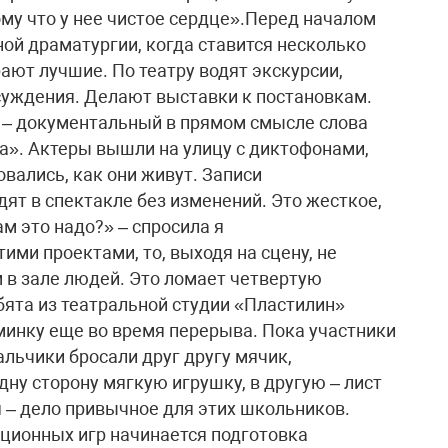
му что у нее чистое сердце».Перед началом
ой драматургии, когда ставится несколько
рают лучшие. По театру водят экскурсии,
бсуждения. Делают выставки к постановкам.
 – документальный в прямом смысле слова
га». Актеры вышли на улицу с диктофонами,
овались, как они живут. Записи
ят в спектакле без изменений. Это жесткое,
м это надо?» – спросила я
ми проектами, то, выходя на сцену, не
м в зале людей. Это ломает четвертую
бята из театральной студии «Пластилин»
инку еще во время перерыва. Пока участники
льчики бросали друг другу мячик,
дну сторону мягкую игрушку, в другую – лист
 – дело привычное для этих школьников.
ционных игр начинается подготовка