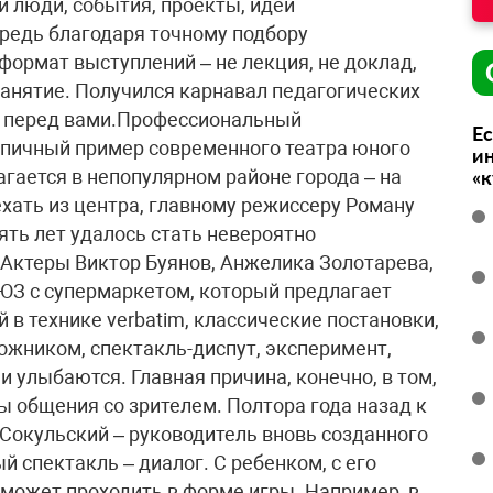
 люди, события, проекты, идеи
ередь благодаря точному подбору
формат выступлений – не лекция, не доклад,
 занятие. Получился карнавал педагогических
– перед вами.Профессиональный
Ес
ипичный пример современного театра юного
ин
агается в непопулярном районе города – на
«
ехать из центра, главному режиссеру Роману
ять лет удалось стать невероятно
 Актеры Виктор Буянов, Анжелика Золотарева,
ЮЗ с супермаркетом, который предлагает
в технике verbatim, классические постановки,
ожником, спектакль-диспут, эксперимент,
и улыбаются. Главная причина, конечно, в том,
ы общения со зрителем. Полтора года назад к
Сокульский – руководитель вновь созданного
 спектакль – диалог. С ребенком, с его
может проходить в форме игры. Например, в