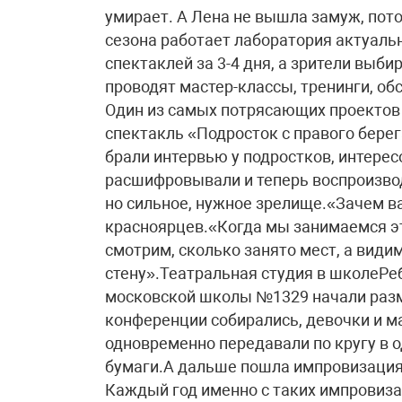
умирает. А Лена не вышла замуж, пото
сезона работает лаборатория актуальн
спектаклей за 3-4 дня, а зрители выби
проводят мастер-классы, тренинги, о
Один из самых потрясающих проектов
спектакль «Подросток с правого бере
брали интервью у подростков, интерес
расшифровывали и теперь воспроизвод
но сильное, нужное зрелище.«Зачем ва
красноярцев.«Когда мы занимаемся эти
смотрим, сколько занято мест, а види
стену».Театральная студия в школеРе
московской школы №1329 начали разм
конференции собирались, девочки и ма
одновременно передавали по кругу в о
бумаги.А дальше пошла импровизация
Каждый год именно с таких импровиза