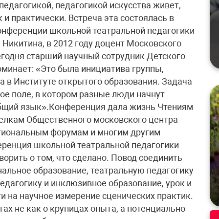
 педагогикой, педагогикой искусства живет,
к и практически. Встреча эта состоялась в
 конференции школьной театральной педагогики
Никитина, в 2012 году доцент Московского
сегодня старший научный сотрудник Детского
минает: «Это была инициатива группы,
а в Институте открытого образования. Задача
ое поле, в котором разные люди начнут
общий язык».Конференция дала жизнь Чтениям
елкам Общественного московского центра
егиональным форумам и многим другим
ференция школьной театральной педагогики
орить о том, что сделано. Повод соединить
альное образование, театральную педагогику
едагогику и инклюзивное образование, урок и
и на научное измерение сценических практик.
ах не как о крупицах опыта, а потенциально