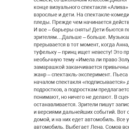
конце визуального спектакля «Алиsа» 
взрослые и дети. На спектакле-комеди
пледы. Прежде чем начинается действ
И все – барьеры сняты! Дети бьются п
зрителям…Дальше – больше. Музыкал
прерывается в тот момент, когда Анна
туфельку – принц ищет невесту! Это п
необычную тему «Имела ли право Золу
замарашкой заканчивается привычным
жанр – спектакль-эксперимент. Пьес
началом спектакля «подписывается» д
подростков, а подросткам предлагаетс
понимают, но ничего не делают. В сц
останавливается. Зрители пишут запи
и версиями дальнейших событий. Вот о
домой, и на них едет автомобиль. Все 
автомобиль. Выбегает Лена. Сомов все