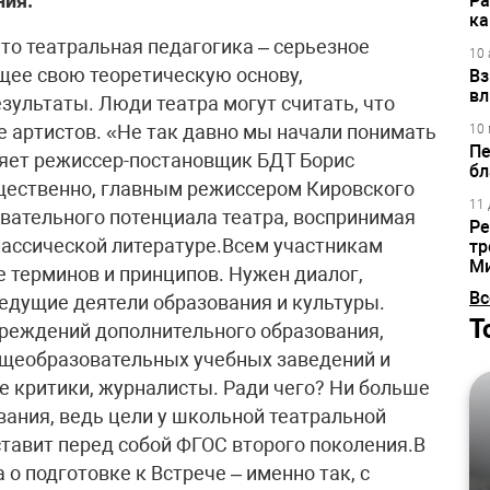
ия.
Ра
ка
что театральная педагогика – серьезное
10 
щее свою теоретическую основу,
Вз
вл
зультаты. Люди театра могут считать, что
е артистов. «Не так давно мы начали понимать
10 
Пе
сняет режиссер-постановщик БДТ Борис
бл
ущественно, главным режиссером Кировского
11 
овательного потенциала театра, воспринимая
Ре
лассической литературе.Всем участникам
тр
М
 терминов и принципов. Нужен диалог,
Вс
 Ведущие деятели образования и культуры.
Т
чреждений дополнительного образования,
бщеобразовательных учебных заведений и
е критики, журналисты. Ради чего? Ни больше
ания, ведь цели у школьной театральной
ставит перед собой ФГОС второго поколения.В
 о подготовке к Встрече – именно так, с