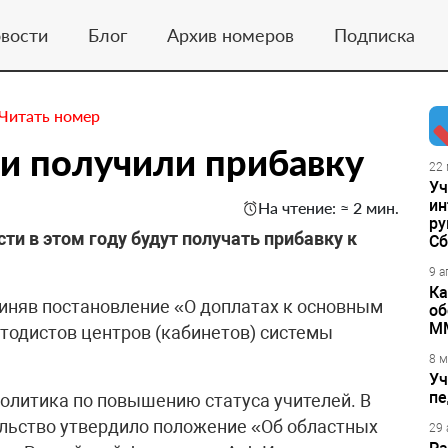
вости
Блог
Архив номеров
Подписка
Читать номер
и получили прибавку
22 
Уч
ин
На чтение: ≈ 2 мин.
ру
и в этом году будут получать прибавку к
Сб
9 а
Ка
риняв постановление «О доплатах к основным
об
М
тодистов центров (кабинетов) системы
8 м
Уч
пе
политика по повышению статуса учителей. В
ельство утвердило положение «Об областных
29 