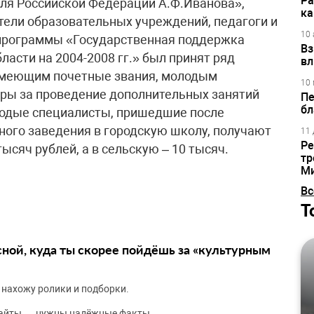
Ра
еля Российской Федерации А.Ф.Иванова»,
ка
ели образовательных учреждений, педагоги и
10 
 программы «Государственная поддержка
Вз
асти на 2004-2008 гг.» был принят ряд
вл
 имеющим почетные звания, молодым
10 
уры за проведение дополнительных занятий
Пе
бл
олодые специалисты, пришедшие после
ного заведения в городскую школу, получают
11 
Ре
ысяч рублей, а в сельскую – 10 тысяч.
тр
М
Вс
Т
сной, куда ты скорее пойдёшь за «культурным
 нахожу ролики и подборки.
сайты — нужны надёжные факты.