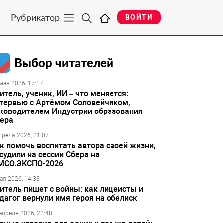
Рубрикатор
ВОЙТИ
Выбор читателей
мая 2026, 17:17
итель, ученик, ИИ – что меняется:
тервью с Артёмом Соловейчиком,
ководителем Индустрии образования
ера
преля 2026, 21:07
к помочь воспитать автора своей жизни,
судили на сессии Сбера на
МСО.ЭКСПО-2026
ая 2026, 14:33
итель пишет с войны: как лицеисты и
дагог вернули имя героя на обелиск
апреля 2026, 22:48