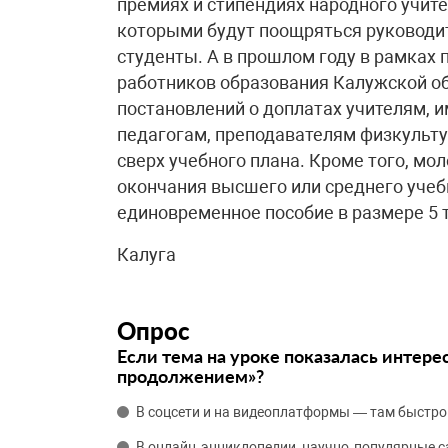
премиях и стипендиях народного учит
которыми будут поощряться руководит
студенты. А в прошлом году в рамках
работников образования Калужской обл
постановлений о доплатах учителям,
педагогам, преподавателям физкульт
сверх учебного плана. Кроме того, м
окончания высшего или среднего учеб
единовременное пособие в размере 5 т
Калуга
Опрос
Если тема на уроке показалась интере
продолжением»?
В соцсети и на видеоплатформы — там быстро
В онлайн‑энциклопедии, научно‑популярные 