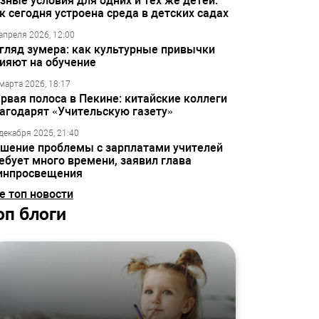
зные условия для одних и тех же детей:
к сегодня устроена среда в детских садах
апреля 2026, 12:00
гляд зумера: как культурные привычки
ияют на обучение
марта 2026, 18:17
рвая полоса в Пекине: китайские коллеги
агодарят «Учительскую газету»
декабря 2025, 21:40
шение проблемы с зарплатами учителей
ебует много времени, заявил глава
инпросвещения
е топ новости
оп блоги