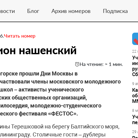
вости
Блог
Архив номеров
Подписка
6.
Читать номер
ион нашенский
22 
Уч
ин
На чтение: ≈ 1 мин.
ру
логорске прошли Дни Москвы в
Сб
 участвовали члены московского молодежного
9 а
школ – активисты ученического
Ка
об
ских общественных организаций,
М
илосердия, молодежно-студенческого
8 м
ческого фестиваля «ФЕСТОС».
Уч
пе
ины Терешковой на берегу Балтийского моря,
29 
алининграду. Столичные гости – дублеры