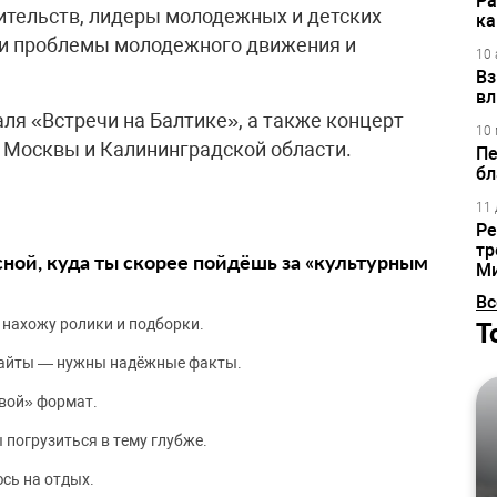
Ра
ительств, лидеры молодежных и детских
ка
и проблемы молодежного движения и
10 
Вз
вл
ля «Встречи на Балтике», а также концерт
10 
 Москвы и Калининградской области.
Пе
бл
11 
Ре
тр
сной, куда ты скорее пойдёшь за «культурным
М
Вс
 нахожу ролики и подборки.
Т
сайты — нужны надёжные факты.
вой» формат.
 погрузиться в тему глубже.
сь на отдых.