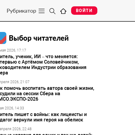
Рубрикатор
ВОЙТИ
Выбор читателей
мая 2026, 17:17
итель, ученик, ИИ – что меняется:
тервью с Артёмом Соловейчиком,
ководителем Индустрии образования
ера
преля 2026, 21:07
к помочь воспитать автора своей жизни,
судили на сессии Сбера на
МСО.ЭКСПО-2026
ая 2026, 14:33
итель пишет с войны: как лицеисты и
дагог вернули имя героя на обелиск
апреля 2026, 22:48