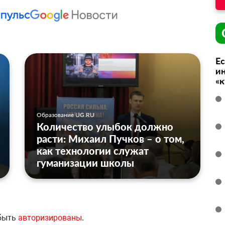
Ес
ин
«
Образование UG.RU
Количество улыбок должно
расти: Михаил Пучков – о том,
как технологии служат
гуманизации школы
 быть
авторизированы
.