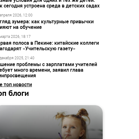
зные условия для одних и тех же детей:
к сегодня устроена среда в детских садах
апреля 2026, 12:00
гляд зумера: как культурные привычки
ияют на обучение
марта 2026, 18:17
рвая полоса в Пекине: китайские коллеги
агодарят «Учительскую газету»
декабря 2025, 21:40
шение проблемы с зарплатами учителей
ебует много времени, заявил глава
инпросвещения
е топ новости
оп блоги