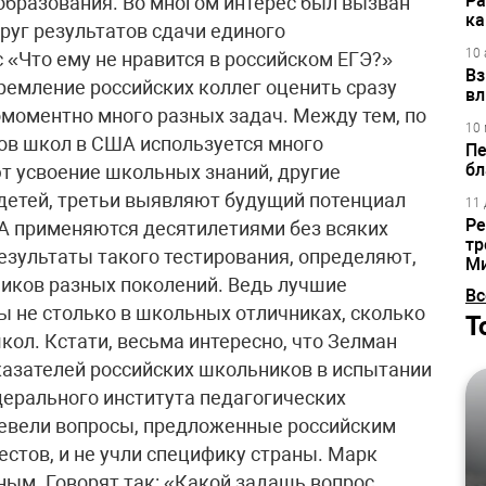
Ра
бразования. Во многом интерес был вызван
ка
уг результатов сдачи единого
10 
 «Что ему не нравится в российском ЕГЭ?»
Вз
ремление российских коллег оценить сразу
вл
омоментно много разных задач. Между тем, по
10 
ков школ в США используется много
Пе
бл
т усвоение школьных знаний, другие
детей, третьи выявляют будущий потенциал
11 
Ре
ША применяются десятилетиями без всяких
тр
результаты такого тестирования, определяют,
М
ников разных поколений. Ведь лучшие
Вс
 не столько в школьных отличниках, сколько
Т
ол. Кстати, весьма интересно, что Зелман
казателей российских школьников в испытании
дерального института педагогических
ревели вопросы, предложенные российским
тов, и не учли специфику страны. Марк
ым. Говорят так: «Какой задашь вопрос,