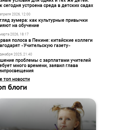
зные условия для одних и тех же детей:
к сегодня устроена среда в детских садах
апреля 2026, 12:00
гляд зумера: как культурные привычки
ияют на обучение
марта 2026, 18:17
рвая полоса в Пекине: китайские коллеги
агодарят «Учительскую газету»
декабря 2025, 21:40
шение проблемы с зарплатами учителей
ебует много времени, заявил глава
инпросвещения
е топ новости
оп блоги