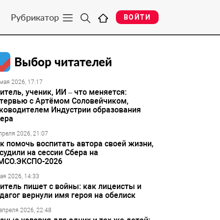
Рубрикатор
ВОЙТИ
Выбор читателей
мая 2026, 17:17
итель, ученик, ИИ – что меняется:
тервью с Артёмом Соловейчиком,
ководителем Индустрии образования
ера
преля 2026, 21:07
к помочь воспитать автора своей жизни,
судили на сессии Сбера на
МСО.ЭКСПО-2026
ая 2026, 14:33
итель пишет с войны: как лицеисты и
дагог вернули имя героя на обелиск
апреля 2026, 22:48