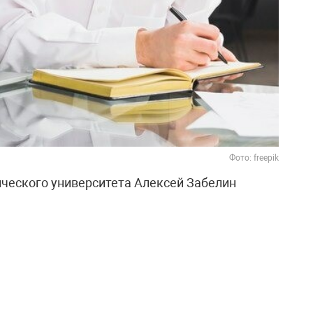
Фото: freepik
ческого университета Алексей Забелин
кончания высшего учебного заведения
 тысяч рублей в месяц. При стоимости
ой доход выпускника может достигать 1,5–2
енсацию расходов около трети дохода, диплом
акже отметил, что в перспективе многие из них
лей.