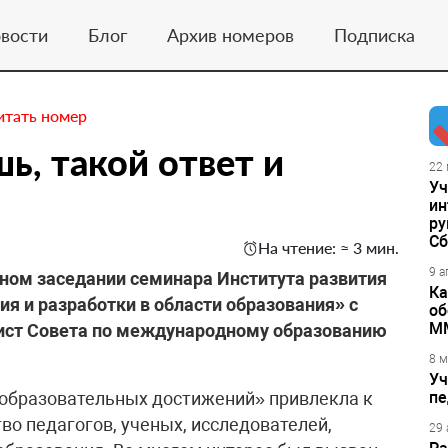
вости
Блог
Архив номеров
Подписка
итать номер
ь, такой ответ и
22 
Уч
ин
ру
Сб
На чтение: ≈ 3 мин.
9 а
ном заседании семинара Института развития
Ка
я и разработки в области образования» с
об
М
ист Совета по международному образованию
8 м
Уч
образовательных достижений» привлекла к
пе
во педагогов, ученых, исследователей,
29 