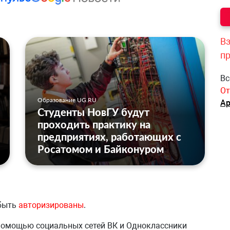
Вз
п
Вс
От
Образование UG.RU
Ар
Студенты НовГУ будут
проходить практику на
предприятиях, работающих с
Росатомом и Байконуром
 быть
авторизированы
.
 помощью социальных сетей ВК и Одноклассники