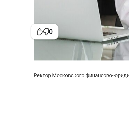
0
Ректор Московского финансово-юриди
сообщил, что его выпускники после о
зарабатывают в среднем от 120 до 250
обучения около 400 тысяч в год годов
миллионов. Если откладывать на комп
окупится за три-четыре года. Ректор т
выходят на зарплаты от 500 тысяч руб