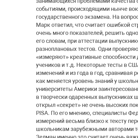
занимающихся проблемами качества о
событиями, происходящими нынче вокр
государственного экзамена. На вопрос
Марк ответил, что считает ошибкой ст
очень много показателей, решить одн
его словам, при аттестации выпускни
разноплановых тестов. Одни проверяю
«измеряют» креативные способности 
учеников и т.д. Некоторые тесты в С
изменений и из года в год, сравнивая 
как меняется уровень знаний у школь
университеты Америки заинтересованы
в творчески одаренных выпускниках шк
открыл «секрет» не очень высоких по
PISA. По его мнению, специалисты Фе
измерений весьма близко к тексту пе
школьникам зарубежными авторами тес
Зелман именно это считает очень важн