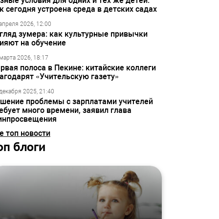
зные условия для одних и тех же детей:
к сегодня устроена среда в детских садах
апреля 2026, 12:00
гляд зумера: как культурные привычки
ияют на обучение
марта 2026, 18:17
рвая полоса в Пекине: китайские коллеги
агодарят «Учительскую газету»
декабря 2025, 21:40
шение проблемы с зарплатами учителей
ебует много времени, заявил глава
инпросвещения
е топ новости
оп блоги