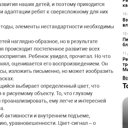
Ра
звития наших детей, и поэтому приходится
ка
 адаптации ребят к сверхсложному для них
10 
Вз
вл
методы, элементы нестандартности необходимы
10 
Пе
ей наглядно-образное, но в результате
бл
я происходит постепенное развитие всех
11 
восприятия. Ребенок увидел, прочитал. Но что
Ре
ринял, оценивается его воспроизведением. Он
тр
М
осы, изложить письменно, но может изобразить
Вс
асках.
Т
щийся выбирает определенный цвет, что
 к рисуемому объекту. То, что глухому
 проанализировать, ему легче и интересней
а.
об активности и внутреннем подъеме,
ию, уравновешенности. Цвет-сигнал – о