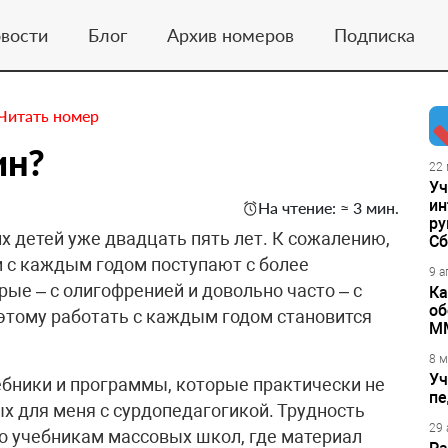
вости
Блог
Архив номеров
Подписка
Читать номер
ин?
22 
Уч
ин
На чтение: ≈ 3 мин.
ру
 детей уже двадцать пять лет. К сожалению,
Сб
ти с каждым годом поступают с более
9 а
ые – с олигофренией и довольно часто – с
Ка
об
этому работать с каждым годом становится
М
8 м
Уч
ебники и программы, которые практически не
пе
ых для меня с сурдопедагогикой. Трудность
29 
по учебникам массовых школ, где материал