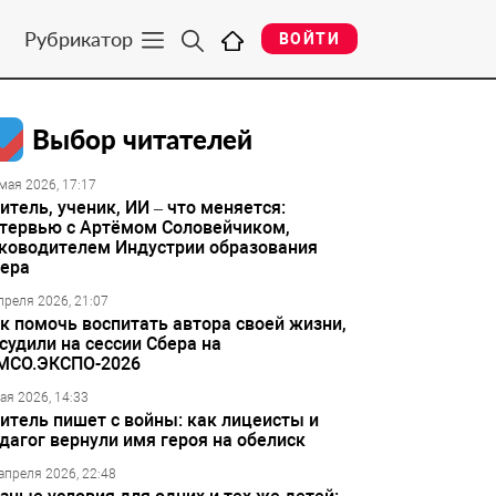
Рубрикатор
ВОЙТИ
Выбор читателей
мая 2026, 17:17
итель, ученик, ИИ – что меняется:
тервью с Артёмом Соловейчиком,
ководителем Индустрии образования
ера
преля 2026, 21:07
к помочь воспитать автора своей жизни,
судили на сессии Сбера на
МСО.ЭКСПО-2026
ая 2026, 14:33
итель пишет с войны: как лицеисты и
дагог вернули имя героя на обелиск
апреля 2026, 22:48