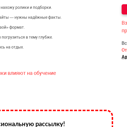
 нахожу ролики и подборки.
сайты — нужны надёжные факты.
Вз
вой» формат.
п
 погрузиться в тему глубже.
Вс
сь на отдых.
От
Ар
чки влияют на обучение
иональную рассылку!