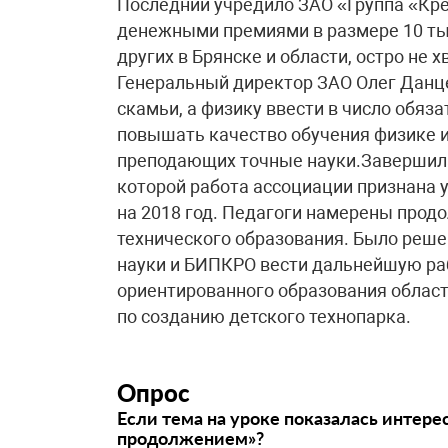
Последний учредило ЗАО «Группа «Кр
денежными премиями в размере 10 тыс
других в Брянске и области, остро не
Генеральный директор ЗАО Олег Данце
скамьи, а физику ввести в число обяз
повышать качество обучения физике и
преподающих точные науки.Завершила
которой работа ассоциации признана 
на 2018 год. Педагоги намерены прод
технического образования. Было реше
науки и БИПКРО вести дальнейшую раб
ориентированного образования области
по созданию детского технопарка.
Опрос
Если тема на уроке показалась интере
продолжением»?