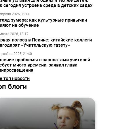
зные условия для одних и тех же детей:
к сегодня устроена среда в детских садах
апреля 2026, 12:00
гляд зумера: как культурные привычки
ияют на обучение
марта 2026, 18:17
рвая полоса в Пекине: китайские коллеги
агодарят «Учительскую газету»
декабря 2025, 21:40
шение проблемы с зарплатами учителей
ебует много времени, заявил глава
инпросвещения
е топ новости
оп блоги