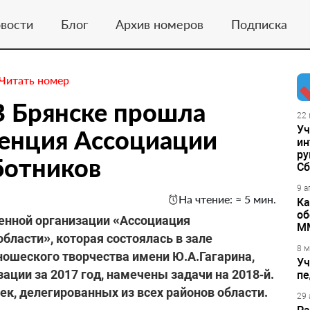
вости
Блог
Архив номеров
Подписка
Читать номер
В Брянске прошла
22 
Уч
енция Ассоциации
ин
ру
ботников
Сб
9 а
На чтение: ≈ 5 мин.
Ка
об
енной организации «Ассоциация
М
бласти», которая состоялась в зале
8 м
ношеского творчества имени Ю.А.Гагарина,
Уч
ации за 2017 год, намечены задачи на 2018‑й.
пе
век, делегированных из всех районов области.
29 