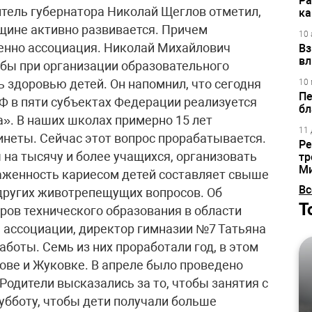
Ра
тель губернатора Николай Щеглов отметил,
ка
щине активно развивается. Причем
10 
енно ассоциация. Николай Михайлович
Вз
вл
обы при организации образовательного
 здоровью детей. Он напомнил, что сегодня
10 
Пе
Ф в пяти субъектах Федерации реализуется
бл
». В наших школах примерно 15 лет
11 
неты. Сейчас этот вопрос прорабатывается.
Ре
 на тысячу и более учащихся, организовать
тр
М
аженность кариесом детей составляет свыше
Вс
других животрепещущих вопросов. Об
Т
ров технического образования в области
 ассоциации, директор гимназии №7 Татьяна
аботы. Семь из них проработали год, в этом
ове и Жуковке. В апреле было проведено
Родители высказались за то, чтобы занятия с
убботу, чтобы дети получали больше