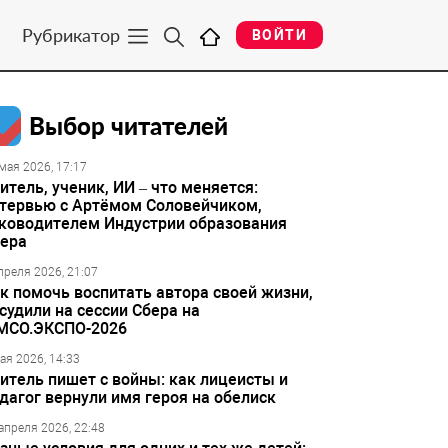
Рубрикатор
ВОЙТИ
Выбор читателей
мая 2026, 17:17
итель, ученик, ИИ – что меняется:
тервью с Артёмом Соловейчиком,
ководителем Индустрии образования
ера
преля 2026, 21:07
к помочь воспитать автора своей жизни,
судили на сессии Сбера на
МСО.ЭКСПО-2026
ая 2026, 14:33
итель пишет с войны: как лицеисты и
дагог вернули имя героя на обелиск
апреля 2026, 22:48