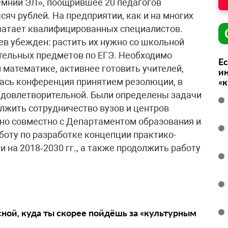
емний ЭЛ», поощрившее 20 педагогов
яч рублей. На предприятии, как и на многих
 хватает квалифицированных специалистов.
в убежден: растить их нужно со школьной
ательных предметов по ЕГЭ. Необходимо
Ес
 математике, активнее готовить учителей,
ин
сь конференция принятием резолюции, в
«
удовлетворительной. Были определены задачи
олжить сотрудничество вузов и центров
но совместно с Департаментом образования и
оту по разработке концепции практико-
 на 2018‑2030 гг., а также продолжить работу
сной, куда ты скорее пойдёшь за «культурным