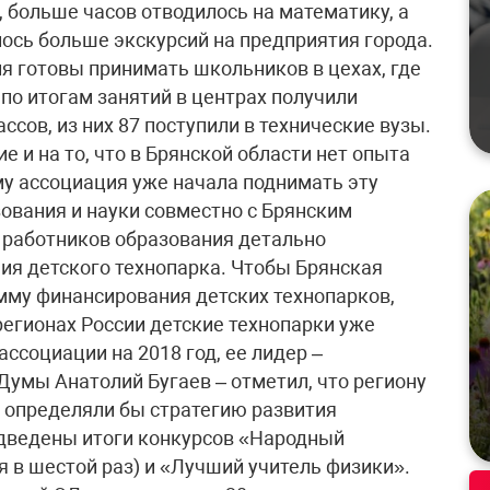
 больше часов отводилось на математику, а
ось больше экскурсий на предприятия города.
ия готовы принимать школьников в цехах, где
 по итогам занятий в центрах получили
ссов, из них 87 поступили в технические вузы.
 и на то, что в Брянской области нет опыта
му ассоциация уже начала поднимать эту
ования и науки совместно с Брянским
работников образования детально
ия детского технопарка. Чтобы Брянская
мму финансирования детских технопарков,
регионах России детские технопарки уже
ссоциации на 2018 год, ее лидер –
Думы Анатолий Бугаев – отметил, что региону
и определяли бы стратегию развития
дведены итоги конкурсов «Народный
я в шестой раз) и «Лучший учитель физики».