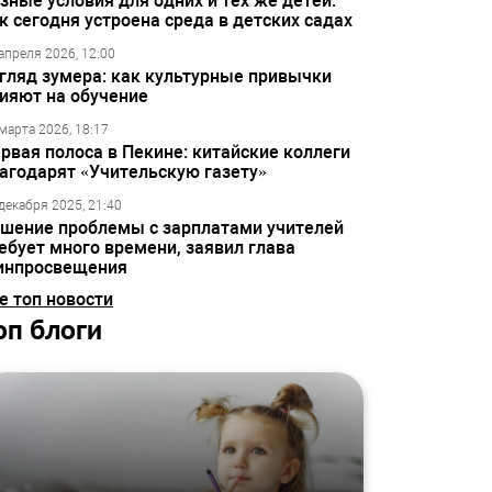
зные условия для одних и тех же детей:
к сегодня устроена среда в детских садах
апреля 2026, 12:00
гляд зумера: как культурные привычки
ияют на обучение
марта 2026, 18:17
рвая полоса в Пекине: китайские коллеги
агодарят «Учительскую газету»
декабря 2025, 21:40
шение проблемы с зарплатами учителей
ебует много времени, заявил глава
инпросвещения
е топ новости
оп блоги