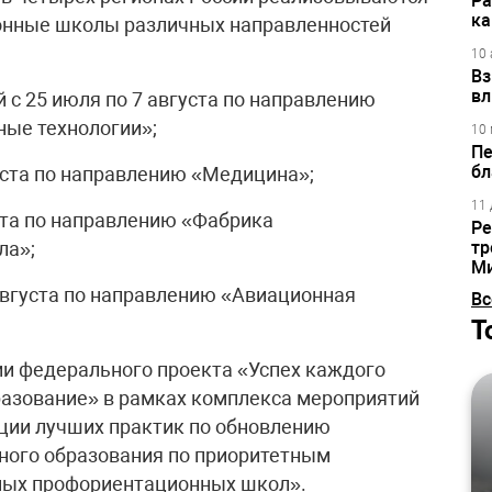
Ра
ка
онные школы различных направленностей
10 
Вз
вл
й с 25 июля по 7 августа по направлению
ные технологии»;
10 
Пе
бл
густа по направлению «Медицина»;
11 
уста по направлению «Фабрика
Ре
ла»;
тр
М
 августа по направлению «Авиационная
Вс
Т
ии федерального проекта «Успех каждого
разование» в рамках комплекса мероприятий
ции лучших практик по обновлению
ного образования по приоритетным
ных проф­ориентационных школ».