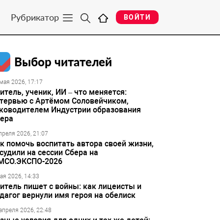
Рубрикатор
ВОЙТИ
Выбор читателей
мая 2026, 17:17
итель, ученик, ИИ – что меняется:
тервью с Артёмом Соловейчиком,
ководителем Индустрии образования
ера
преля 2026, 21:07
к помочь воспитать автора своей жизни,
судили на сессии Сбера на
МСО.ЭКСПО-2026
ая 2026, 14:33
итель пишет с войны: как лицеисты и
дагог вернули имя героя на обелиск
апреля 2026, 22:48