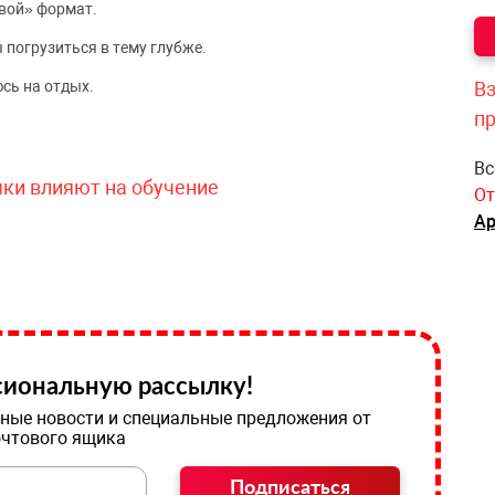
вой» формат.
 погрузиться в тему глубже.
сь на отдых.
Вз
п
Вс
чки влияют на обучение
От
Ар
иональную рассылку!
ные новости и специальные предложения от
очтового ящика
Подписаться