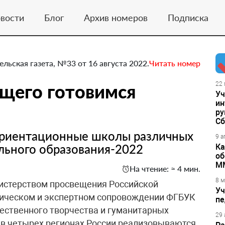
вости
Блог
Архив номеров
Подписка
ельская газета, №33 от 16 августа 2022.
Читать номер
щего готовимся
22 
Уч
ин
ру
Сб
ориентационные школы различных
9 а
льного образования-2022
Ка
об
М
На чтение: ≈ 4 мин.
8 м
инистерством просвещения Российской
Уч
ическом и экспертном сопровождении ФГБУК
пе
ественного творчества и гуманитарных
29 
) в четырех регионах России реализовываются