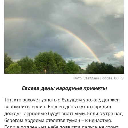
Фото: Светлана Лобова. UG.RU
Евсеев день: народные приметы
Тот, кто захочет узнать о будущем урожае, должен
запомнить: если в Евсеев день с утра зарядил
дождь – зерновые будут знатными. Если с утра над
берегом водоема стелется туман – к ненастью.
Если в полдень на небе появится радуга, не стоит