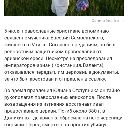
Фото: ru.freepik.com
5 июля православные христиане вспоминают
священномученика Евсевия Самосатского,
жившего в IV веке. Согласно преданиям, он был
ревностным защитником православия от
арианской ереси. Несмотря на преследования
императоров-ариан (Констанция, Валента),
отказывался передать им церковные документы,
за что был арестован и отправлен в ссылку.
Во время правления Юлиана Отступника он тайно
рукополагал православных епископов. После
возвращения из изгнания восстанавливал
православные церкви. Погиб около 380 г. в
Долихинах, где арианка сбросила на него черепицу
с крыши. Перед смертью он простил убийцу.