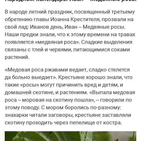
В народе летний праздник, посвященный третьему
обретению главы Иоанна Крестителя, прозвали на
свой лад: Иванов день, Иван – Медвяные росы.
Наши предки знали, что к этому времени на травах
появляется «медвяная роса». Сладкие выделения
связаны с тлей и червями, питающимися соками
растений.
«Медовая роса ржавами ведает, сладко стелется
да больно выедает». Крестьяне хорошо знали, что
такие «росы» могут причинить вред и детям, и
домашней скотине, и растениям. «Выпала медовая
роса – моровая на скотину пошла», – говорили по
этому поводу. С мором боролись по-разному:
знахарки читали заговоры, крестьяне заставляли
скотину проходить через пепелище от костра.