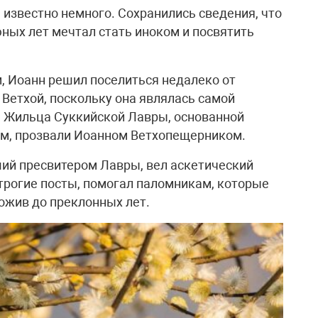
известно немного. Сохранились сведения, что
С юных лет мечтал стать иноком и посвятить
, Иоанн решил поселиться недалеко от
Ветхой, поскольку она являлась самой
. Жильца Суккийской Лавры, основанной
м, прозвали Иоанном Ветхопещерником.
ший пресвитером Лавры, вел аскетический
строгие посты, помогал паломникам, которые
дожив до преклонных лет.