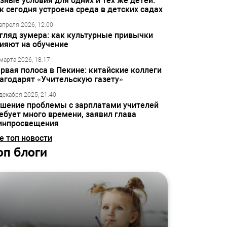
зные условия для одних и тех же детей:
к сегодня устроена среда в детских садах
апреля 2026, 12:00
гляд зумера: как культурные привычки
ияют на обучение
марта 2026, 18:17
рвая полоса в Пекине: китайские коллеги
агодарят «Учительскую газету»
декабря 2025, 21:40
шение проблемы с зарплатами учителей
ебует много времени, заявил глава
инпросвещения
е топ новости
оп блоги