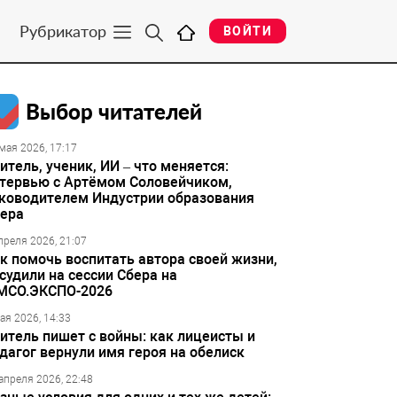
Рубрикатор
ВОЙТИ
Выбор читателей
мая 2026, 17:17
итель, ученик, ИИ – что меняется:
тервью с Артёмом Соловейчиком,
ководителем Индустрии образования
ера
преля 2026, 21:07
к помочь воспитать автора своей жизни,
судили на сессии Сбера на
МСО.ЭКСПО-2026
ая 2026, 14:33
итель пишет с войны: как лицеисты и
дагог вернули имя героя на обелиск
апреля 2026, 22:48