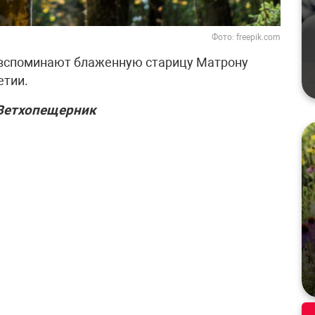
Фото: freepik.com
 вспоминают блаженную старицу Матрону
етии.
Ветхопещерник