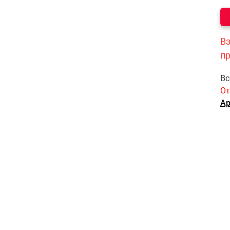
Вз
п
Вс
От
Ар