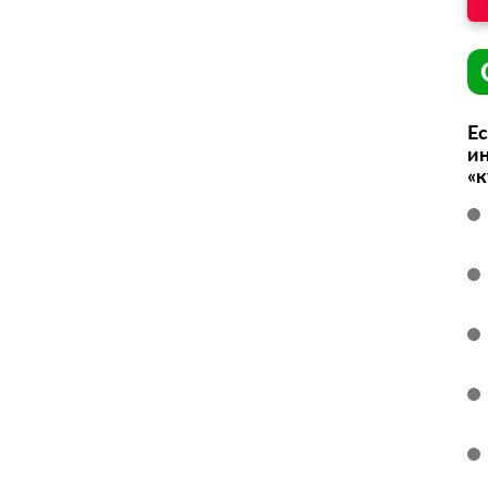
Ес
ин
«