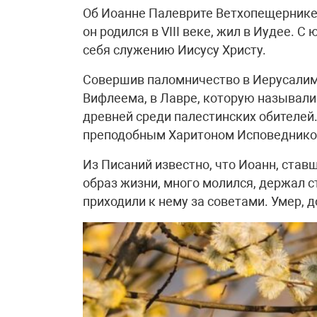
Об Иоанне Палеврите Ветхопещернике 
он родился в VIII веке, жил в Иудее. 
себя служению Иисусу Христу.
Совершив паломничество в Иерусалим
Вифлеема, в Лавре, которую называли 
древней среди палестинских обителей
преподобным Харитоном Исповеднико
Из Писаний известно, что Иоанн, став
образ жизни, много молился, держал 
приходили к нему за советами. Умер, 