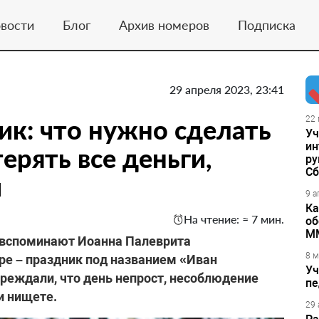
вости
Блог
Архив номеров
Подписка
29 апреля 2023, 23:41
к: что нужно сделать
22 
Уч
ин
терять все деньги,
ру
Сб
ы
9 а
Ка
На чтение: ≈ 7 мин.
об
М
 вспоминают Иоанна Палеврита
8 м
ре – праздник под названием «Иван
Уч
реждали, что день непрост, несоблюдение
пе
и нищете.
29 