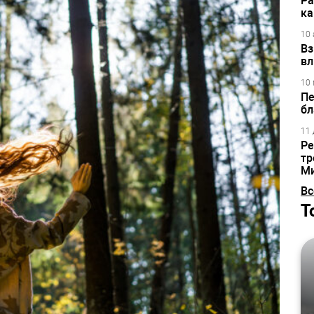
Ра
ка
10 
Вз
вл
10 
Пе
бл
11 
Ре
тр
М
Вс
Т