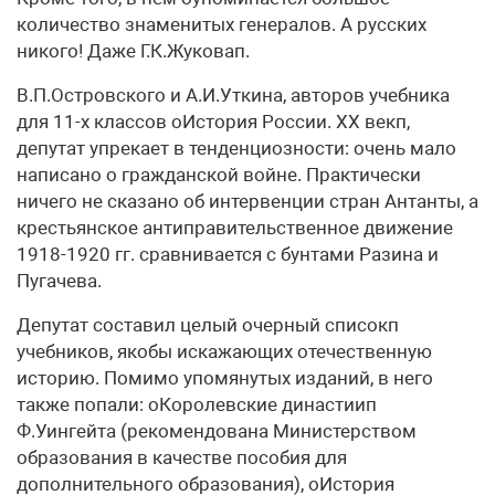
количество знаменитых генералов. А русских
никого! Даже Г.К.Жуковап.
В.П.Островского и А.И.Уткина, авторов учебника
для 11-х классов оИстория России. XX векп,
депутат упрекает в тенденциозности: очень мало
написано о гражданской войне. Практически
ничего не сказано об интервенции стран Антанты, а
крестьянское антиправительственное движение
1918-1920 гг. сравнивается с бунтами Разина и
Пугачева.
Депутат составил целый очерный списокп
учебников, якобы искажающих отечественную
историю. Помимо упомянутых изданий, в него
также попали: оКоролевские династиип
Ф.Уингейта (рекомендована Министерством
образования в качестве пособия для
дополнительного образования), оИстория