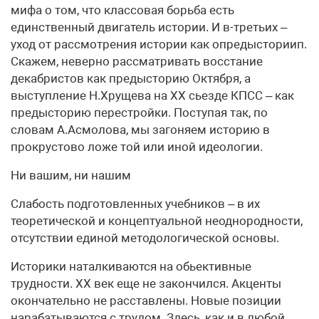
мифа о том, что классовая борьба есть
единственный двигатель истории. И в-третьих –
уход от рассмотрения истории как опредысториип.
Скажем, неверно рассматривать восстание
декабристов как предысторию Октября, а
выступление Н.Хрущева на XX сьезде КПСС – как
предысторию перестройки. Поступая так, по
словам А.Асмолова, мы загоняем историю в
прокрустово ложе той или иной идеологии.
Ни вашим, ни нашим
Слабость подготовленных учебников – в их
теоретической и концептуальной неоднородности,
отсутствии единой методологической основы.
Историки наталкиваются на обьективные
трудности. XX век еще не закончился. Акценты
окончательно не расставлены. Новые позиции
нарабатываются с трудом. Здесь, как и в любой