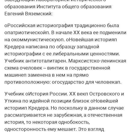
образования Института общего образования
Евгений Вяземский:
оРоссийская историография традиционно была
опатриотическойп. В начале XX века ее подменили
на окоммунистическуюп. оНовейшая историяп
Кредера написана по образцу западной
историографии с ее либеральными ценностями.
Учебник антитоталитарен. Марксистско-ленинская
схема очеловек – винтик в государственной
машинеп заменена в нем на прямо
противоположную: огосударство для человекап.
Учебник оИстория России. XX векп Островского и
Уткина по идейной позиции близок оНовейшей
историип Кредера. Но поскольку в данном случае
рассматривается не зарубежная, а отечественная
история, то некоторая однобокость,
односторонность ему мешает. Это взгляд