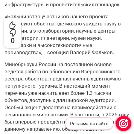
инфраструктуры и просветительских площадок.
«Большинство участников нашего проекта
интересуют объекты, где можно увидеть науку в
действии, а это лаборатории, научные центры,
обсерватории, планетарии, музеи науки,
0
технопарки и высокотехнологичные
производства», – сообщил Валерий Фальков.
Минобрнауки России на постоянной основе
ведётся работа по обновлению Всероссийского
реестра объектов, предназначенных для научно-
популярного туризма. В настоящий момент
перечень уже насчитывает более 1,3 тысячи
объектов, доступных для широкой аудитории.
Особый акцент делается на взаимодействии с
региональными властями. В частности, в 2025 году
был впервые проведён проектный акселератор по
Реклама на сайте
данному направлению, объединивший 57