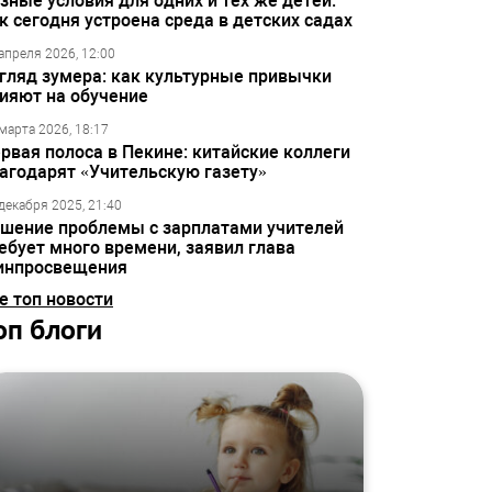
зные условия для одних и тех же детей:
к сегодня устроена среда в детских садах
апреля 2026, 12:00
гляд зумера: как культурные привычки
ияют на обучение
марта 2026, 18:17
рвая полоса в Пекине: китайские коллеги
агодарят «Учительскую газету»
декабря 2025, 21:40
шение проблемы с зарплатами учителей
ебует много времени, заявил глава
инпросвещения
е топ новости
оп блоги