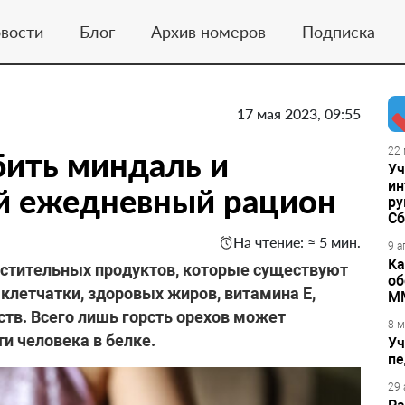
вости
Блог
Архив номеров
Подписка
17 мая 2023, 09:55
ить миндаль и
22 
Уч
ин
ой ежедневный рацион
ру
Сб
На чтение: ≈ 5 мин.
9 а
Ка
астительных продуктов, которые существуют
об
 клетчатки, здоровых жиров, витамина E,
М
ств. Всего лишь горсть орехов может
8 м
ти человека в белке.
Уч
пе
29 