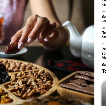
Ра
ка
10 
Вз
вл
10 
Пе
бл
11 
Ре
тр
М
Вс
Т