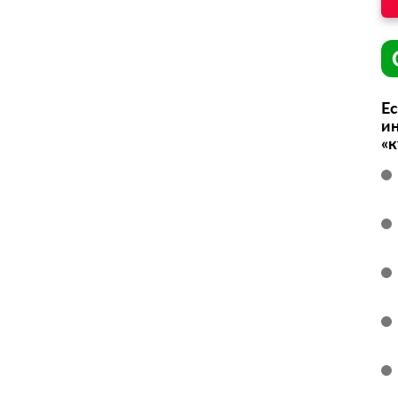
Ес
ин
«