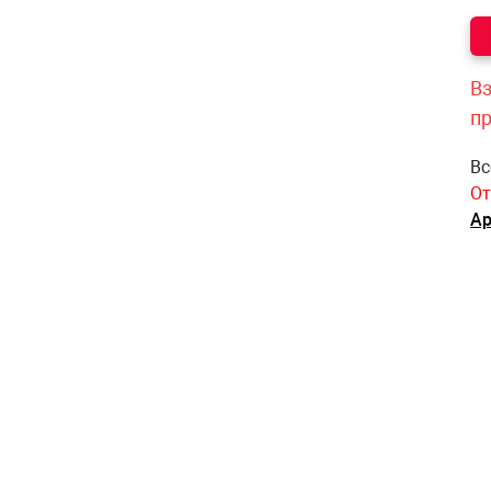
Вз
п
Вс
От
Ар