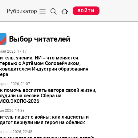
Рубрикатор
ВОЙТИ
Выбор читателей
мая 2026, 17:17
итель, ученик, ИИ – что меняется:
тервью с Артёмом Соловейчиком,
ководителем Индустрии образования
ера
преля 2026, 21:07
к помочь воспитать автора своей жизни,
судили на сессии Сбера на
МСО.ЭКСПО-2026
ая 2026, 14:33
итель пишет с войны: как лицеисты и
дагог вернули имя героя на обелиск
апреля 2026, 22:48