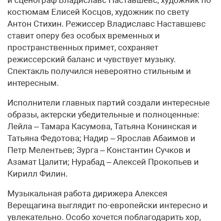
и сценограф Владиславс Наставшевс, художник по
костюмам Елисей Косцов, художник по свету
Антон Стихин. Режиссер Владиславс Наставшевс
ставит оперу без особых временных и
пространственных примет, сохраняет
режиссерский баланс и чувствует музыку.
Спектакль получился невероятно стильным и
интересным.
Исполнители главных партий создали интересные
образы, актерски убедительные и полноценные:
Лейла – Тамара Касумова, Татьяна Конинская и
Татьяна Федотова; Надир – Ярослав Абаимов и
Петр Мелентьев; Зурга – Константин Сучков и
Азамат Цалити; Нурабад – Алексей Прокопьев и
Кирилл Филин.
Музыкальная работа дирижера Алексея
Верещагина выглядит по-европейски интересно и
увлекательно. Особо хочется поблагодарить хор,