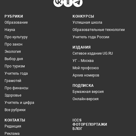
РУБРИКИ
КОНКУРСЫ
Образование
Успешная школа
Наука
Образовательные технологии
Про культуру
Учитель года России
Про закон
ИЗДАНИЯ
Экология
Сетевое издание UG.RU
Выбор дня
УГ – Москва
Про туризм
Мой профсоюз
Учитель года
Архив номеров
Грамотей
ПОДПИСКА
Про финансы
Бумажная версия
Здоровье
Онлайн-версия
Учитель и цифра
Все рубрики
КОНТАКТЫ
ICCS
ФОТОРЕПОРТАЖИ
Редакция
БЛОГ
Реклама