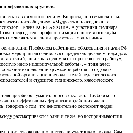
ей профсоюзных кружков.
огических взаимоотношений». Вопросы, поразмышлять над
нструктивного общения», «Мудрость в повседневных
но, психолог – Елена КОРНАУХОВА. А участники семинара
Права председатель профорганизации спортивного клуба
то не являются членами профсоюза, станут ими».
организации Профсоюза работников образования и науки РФ
ка мероприятия сочеталась с предельно деловым подходом.
для занятий, но и как в целом вести профсоюзную работу», –
ресную идею индивидуальной работы», – призналась
основное направление кружковой работы – создавать
рофсоюзной организации преподавателей педагогического
одавателей и студентов технического, классического
дателя профбюро гуманитарного факультета Тамбовского
о одна из эффективных форм взаимодействия членов
, говорить о том, что действительно беспокоит людей.
овсюду рассматриваются одни и те же, но воспринимаются в
шел о том, что жизненно интересно участникам кружка. Сам