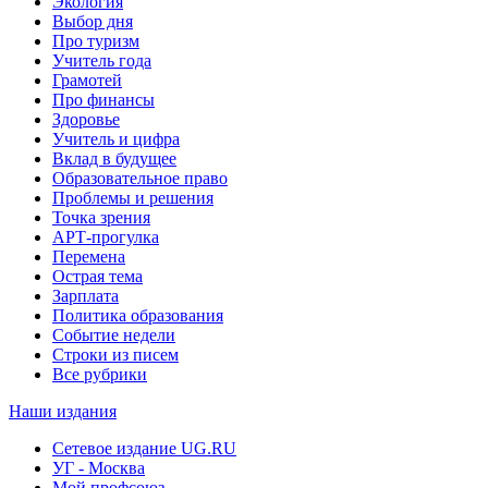
Экология
Выбор дня
Про туризм
Учитель года
Грамотей
Про финансы
Здоровье
Учитель и цифра
Вклад в будущее
Образовательное право
Проблемы и решения
Точка зрения
АРТ-прогулка
Перемена
Острая тема
Зарплата
Политика образования
Событие недели
Строки из писем
Все рубрики
Наши издания
Сетевое издание UG.RU
УГ - Москва
Мой профсоюз