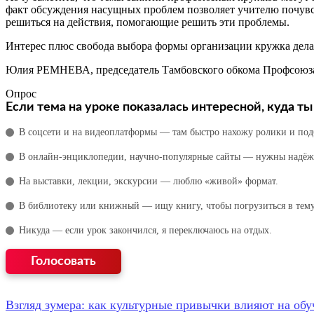
факт обсуждения насущных проблем позволяет учителю почувст
решиться на действия, помогающие решить эти проблемы.
Интерес плюс свобода выбора формы организации кружка дела
Юлия РЕМНЕВА, председатель Тамбовского обкома Профсоюза 
Опрос
Если тема на уроке показалась интересной, куда 
В соцсети и на видеоплатформы — там быстро нахожу ролики и под
В онлайн‑энциклопедии, научно‑популярные сайты — нужны надёж
На выставки, лекции, экскурсии — люблю «живой» формат.
В библиотеку или книжный — ищу книгу, чтобы погрузиться в тему
Никуда — если урок закончился, я переключаюсь на отдых.
Взгляд зумера: как культурные привычки влияют на обу