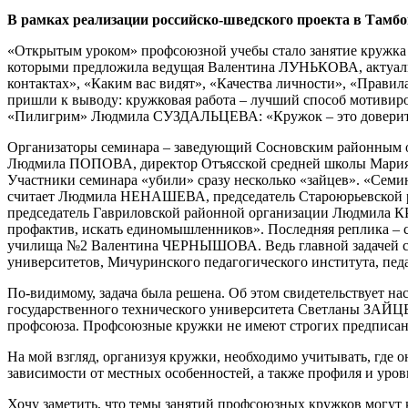
В рамках реализации российско-шведского проекта в Тамб
«Открытым уроком» профсоюзной учебы стало занятие кружка
которыми предложила ведущая Валентина ЛУНЬКОВА, актуальны
контактах», «Каким вас видят», «Качества личности», «Прав
пришли к выводу: кружковая работа – лучший способ мотивиро
«Пилигрим» Людмила СУЗДАЛЬЦЕВА: «Кружок – это доверительн
Организаторы семинара – заведующий Сосновским районным о
Людмила ПОПОВА, директор Отъясской средней школы Мария Д
Участники семинара «убили» сразу несколько «зайцев». «Семина
считает Людмила НЕНАШЕВА, председатель Староюрьевской ра
председатель Гавриловской районной организации Людмила К
профактив, искать единомышленников». Последняя реплика – с
училища №2 Валентина ЧЕРНЫШОВА. Ведь главной задачей сем
университетов, Мичуринского педагогического института, пед
По-видимому, задача была решена. Об этом свидетельствует на
государственного технического университета Светланы ЗАЙЦЕ
профсоюза. Профсоюзные кружки не имеют строгих предписаний
На мой взгляд, организуя кружки, необходимо учитывать, где 
зависимости от местных особенностей, а также профиля и уров
Хочу заметить, что темы занятий профсоюзных кружков могут к