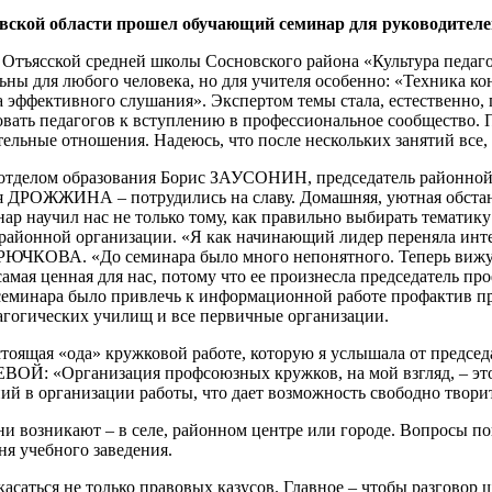
овской области прошел обучающий семинар для руководител
 Отъясской средней школы Сосновского района «Культура педаг
 для любого человека, но для учителя особенно: «Техника ко
ила эффективного слушания». Экспертом темы стала, естествен
вать педагогов к вступлению в профессиональное сообщество. 
ые отношения. Надеюсь, что после нескольких занятий все, к
тделом образования Борис ЗАУСОНИН, председатель районной 
РОЖЖИНА – потрудились на славу. Домашняя, уютная обстанов
р научил нас не только тому, как правильно выбирать тематику 
йонной организации. «Я как начинающий лидер переняла инте
РЮЧКОВА. «До семинара было много непонятного. Теперь вижу 
амая ценная для нас, потому что ее произнесла председатель п
инара было привлечь к информационной работе профактив преп
агогических училищ и все первичные организации.
стоящая «ода» кружковой работе, которую я услышала от предсе
ВОЙ: «Организация профсоюзных кружков, на мой взгляд, – эт
 в организации работы, что дает возможность свободно творить
они возникают – в селе, районном центре или городе. Вопросы п
ня учебного заведения.
асаться не только правовых казусов. Главное – чтобы разговор 