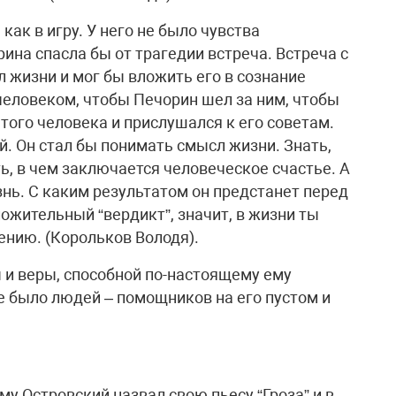
как в игру. У него не было чувства
ина спасла бы от трагедии встреча. Встреча с
 жизни и мог бы вложить его в сознание
человеком, чтобы Печорин шел за ним, чтобы
того человека и прислушался к его советам.
. Он стал бы понимать смысл жизни. Знать,
ь, в чем заключается человеческое счастье. А
знь. С каким результатом он предстанет перед
ожительный “вердикт”, значит, в жизни ты
ению. (Корольков Володя).
 и веры, способной по-настоящему ему
е было людей – помощников на его пустом и
му Островский назвал свою пьесу “Гроза” и в