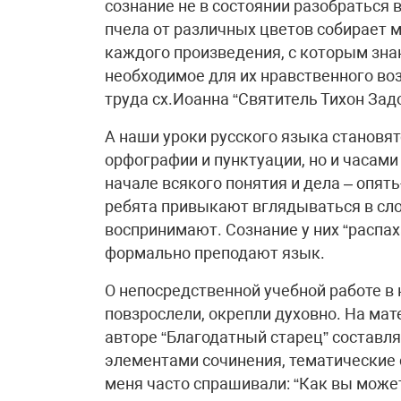
сознание не в состоянии разобраться 
пчела от различных цветов собирает м
каждого произведения, с которым знак
необходимое для их нравственного воз
труда сх.Иоанна “Святитель Тихон Задо
А наши уроки русского языка становят
орфографии и пунктуации, но и часами
начале всякого понятия и дела – опят
ребята привыкают вглядываться в слов
воспринимают. Сознание у них “распаха
формально преподают язык.
О непосредственной учебной работе в 
повзрослели, окрепли духовно. На мате
авторе “Благодатный старец” составл
элементами сочинения, тематические с
меня часто спрашивали: “Как вы можете