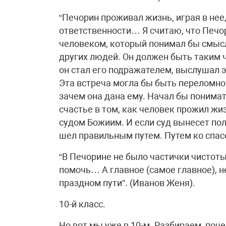
“Печорин проживал жизнь, играя в нее, 
ответственности… Я считаю, что Печор
человеком, который понимал бы смысл
других людей. Он должен быть таким 
он стал его подражателем, выслушал э
Эта встреча могла бы быть переломной
зачем она дана ему. Начал бы понимат
счастье в том, как человек прожил жи
судом Божиим. И если суд вынесет пол
шел правильным путем. Путем ко спас
“В Печорине не было частички чистоты
помочь… А главное (самое главное), н
праздном пути”. (Иванов Женя).
10-й класс.
Но вот мы уже в 10-м. Разбираем, поче