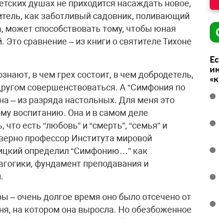
детских душах не приходится насаждать новое,
итель, как заботливый садовник, поливающий
 может способствовать тому, чтобы юная
 Это сравнение – из книги о святителе Тихоне
Ес
ин
знают, в чем грех состоит, в чем добродетель,
«
 другом совершенствоваться. А “Симфония по
на – из разряда настольных. Для меня это
му воспитанию. Она и в самом деле
что есть “любовь” и “смерть”, “семья” и
ь верно профессор Института мировой
оицкий определил “Симфонию…” как
агогики, фундамент преподавания и
.
ы – очень долгое время оно было отсечено от
рня, на котором она выросла. Но обезбоженное