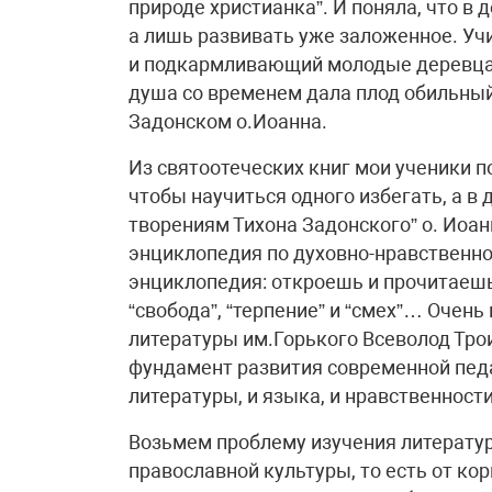
природе христианка”. И поняла, что в 
а лишь развивать уже заложенное. Уч
и подкармливающий молодые деревца,
душа со временем дала плод обильный.
Задонском о.Иоанна.
Из святоотеческих книг мои ученики по
чтобы научиться одного избегать, а в
творениям Тихона Задонского” о. Иоан
энциклопедия по духовно-нравственно
энциклопедия: откроешь и прочитаешь, 
“свобода”, “терпение” и “смех”… Очен
литературы им.Горького Всеволод Тр
фундамент развития современной пед
литературы, и языка, и нравственности
Возьмем проблему изучения литератур
православной культуры, то есть от ко