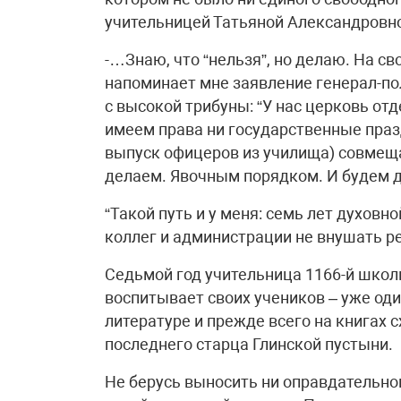
учительницей Татьяной Александровн
-…Знаю, что “нельзя”, но делаю. На сво
напоминает мне заявление генерал-п
с высокой трибуны: “У нас церковь отд
имеем права ни государственные праз
выпуск офицеров из училища) совмеща
делаем. Явочным порядком. И будем д
“Такой путь и у меня: семь лет духовн
коллег и администрации не внушать р
Седьмой год учительница 1166-й школ
воспитывает своих учеников – уже од
литературе и прежде всего на книгах 
последнего старца Глинской пустыни.
Не берусь выносить ни оправдательно