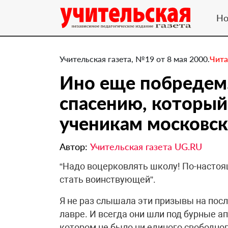
Но
Учительская газета, №19 от 8 мая 2000.
Чита
Ино еще побредем
спасению, который
ученикам московск
Автор:
Учительская газета UG.RU
“Надо воцерковлять школу! По-насто
стать воинствующей”.
Я не раз слышала эти призывы на посл
лавре. И всегда они шли под бурные а
котором не было ни единого свободног