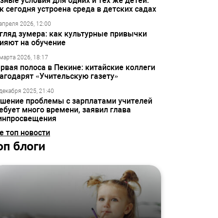
зные условия для одних и тех же детей:
к сегодня устроена среда в детских садах
апреля 2026, 12:00
гляд зумера: как культурные привычки
ияют на обучение
марта 2026, 18:17
рвая полоса в Пекине: китайские коллеги
агодарят «Учительскую газету»
декабря 2025, 21:40
шение проблемы с зарплатами учителей
ебует много времени, заявил глава
инпросвещения
е топ новости
оп блоги