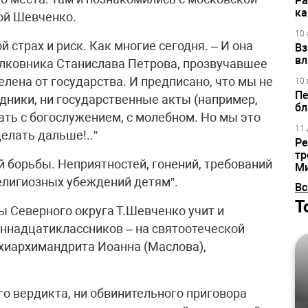
Ра
ка
ой Шевченко.
10 
й страх и риск. Как многие сегодня. – И она
Вз
вл
олковника Станислава Петрова, прозвучавшее
елена от государства. И предписано, что мы не
10 
Пе
дники, ни государственные акты (например,
бл
ть с богослужением, с молебном. Но мы это
11 
елать дальше!..”
Ре
тр
ой борьбы. Неприятностей, гонений, требований
М
елигиозных убеждений детям”.
Вс
Т
ы Северного округа Т.Шевченко учит и
иннадцатиклассников – на святоотеческой
схиархимандрита Иоанна (Маслова),
го вердикта, ни обвинительного приговора