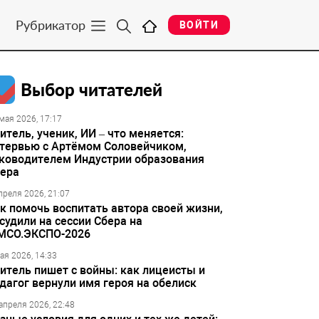
Рубрикатор
ВОЙТИ
Выбор читателей
мая 2026, 17:17
итель, ученик, ИИ – что меняется:
тервью с Артёмом Соловейчиком,
ководителем Индустрии образования
ера
преля 2026, 21:07
к помочь воспитать автора своей жизни,
судили на сессии Сбера на
МСО.ЭКСПО-2026
ая 2026, 14:33
итель пишет с войны: как лицеисты и
дагог вернули имя героя на обелиск
апреля 2026, 22:48