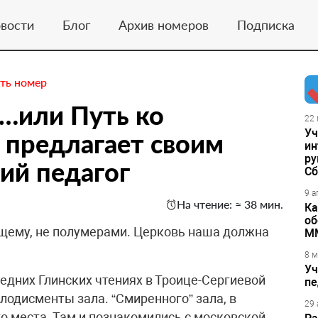
вости
Блог
Архив номеров
Подписка
ть номер
…или Путь ко
22 
Уч
 предлагает своим
ин
ру
ий педагог
Сб
9 а
На чтение: ≈ 38 мин.
Ка
об
ящему, не полумерами. Церковь наша должна
М
8 м
Уч
едних Глинских чтениях в Троице-Сергиевой
пе
плодисменты зала. “Смиренного” зала, в
29 
о места. Там и познакомились с московской