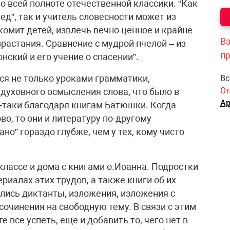
во всей полноте отечественной классики. “Как
ед”, так и учитель словесности может из
омит детей, извлечь вечно ценное и крайне
Вз
растания. Сравнение с мудрой пчелой – из
п
нский и его учение о спасении”.
ся не только уроками грамматики,
Вс
От
 духовного осмысления слова, что было в
Ар
ь-таки благодаря книгам Батюшки. Когда
о, то они и литературу по-другому
но” гораздо глубже, чем у тех, кому чисто
классе и дома с книгами о.Иоанна. Подростки
риалах этих трудов, а также книги об их
ялись диктанты, изложения, изложения с
очинения на свободную тему. В связи с этим
 все успеть, еще и добавить то, чего нет в