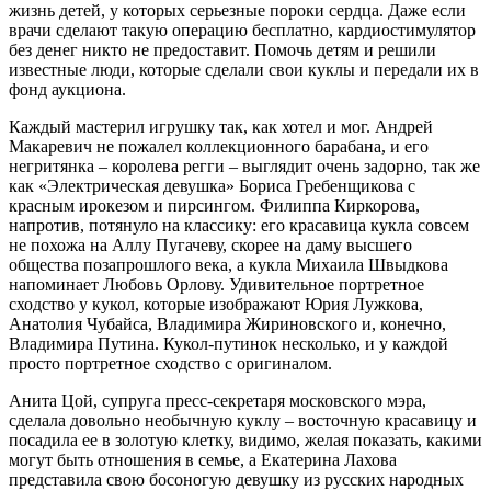
жизнь детей, у которых серьезные пороки сердца. Даже если
врачи сделают такую операцию бесплатно, кардиостимулятор
без денег никто не предоставит. Помочь детям и решили
известные люди, которые сделали свои куклы и передали их в
фонд аукциона.
Каждый мастерил игрушку так, как хотел и мог. Андрей
Макаревич не пожалел коллекционного барабана, и его
негритянка – королева регги – выглядит очень задорно, так же
как «Электрическая девушка» Бориса Гребенщикова с
красным ирокезом и пирсингом. Филиппа Киркорова,
напротив, потянуло на классику: его красавица кукла совсем
не похожа на Аллу Пугачеву, скорее на даму высшего
общества позапрошлого века, а кукла Михаила Швыдкова
напоминает Любовь Орлову. Удивительное портретное
сходство у кукол, которые изображают Юрия Лужкова,
Анатолия Чубайса, Владимира Жириновского и, конечно,
Владимира Путина. Кукол-путинок несколько, и у каждой
просто портретное сходство с оригиналом.
Анита Цой, супруга пресс-секретаря московского мэра,
сделала довольно необычную куклу – восточную красавицу и
посадила ее в золотую клетку, видимо, желая показать, какими
могут быть отношения в семье, а Екатерина Лахова
представила свою босоногую девушку из русских народных