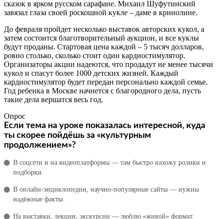
сказок в ярком русском сарафане. Михаил Шуфутинский
завязал глаза своей роскошной кукле – даме в кринолине.
До февраля пройдет несколько выставок авторских кукол, а
затем состоится благотворительный аукцион, и все куклы
будут проданы. Стартовая цена каждой – 5 тысяч долларов,
ровно столько, сколько стоит один кардиостимулятор.
Организаторы акции надеются, что продадут не менее тысячи
кукол и спасут более 1000 детских жизней. Каждый
кардиостимулятор будет передан персонально каждой семье.
Год ребенка в Москве начнется с благородного дела, пусть
такие дела вершатся весь год.
Опрос
Если тема на уроке показалась интересной, куда
ты скорее пойдёшь за «культурным
продолжением»?
В соцсети и на видеоплатформы — там быстро нахожу ролики и
подборки.
В онлайн‑энциклопедии, научно‑популярные сайты — нужны
надёжные факты.
На выставки, лекции, экскурсии — люблю «живой» формат.