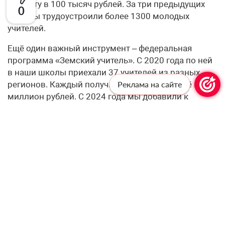
выплату в 100 тысяч рублей. За три предыдущих
0
года мы трудоустроили более 1300 молодых
учителей.
Ещё один важный инструмент – федеральная
программа «Земский учитель». С 2020 года по ней
в наши школы приехали 37 учителей из разных
регионов. Каждый получил служебное жильё и 1
Реклама на сайте
миллион рублей. С 2024 года мы добавили к
федеральным квотам ещё 6 региональных мест
ежегодно. А по федеральным квотам нам
значительно увеличили планку: если в 2025 году
было 4 квоты, то на 2026-2027 годы – по 12, а на
2028-й – 15. В сумме с региональными это даёт 18
квот в 2026 году, 18 – в 2027-м и 21 – в 2028-м.
Кроме того, на муниципальном уровне молодым
педагогам предоставляют жильё – за три года его
получил 251 педагогический работник. В восьми
муниципалитетах из восемнадцати действует