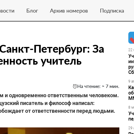
вости
Блог
Архив номеров
Подписка
Санкт-Петербург: За
22 
Уч
енность учитель
ин
ру
Сб
9 а
На чтение: ≈ 7 мин.
Ка
об
м и одновременно ответственным человеком.
М
цузский писатель и философ написал:
8 м
обождает от ответственности перед людьми.
Уч
пе
29 