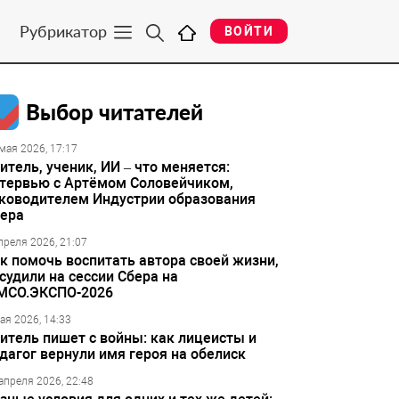
Рубрикатор
ВОЙТИ
Выбор читателей
мая 2026, 17:17
итель, ученик, ИИ – что меняется:
тервью с Артёмом Соловейчиком,
ководителем Индустрии образования
ера
преля 2026, 21:07
к помочь воспитать автора своей жизни,
судили на сессии Сбера на
МСО.ЭКСПО-2026
ая 2026, 14:33
итель пишет с войны: как лицеисты и
дагог вернули имя героя на обелиск
апреля 2026, 22:48