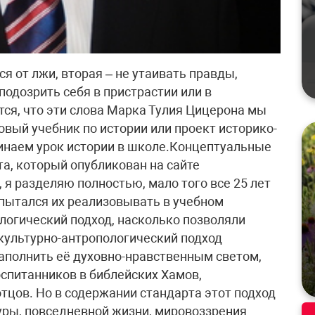
я от лжи, вторая – не утаивать правды,
подозрить себя в пристрастии или в
ся, что эти слова Марка Тулия Цицерона мы
вый учебник по истории или проект историко-
чинаем урок истории в школе.Концептуальные
а, который опубликован на сайте
 я разделяю полностью, мало того все 25 лет
 пытался их реализовывать в учебном
логический подход, насколько позволяли
культурно-антропологический подход
аполнить её духовно-нравственным светом,
спитанников в библейских Хамов,
цов. Но в содержании стандарта этот подход
уры, повседневной жизни, мировоззрения