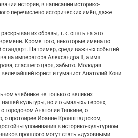
вании истории, в написании историко-
ного перечислено исторических имён, даже
раскрывая их образы, т.к. опять на это
времени. Кроме того, некоторые имена по
й стандарт. Например, среди важных событий
а на императора Александра II, а имя
рова, спасшего царя, забыто. Молодая
а величайший юрист и гуманист Анатолий Кони
ьном учебнике не только о великих
 нашей культуры, но и о «малых» героях,
 о городовом Анатолии Тяпкине, о
, о протоирее Иоанне Кронштадтском,
достойны упоминания в историко-культурном
нников прошлого могут стать «духовными