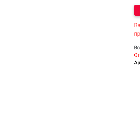
Вз
п
Вс
От
Ар