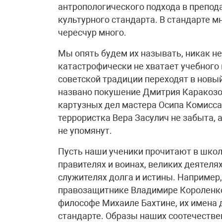
антропологического подхода в препода
культурного стандарта. В стандарте м
чересчур много.
Мы опять будем их называть, никак не 
катастрофически не хватает учебного 
советской традиции переходят в новы
названо покушение Дмитрия Каракозов
картузных дел мастера Осипа Комисса
террористка Вера Засулич не забыта, 
не упомянут.
Пусть наши ученики прочитают в школ
правителях и воинах, великих деятелях
служителях долга и истины. Например,
правозащитнике Владимире Короленко
философе Михаиле Бахтине, их имена 
стандарте. Образы наших соотечестве