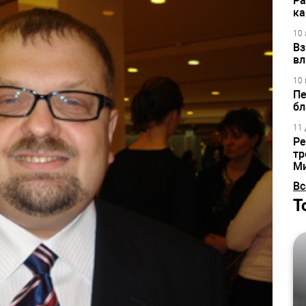
Ра
ка
10 
Вз
вл
10 
Пе
бл
11 
Ре
тр
М
Вс
Т