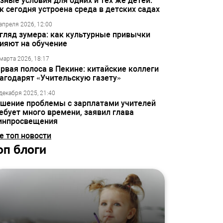
зные условия для одних и тех же детей:
к сегодня устроена среда в детских садах
апреля 2026, 12:00
гляд зумера: как культурные привычки
ияют на обучение
марта 2026, 18:17
рвая полоса в Пекине: китайские коллеги
агодарят «Учительскую газету»
декабря 2025, 21:40
шение проблемы с зарплатами учителей
ебует много времени, заявил глава
инпросвещения
е топ новости
оп блоги