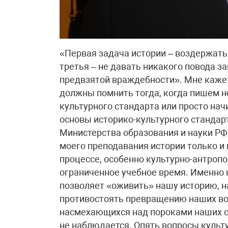
«Первая задача истории – воздержатьс
третья – не давать никакого повода за
предвзятой враждебности». Мне кажет
должны помнить тогда, когда пишем но
культурного стандарта или просто на
основы историко-культурного стандарт
Министерства образования и науки РФ,
моего преподавания истории только и
процессе, особенно культурно-антропо
ограниченное учебное время. Именно 
позволяет «оживить» нашу историю, н
противостоять превращению наших во
насмехающихся над пороками наших от
не наблюдается. Опять вопросы культ