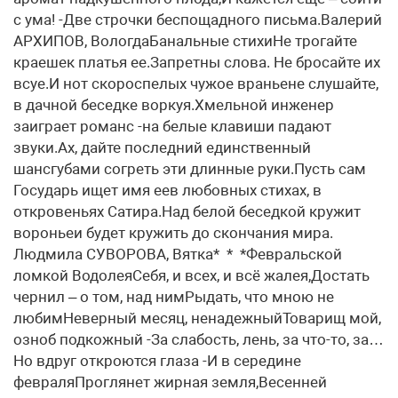
с ума! -Две строчки беспощадного письма.Валерий
АРХИПОВ, ВологдаБанальные стихиНе трогайте
краешек платья ее.Запретны слова. Не бросайте их
всуе.И нот скороспелых чужое враньене слушайте,
в дачной беседке воркуя.Хмельной инженер
заиграет романс -на белые клавиши падают
звуки.Ах, дайте последний единственный
шансгубами согреть эти длинные руки.Пусть сам
Государь ищет имя еев любовных стихах, в
откровеньях Сатира.Над белой беседкой кружит
вороньеи будет кружить до скончания мира.
Людмила СУВОРОВА, Вятка* * *Февральской
ломкой ВодолеяСебя, и всех, и всё жалея,Достать
чернил – о том, над нимРыдать, что мною не
любимНеверный месяц, ненадежныйТоварищ мой,
озноб подкожный -За слабость, лень, за что-то, за…
Но вдруг откроются глаза -И в середине
февраляПроглянет жирная земля,Весенней