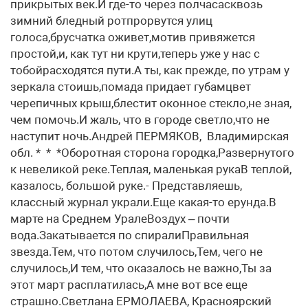
прикрытых век.И где-то через полчасасквозь
зимний бледный ротпрорвутся улиц
голоса,брусчатка оживет,мотив привяжется
простой,и, как тут ни крути,теперь уже у нас с
тобойрасходятся пути.А ты, как прежде, по утрам у
зеркала стоишь,помада придает губамцвет
черепичных крыш,блестит оконное стекло,не зная,
чем помочь.И жаль, что в городе светло,что не
наступит ночь.Андрей ПЕРМЯКОВ, Владимирская
обл. * * *Оборотная сторона городка,Развернутого
к невеликой реке.Теплая, маленькая рукаВ теплой,
казалось, большой руке.- Представляешь,
классный журнал украли.Еще какая-то ерунда.В
марте на Среднем УралеВоздух – почти
вода.Закатывается по спиралиПравильная
звезда.Тем, что потом случилось,Тем, чего не
случилось,И тем, что оказалось не важно,Ты за
этот март расплатилась,А мне вот все еще
страшно.Светлана ЕРМОЛАЕВА, Красноярский