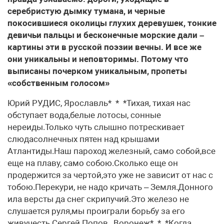
серебристую дымку тумана, и черные
покосившиеся околицы глухих деревушек, тонкие
девичьи пальцы и бесконечные морские дали –
картины эти в русской поэзии вечны. И все же
они уникальны и неповторимы. Потому что
выписаны почерком уникальным, пропеты
«собственным голосом»
Юрий РУДИС, Ярославль* * *Тихая, тихая нас
обступает вода,белые лотосы, сонные
нереиды.Только чуть слышно потрескивает
слюдасолнечных пятен над крышами
Атлантиды.Наш пароход железный, само собой,все
еще на плаву, само собою.Сколько еще он
продержится за чертой,это уже не зависит от нас с
тобою.Перекури, не надо кричать – Земля.Донного
ила версты да снег скрипучий.Это железо не
слушается руля,мы проиграли борьбу за его
живучесть.Сергей Попов, Воронеж* * *Когда