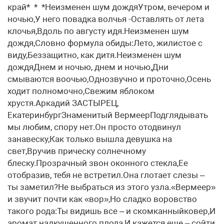
край* * *Неизменен шум дождяУтром, вечером и
ночью,У него повадка волчья -Оставлять от лета
клочья,Вдоль по августу идя.Неизменен шум
дождя,Словно формула обиды:Лето, жилистое с
виду,Беззащитно, как дитя.Неизменен шум
дождяДнем и ночью, днем и ночью,Дни
смываются воочью,Однозвучно и проточно,Осень
ходит полномочно,Свежим яблоком
хрустя.Аркадий ЗАСТЫРЕЦ,
ЕкатеринбургЗнаменитый ВермеерПодглядывать
мы любим, спору нет.Он просто отодвинул
занавеску,Как только вышла девушка на
свет,Вручив прическу солнечному
блеску.Прозрачный звон оконного стекла,Ее
отобразив, тебя не встретил.Она глотает слезы –
ты заметил?Не выбраться из этого узла.«Вермеер»
и звучит почти как «вор»,Но сладко воровство
такого рода:Ты видишь все – и скомканныйковер,И
аромат надкушенного плода,И кажется еще – сойти