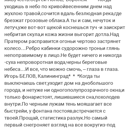
уходишь в небо по кривойвесенним днем над
жухлою травой,сочится вдаль безлюдная река,где
брезжат грозовые облака.А ты и сам, нечуток и
летуч,уже вот-вот щекой коснешься туч -и заискрит
небритая скула,и кожа жизни выгорит дотла.Над
Пратером расправится огоньи чертово застрянет
колесо…Ребро кабинки судорожно троньи глянь
непоправимому в лицо.Не будет ничего и никогда
-суха непроворотная вода,черны береговые
небеса…И все, что можно смочь, – глаза в глаза.
Игорь БЕЛОВ, Калининград* * *Когда ты
выключаешь свет,уходит дом на днобольшого
города, и нетуже ни одногополупрозрачного окна,и
только фонаристоят, лишившиеся сна,похолодев
внутри.По черным лужам тень мояшагает все
быстрейи, у фонтана постояв,встречается с
твоей.Прощай, статистика разлук.Но самый
первый снегроняет взгляд на все вокругиз-под