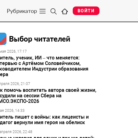
Рубрикатор
ВОЙТИ
Выбор читателей
мая 2026, 17:17
итель, ученик, ИИ – что меняется:
тервью с Артёмом Соловейчиком,
ководителем Индустрии образования
ера
преля 2026, 21:07
к помочь воспитать автора своей жизни,
судили на сессии Сбера на
МСО.ЭКСПО-2026
ая 2026, 14:33
итель пишет с войны: как лицеисты и
дагог вернули имя героя на обелиск
апреля 2026, 22:48