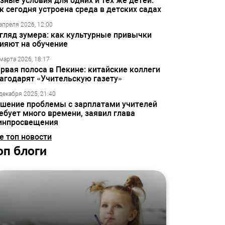
зные условия для одних и тех же детей:
к сегодня устроена среда в детских садах
апреля 2026, 12:00
гляд зумера: как культурные привычки
ияют на обучение
марта 2026, 18:17
рвая полоса в Пекине: китайские коллеги
агодарят «Учительскую газету»
декабря 2025, 21:40
шение проблемы с зарплатами учителей
ебует много времени, заявил глава
инпросвещения
е топ новости
оп блоги