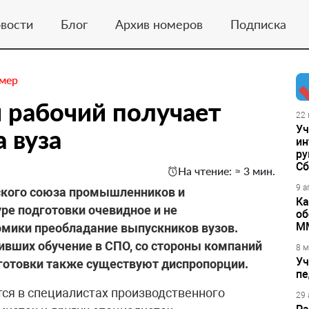
вости
Блог
Архив номеров
Подписка
омер
 рабочий получает
22 
Уч
 вуза
ин
ру
Сб
На чтение: ≈ 3 мин.
9 а
ского союза промышленников и
Ка
ре подготовки очевидное и не
об
М
мики преобладание выпускников вузов.
ивших обучение в СПО, со стороны компаний
8 м
Уч
одготовки также существуют диспропорции.
пе
ся в специалистах производственного
29 