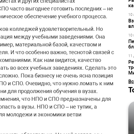
Ра
мистах и других специалистах
ка
ПО часто выгоднее готовить последних – не
10 
хническое обеспечение учебного процесса.
Вз
вл
иков колледжей удовлетворительный. Но
10 
иация между учебными заведениями. Она
Пе
имер, материальной базой, качеством и
бл
ля. И что особенно важно, теснотой связей с
11 
омпаниями. Как нам видится, качество
Ре
ать во всех учебных заведениях. Сделать это
тр
М
сложно. Пока бизнесу не очень ясна позиция
Вс
ПО и СПО. Очевидно, что нужно ломать к ним
Т
ни для продолжения обучения в вузах.
 мнения, что НПО и СПО предназначены для
опасть в вузы. НПО и СПО – не тупик, а
ля молодежи и экономики ветви