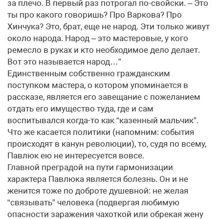
за плечо. В первый раз потрогал по-свойски. – Это
ты про какого говоришь? Про Варкова? Про
Хинчука? Это, брат, еще не народ. Эти только живут
около народа. Народ – это мастеровые, у кого
ремесло в руках и кто необходимое дело делает.
Вот это называется народ…”
Единственным собственно гражданским
поступком мастера, о котором упоминается в
рассказе, является его завещание с пожеланием
отдать его имущество туда, где и сам
воспитывался когда-то как “казенный мальчик”.
Что же касается политики (напомним: события
происходят в канун революции), то, судя по всему,
Павлюк ею не интересуется вовсе.
Главной преградой на пути гармонизации
характера Павлюка является болезнь. Он и не
женится тоже по доброте душевной: не желая
“связывать” человека (подвергая любимую
опасности заражения чахоткой или обрекая жену