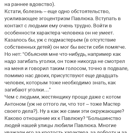
на раннее вдовство).
Кстати, болезнь – еще одно обстоятельство,
усиливающее эгоцентризм Павлюка. Вступать в
контакт с людьми ему очень трудно. Войти в
особенности характера человека он не умеет.
Казалось бы, уж с подмастерьем (в отсутствие
собственных детей) он мог бы вести себя помягче.
Но нет: “Объясняя мне что-нибудь, например как
надо загибать уголки, он тоже никогда не смотрел
на меня и говорил таким голосом, точно в подвале,
помимо нас двоих, присутствуют еще двадцать
человек, которым тоже необходимо знать, как
загибают уголки…”
Чем с людьми, жестянщику проще даже с котом
Антоном (уж не оттого ли, что тот – тоже Мастер
своего дела?). Ну а как же сами эти окружающие?
Каково отношение их к Павлюку? “Большинство
людей нашей улицы любили Павлюка. Многие
уважали его за кротость характера, за доброту и за