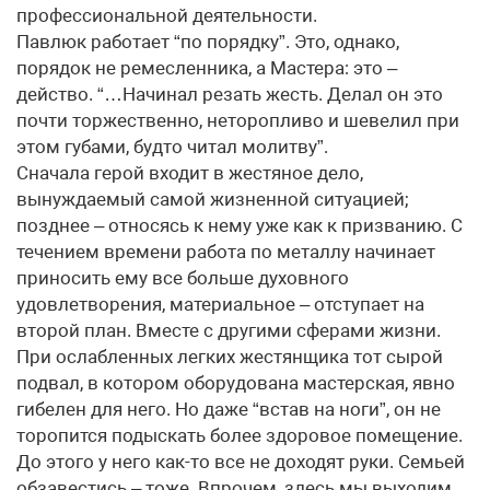
профессиональной деятельности.
Павлюк работает “по порядку”. Это, однако,
порядок не ремесленника, а Мастера: это –
действо. “…Начинал резать жесть. Делал он это
почти торжественно, неторопливо и шевелил при
этом губами, будто читал молитву”.
Сначала герой входит в жестяное дело,
вынуждаемый самой жизненной ситуацией;
позднее – относясь к нему уже как к призванию. С
течением времени работа по металлу начинает
приносить ему все больше духовного
удовлетворения, материальное – отступает на
второй план. Вместе с другими сферами жизни.
При ослабленных легких жестянщика тот сырой
подвал, в котором оборудована мастерская, явно
гибелен для него. Но даже “встав на ноги”, он не
торопится подыскать более здоровое помещение.
До этого у него как-то все не доходят руки. Семьей
обзавестись – тоже. Впрочем, здесь мы выходим