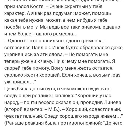
признался Костя. – Очень скрытный у тебя
характер. А я как раз подумал: может, помощь
какая тебе нужна, может, в чем-нибудь я тебе
пособить могу. Мы ведь все-таки знакомые давно
и тем более – одного ремесла…
– Одного – это правильно, одного ремесла, –
согласился Павлюк. И как будто обрадовался даже,
уцепившись за эти слова. – Но помогать мне
теперь уже ни к чему. Ни к чему мне помогать. Я
скорей тебе помогу. Вон у меня жесть остается,
сколько жести хорошей. Если хочешь, возьми, раз
уж пришел…”
Цель была достигнута, о чем можно судить по
следующей реплике Павлюка: “Хороший у нас
народ, – почти весело сказал он, проводив Линева
(второй визитер. – М.Б.). – Хороший, совестливый,
чувствительный. Среди хорошего народа живем…”
(Раньше реакция была противоположной: “До чего