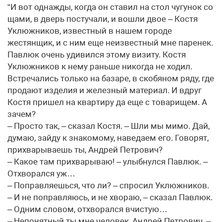
“И вот однажды, когда он ставил на стол чугунок со
щами, в дверь постучали, и вошли двое – Костя
Уклюжников, известный в нашем городе
жестянщик, и с ним еще неизвестный мне паренек.
Павлюк очень удивился этому визиту. Костя
Уклюжников к нему раньше никогда не ходил.
Встречались только на базаре, в скобяном ряду, где
продают изделия и железный материал. И вдруг
Костя пришел на квартиру да еще с товарищем. А
зачем?
– Просто так, – сказал Костя. – Шли мы мимо. Дай,
думаю, зайду к знакомому, наведаем его. Говорят,
прихварываешь ты, Андрей Петрович?
– Какое там прихварываю! – улыбнулся Павлюк. –
Отхворался уж…
– Поправляешься, что ли? – спросил Уклюжников.
– И не поправляюсь, и не хвораю, – сказал Павлюк.
– Одним словом, отхворался вчистую…
– Непонятный ты мне человек, Андрей Петрович, –