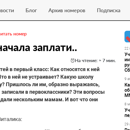
вости
Блог
Архив номеров
Подписка
итать номер
ачала заплати..
22 
Уч
ин
На чтение: ≈ 7 мин.
ру
ей в первый класс: Как относятся к ней
Сб
то в ней не устраивает? Какую школу
9 а
у? Пришлось ли им, образно выражаясь,
Ка
об
записали в первоклассники? Эти вопросы
М
дали нескольким мамам. И вот что они
8 м
Уч
пе
италика:
29 