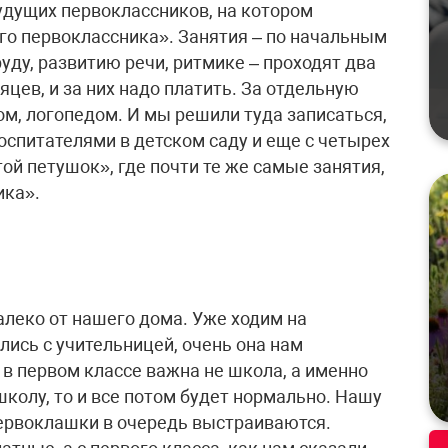
удущих первоклассников, на котором
о первоклассника». Занятия – по начальным
уду, развитию речи, ритмике – проходят два
яцев, и за них надо платить. За отдельную
ом, логопедом. И мы решили туда записаться,
оспитателями в детском саду и еще с четырех
той петушок», где почти те же самые занятия,
ика».
алеко от нашего дома. Уже ходим на
ись с учительницей, очень она нам
 в первом классе важна не школа, а именно
школу, то и все потом будет нормально. Нашу
первоклашки в очередь выстраиваются.