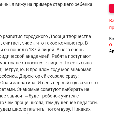
нны, я вижу на примере старшего ребенка.
Вз
п
о развития городского Дворца творчества
Вс
 считает, знает, что такое компьютер. В
От
ы он пошел в 137-й лицей. У него очень
Ар
юридической академией. Ребята поступают
часток не относится к лицею. То есть сына
ят, нетрудно. В прошлом году моя знакомая
ребенка. Директор ей сказала сразу:
Она и заплатила. И весь первый год за что-то
нфетами. Знакомые советуют выбирать не
нее зависит – будет ребенок учится с
что чем проще школа, тем душевнее педагоги.
будем школе платить, потом вузу. Никаких