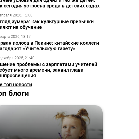
зные условия для одних и тех же детей:
к сегодня устроена среда в детских садах
апреля 2026, 12:00
гляд зумера: как культурные привычки
ияют на обучение
марта 2026, 18:17
рвая полоса в Пекине: китайские коллеги
агодарят «Учительскую газету»
декабря 2025, 21:40
шение проблемы с зарплатами учителей
ебует много времени, заявил глава
инпросвещения
е топ новости
оп блоги