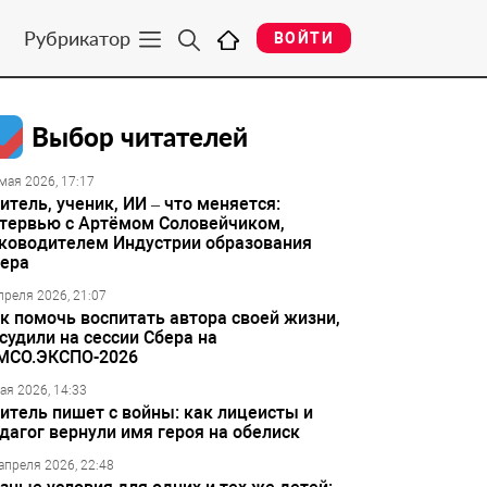
Рубрикатор
ВОЙТИ
Выбор читателей
мая 2026, 17:17
итель, ученик, ИИ – что меняется:
тервью с Артёмом Соловейчиком,
ководителем Индустрии образования
ера
преля 2026, 21:07
к помочь воспитать автора своей жизни,
судили на сессии Сбера на
МСО.ЭКСПО-2026
ая 2026, 14:33
итель пишет с войны: как лицеисты и
дагог вернули имя героя на обелиск
апреля 2026, 22:48