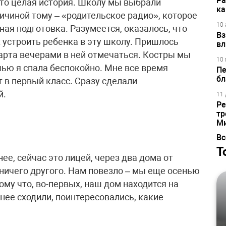
Ра
это целая история. Школу мы выбрали
ка
ичиной тому – «родительское радио», которое
10 
ная подготовка. Разумеется, оказалось, что
Вз
устроить ребенка в эту школу. Пришлось
вл
марта вечерами в ней отмечаться. Костры мы
10 
очью я спала беспокойно. Мне все время
Пе
бл
т в первый класс. Сразу сделали
й.
11 
Ре
тр
М
Вс
Т
ее, сейчас это лицей, через два дома от
 ничего другого. Нам повезло – мы еще осенью
ому что, во-первых, наш дом находится на
анее сходили, поинтересовались, какие