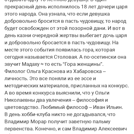
прекрасный день исполнилось 18 лет дочери царя
этого народа. Она узнала, что если девушка
добровольно бросится в пасть чудовищу, то народ
будет освобожден от этой позорной дани. И вот в
день казни очередной жертвы выбегает дочь царя
и добровольно бросается в пасть чудовищу. На
месте этого события появилась гора, которая
сегодня называется Столовая. А по-осетински она
звучит Мадаху ≈ то есть “Гора женщины”.
Филолог Ольга Краснова из Хабаровска –
личность. Это все поняли из ее эссе и
методических материалов, присланных на конкурс.
А во время конкурса выяснили, что у Ольги
Николаевны два увлечения – философия и
цветоводство. Любимый философ – Иван Ильин.
В день хобби-клуба никто не догадывался, что
Владимир Морар получит заветную пальму
первенства. Конечно, и сам Владимир Алексеевич