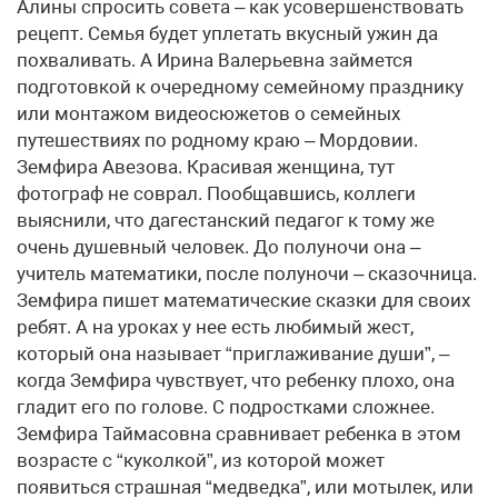
Алины спросить совета – как усовершенствовать
рецепт. Семья будет уплетать вкусный ужин да
похваливать. А Ирина Валерьевна займется
подготовкой к очередному семейному празднику
или монтажом видеосюжетов о семейных
путешествиях по родному краю – Мордовии.
Земфира Авезова. Красивая женщина, тут
фотограф не соврал. Пообщавшись, коллеги
выяснили, что дагестанский педагог к тому же
очень душевный человек. До полуночи она –
учитель математики, после полуночи – сказочница.
Земфира пишет математические сказки для своих
ребят. А на уроках у нее есть любимый жест,
который она называет “приглаживание души”, –
когда Земфира чувствует, что ребенку плохо, она
гладит его по голове. С подростками сложнее.
Земфира Таймасовна сравнивает ребенка в этом
возрасте с “куколкой”, из которой может
появиться страшная “медведка”, или мотылек, или