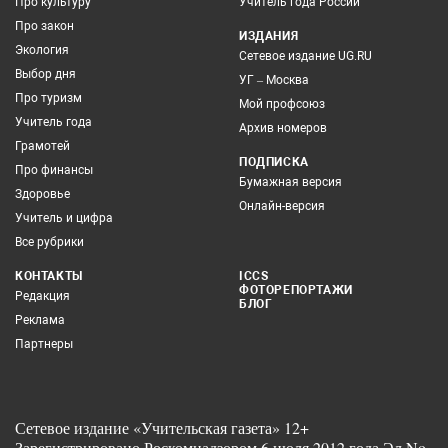
Про культуру
Учитель года России
Про закон
ИЗДАНИЯ
Экология
Сетевое издание UG.RU
Выбор дня
УГ – Москва
Про туризм
Мой профсоюз
Учитель года
Архив номеров
Грамотей
ПОДПИСКА
Про финансы
Бумажная версия
Здоровье
Онлайн-версия
Учитель и цифра
Все рубрики
КОНТАКТЫ
ICCS
ФОТОРЕПОРТАЖИ
Редакция
БЛОГ
Реклама
Партнеры
Сетевое издание «Учительская газета» 12+
Зарегистрировано Роскомнадзором 6 июля 2012 года Эл No.