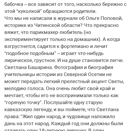
бабочка – все зависит от того, насколько бережно с
этой “куколкой” обращаются родители.
Что мы не написали в журнале об Ольге Поповой,
историке из Читинской области? Что прекрасно
вяжет, что парикмахер-любитель (но
экспериментирует только на домашних). А когда
взгрустнется, садится к фортепиано и лечит
“подобное подобным” – играет что-нибудь
лирическое, грустное. И на душе становится легче.
Светлана Башарина. Фотография и биография
учительницы истории из Северной Осетии не
может передать легкий прелестный акцент Светы,
мелодию голоса. Она очень любит свой край и
мечтает, чтобы его не воспринимали только как
“горячую точку”. Послушайте одну старую
кавказскую легенду, и вы поймете, что Светлана
права: “Жил один народ, и чудовище наложило
дань на этот народ. Каждый год они должны были
отдавать одну 18-летнюю девушку. В один