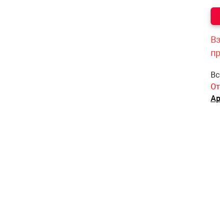
Вз
п
Вс
От
Ар