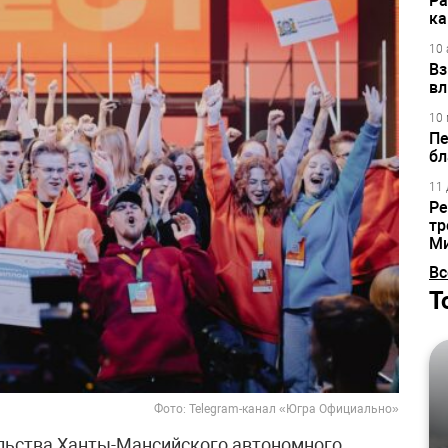
Ра
ка
10 
Вз
вл
10 
Пе
бл
11 
Ре
тр
М
Вс
Т
Фото: Telegram-канал «Югра Официально»
льства Ханты-Мансийского автономного