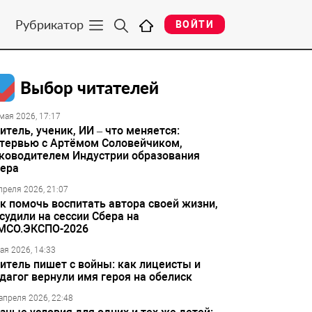
Рубрикатор
ВОЙТИ
Выбор читателей
мая 2026, 17:17
итель, ученик, ИИ – что меняется:
тервью с Артёмом Соловейчиком,
ководителем Индустрии образования
ера
преля 2026, 21:07
к помочь воспитать автора своей жизни,
судили на сессии Сбера на
МСО.ЭКСПО-2026
ая 2026, 14:33
итель пишет с войны: как лицеисты и
дагог вернули имя героя на обелиск
апреля 2026, 22:48