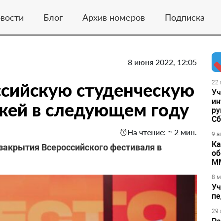
вости
Блог
Архив номеров
Подписка
8 июня 2022, 12:05
сийскую студенческую
22 
Уч
ин
жей в следующем году
ру
Сб
На чтение: ≈ 2 мин.
9 а
Ка
 закрытия Всероссийского фестиваля в
об
М
8 м
Уч
пе
29 