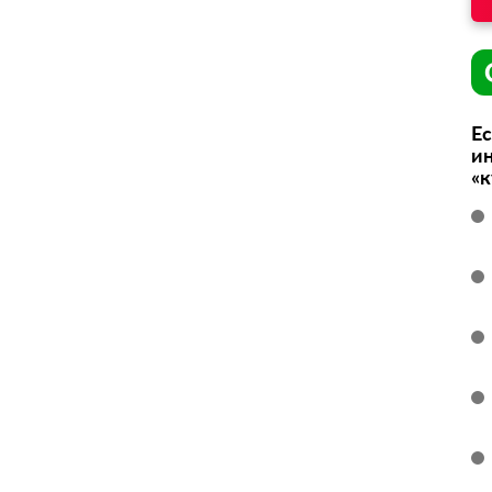
Ес
ин
«