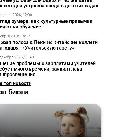
зные условия для одних и тех же детей:
к сегодня устроена среда в детских садах
апреля 2026, 12:00
гляд зумера: как культурные привычки
ияют на обучение
марта 2026, 18:17
рвая полоса в Пекине: китайские коллеги
агодарят «Учительскую газету»
декабря 2025, 21:40
шение проблемы с зарплатами учителей
ебует много времени, заявил глава
инпросвещения
е топ новости
оп блоги