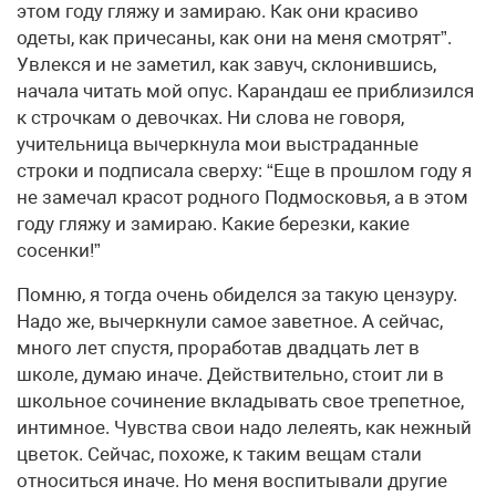
этом году гляжу и замираю. Как они красиво
одеты, как причесаны, как они на меня смотрят”.
Увлекся и не заметил, как завуч, склонившись,
начала читать мой опус. Карандаш ее приблизился
к строчкам о девочках. Ни слова не говоря,
учительница вычеркнула мои выстраданные
строки и подписала сверху: “Еще в прошлом году я
не замечал красот родного Подмосковья, а в этом
году гляжу и замираю. Какие березки, какие
сосенки!”
Помню, я тогда очень обиделся за такую цензуру.
Надо же, вычеркнули самое заветное. А сейчас,
много лет спустя, проработав двадцать лет в
школе, думаю иначе. Действительно, стоит ли в
школьное сочинение вкладывать свое трепетное,
интимное. Чувства свои надо лелеять, как нежный
цветок. Сейчас, похоже, к таким вещам стали
относиться иначе. Но меня воспитывали другие