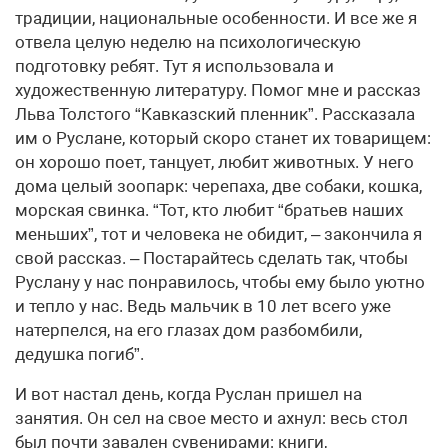
традиции, национальные особенности. И все же я
отвела целую неделю на психологическую
подготовку ребят. Тут я использовала и
художественную литературу. Помог мне и рассказ
Льва Толстого “Кавказский пленник”. Рассказала
им о Руслане, который скоро станет их товарищем:
он хорошо поет, танцует, любит животных. У него
дома целый зоопарк: черепаха, две собаки, кошка,
морская свинка. “Тот, кто любит “братьев наших
меньших”, тот и человека не обидит, – закончила я
свой рассказ. – Постарайтесь сделать так, чтобы
Руслану у нас понравилось, чтобы ему было уютно
и тепло у нас. Ведь мальчик в 10 лет всего уже
натерпелся, на его глазах дом разбомбили,
дедушка погиб”.
И вот настал день, когда Руслан пришел на
занятия. Он сел на свое место и ахнул: весь стол
был почти завален сувенирами: книги,