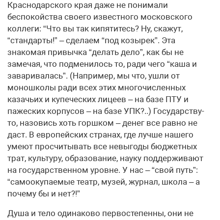
Краснодарского края даже не понимали
беспокойства своего известного московского
коллеги: “Что вы так кипятитесь? Ну, скажут,
“стандарты!” – сделаем “под козырек”. Эта
знакомая привычка “делать дело”, как бы не
замечая, что подменилось то, ради чего “каша и
заваривалась”. (Например, мы что, ушли от
моношколы ради всех этих многочисленных
казачьих и купеческих лицеев – на базе ПТУ и
пажеских корпусов – на базе УПК?..) Государству-
то, назовись хоть горшком – денег все равно не
даст. В европейских странах, где лучше нашего
умеют просчитывать все невыгоды бюджетных
трат, культуру, образование, науку поддерживают
на государственном уровне. У нас – “свой путь”:
“самоокупаемые театр, музей, журнал, школа – а
почему бы и нет?!”
Душа и тело одинаково первостепенны, они не