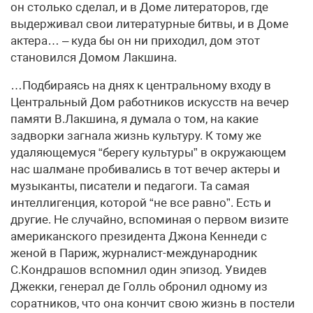
он столько сделал, и в Доме литераторов, где
выдерживал свои литературные битвы, и в Доме
актера… – куда бы он ни приходил, дом этот
становился Домом Лакшина.
…Подбираясь на днях к центральному входу в
Центральный Дом работников искусств на вечер
памяти В.Лакшина, я думала о том, на какие
задворки загнала жизнь культуру. К тому же
удаляющемуся “берегу культуры” в окружающем
нас шалмане пробивались в тот вечер актеры и
музыканты, писатели и педагоги. Та самая
интеллигенция, которой “не все равно”. Есть и
другие. Не случайно, вспоминая о первом визите
американского президента Джона Кеннеди с
женой в Париж, журналист-международник
С.Кондрашов вспомнил один эпизод. Увидев
Джекки, генерал де Голль обронил одному из
соратников, что она кончит свою жизнь в постели