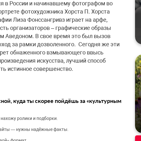
я в России и начинавшему фотографом во
ортрете фотохудожника Хорста П. Хорста
афии Лиза Фонссангривз играет на арфе,
ость организаторов – графические образы
м Аведоном. В свое время это был вызов
ход за рамки дозволенного. Сегодня же эти
трет обнаженного взмывающего ввысь
произведения искусства, лучший способ
ить истинное совершенство.
сной, куда ты скорее пойдёшь за «культурным
 нахожу ролики и подборки.
сайты — нужны надёжные факты.
вой» формат.