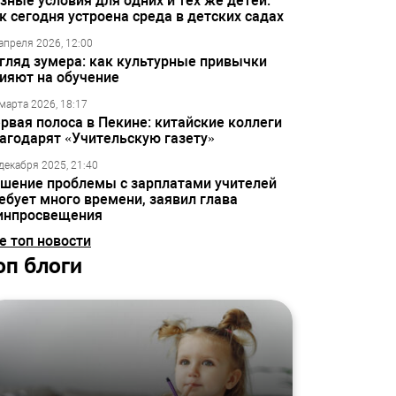
зные условия для одних и тех же детей:
к сегодня устроена среда в детских садах
апреля 2026, 12:00
гляд зумера: как культурные привычки
ияют на обучение
марта 2026, 18:17
рвая полоса в Пекине: китайские коллеги
агодарят «Учительскую газету»
декабря 2025, 21:40
шение проблемы с зарплатами учителей
ебует много времени, заявил глава
инпросвещения
е топ новости
оп блоги