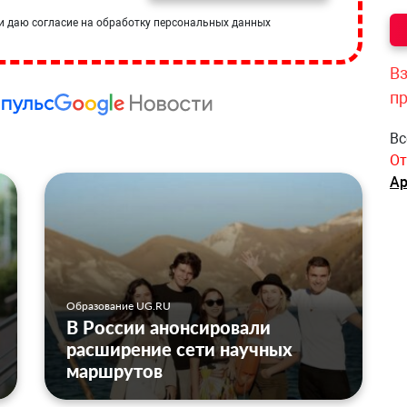
и даю согласие на обработку персональных данных
Вз
п
Вс
От
Ар
Образование UG.RU
В России анонсировали
расширение сети научных
маршрутов