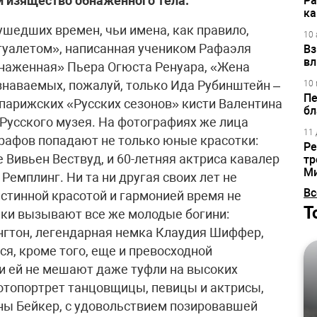
 и изящество обнаженного тела.
Ра
ка
шедших времен, чьи имена, как правило,
10 
 туалетом», написанная учеником Рафаэля
Вз
вл
бнаженная» Пьера Огюста Ренуара, «Жена
узнаваемых, пожалуй, только Ида Рубинштейн –
10 
Пе
парижских «Русских сезонов» кисти Валентина
бл
 Русского музея. На фотографиях же лица
11 
рафов попадают не только юные красотки:
Ре
Вивьен Вествуд, и 60-летняя актриса кавалер
тр
М
емплинг. Ни та ни другая своих лет не
Вс
 истинной красотой и гармонией время не
Т
ики вызывают все же молодые богини:
нгтон, легендарная немка Клаудия Шиффер,
я, кроме того, еще и превосходной
и ей не мешают даже туфли на высоких
отопортрет танцовщицы, певицы и актрисы,
ы Бейкер, с удовольствием позировавшей