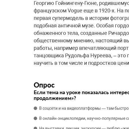
Георгию Гойнингену-Гюне, родившемус
французском Vogue еще в 1920-х. На п
первая супермодель в истории фотогр
подобная античной музе. Особая горд
обнаженного тела, созданные Ричардо
общественному мнению, настоящий вы
работы, например впечатляющий пор
танцовщика Рудольфа Нуреева, – это 
научить в том числе и подростков цен
Опрос
Если тема на уроке показалась интере
продолжением»?
В соцсети и на видеоплатформы — там быстро
В онлайн‑энциклопедии, научно‑популярные 
На выставки, лекции, экскурсии — люблю «жи