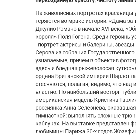
первозданную красоту, чистоту линий
На живописных портретах красавицы у
теряются во мраке истории: «Дама за
Джулио Романо в начале XVI века, «О
короля» Поля Гогена. Среди героинь 
портрет актрисы и балерины, звезды 
Серова из собрания Государственного
узнаваемые, причем в объектив фотог
здесь и бледная рыжеволосая кутюрье 
ордена Британской империи Шарлотта Р
стесняются, полагая, видимо, что над
властно. Но наибольший восторг публ
американская модель Кристина Тарли
россиянка Анна Селезнева, оказавшаяс
гимнасткой: выполнять сложные трюк
каблуках. На выставке представлен ф
любимицы Парижа 30-х годов Жозефин