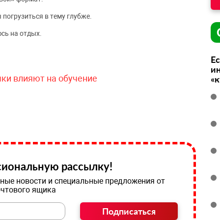
 погрузиться в тему глубже.
сь на отдых.
Ес
ин
чки влияют на обучение
«
иональную рассылку!
ные новости и специальные предложения от
очтового ящика
Подписаться