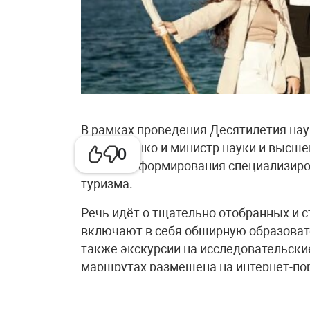
В рамках проведения Десятилетия нау
Чернышенко и министр науки и высшег
0
процессе формирования специализиро
туризма.
Речь идёт о тщательно отобранных и 
включают в себя обширную образоват
также экскурсии на исследовательск
маршрутах размещена на интернет-пор
Как подчеркнул Дмитрий Чернышенко