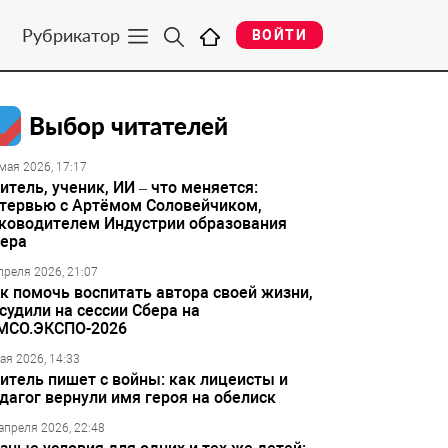
Рубрикатор
ВОЙТИ
Выбор читателей
мая 2026, 17:17
итель, ученик, ИИ – что меняется:
тервью с Артёмом Соловейчиком,
ководителем Индустрии образования
ера
преля 2026, 21:07
к помочь воспитать автора своей жизни,
судили на сессии Сбера на
МСО.ЭКСПО-2026
ая 2026, 14:33
итель пишет с войны: как лицеисты и
дагог вернули имя героя на обелиск
апреля 2026, 22:48