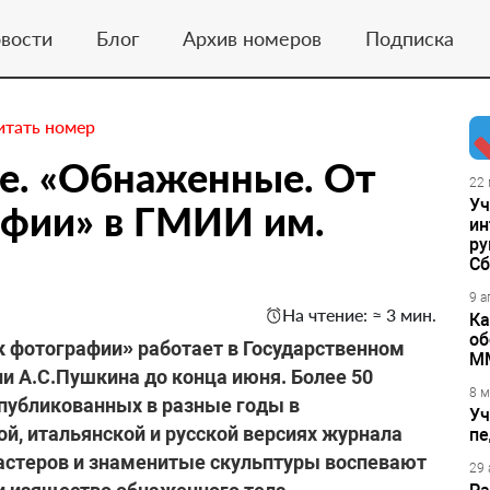
вости
Блог
Архив номеров
Подписка
итать номер
е. «Обнаженные. От
22 
Уч
афии» в ГМИИ им.
ин
ру
Сб
9 а
На чтение: ≈ 3 мин.
Ка
об
 фотографии» работает в Государственном
М
и А.С.Пушкина до конца июня. Более 50
8 м
публикованных в разные годы в
Уч
ой, итальянской и русской версиях журнала
пе
астеров и знаменитые скульптуры воспевают
29 