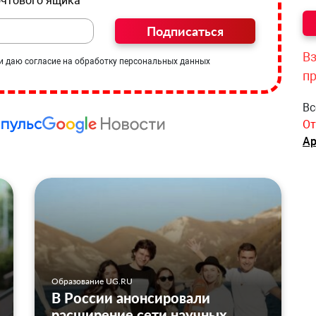
очтового ящика
Подписаться
Вз
и даю согласие на обработку персональных данных
п
Вс
От
Ар
Образование UG.RU
В России анонсировали
расширение сети научных