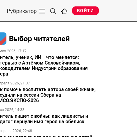
Рубрикатор
ВОЙТИ
Выбор читателей
мая 2026, 17:17
итель, ученик, ИИ – что меняется:
тервью с Артёмом Соловейчиком,
ководителем Индустрии образования
ера
преля 2026, 21:07
к помочь воспитать автора своей жизни,
судили на сессии Сбера на
МСО.ЭКСПО-2026
ая 2026, 14:33
итель пишет с войны: как лицеисты и
дагог вернули имя героя на обелиск
апреля 2026, 22:48