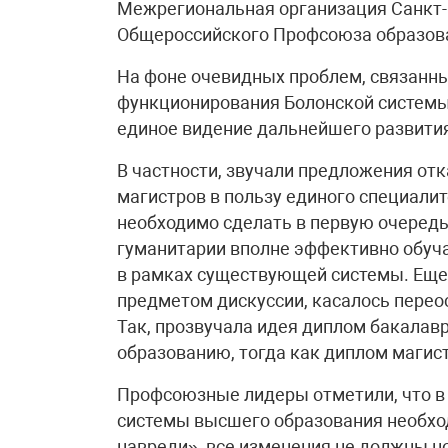
Межрегиональная организация Санкт-
Общероссийского Профсоюза образов
На фоне очевидных проблем, связанн
функционирования Болонской системы
единое видение дальнейшего развити
В частности, звучали предложения отк
магистров в пользу единого специалит
необходимо сделать в первую очередь 
гуманитарии вполне эффективно обуч
в рамках существующей системы. Еще
предметом дискуссии, касалось перео
Так, прозвучала идея диплом бакалав
образованию, тогда как диплом магис
Профсоюзные лидеры отметили, что в 
системы высшего образования необхо
навреди», все изменения не должны н