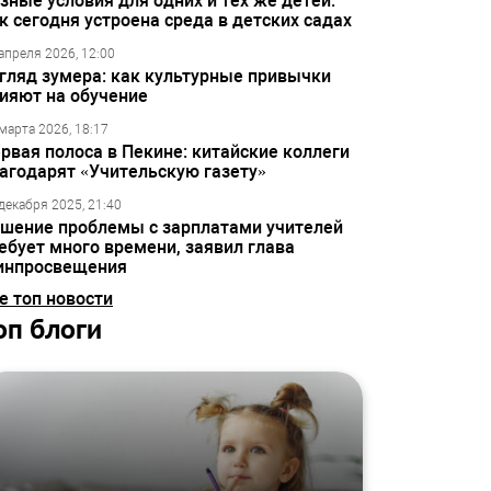
зные условия для одних и тех же детей:
к сегодня устроена среда в детских садах
апреля 2026, 12:00
гляд зумера: как культурные привычки
ияют на обучение
марта 2026, 18:17
рвая полоса в Пекине: китайские коллеги
агодарят «Учительскую газету»
декабря 2025, 21:40
шение проблемы с зарплатами учителей
ебует много времени, заявил глава
инпросвещения
е топ новости
оп блоги