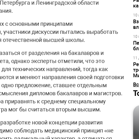
Ра
Петербурга и Ленинградской области
ка
ания.
10 
Вз
ых с основными принципами
вл
, участники дискуссии пытались выработать
10 
я отечественной высшей школы.
Пе
бл
азаться от разделения на бакалавров и
11 
ета, однако эксперты отметили, что это
Ре
для технических направлений, тогда как
тр
М
аются и меняют направления своей подготовки
Вс
 одно предложение, ставшее отдельным
Т
смысления дипломов бакалавров и магистров.
ра приравнять к среднему специальному
тра мог бы считаться вторым высшим.
разработке новой концепции развития
димо соблюдать медицинский принцип «не
осить радикальный характер, а отличаться