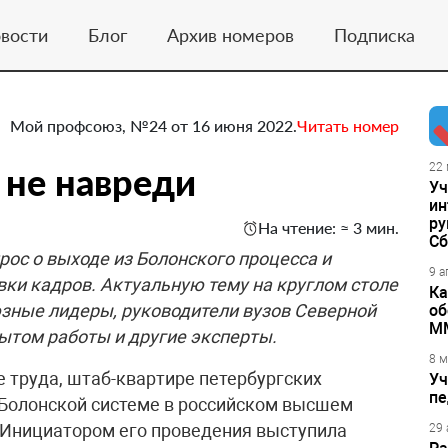
вости
Блог
Архив номеров
Подписка
Мой профсоюз, №24 от 16 июня 2022.
Читать номер
 не навреди
22 
Уч
ин
ру
На чтение: ≈ 3 мин.
Сб
рос о выходе из Болонского процесса и
9 а
ки кадров. Актуальную тему на круглом столе
Ка
зные лидеры, руководители вузов Северной
об
М
ытом работы и другие эксперты.
8 м
е труда, штаб-квартире петербургских
Уч
пе
т Болонской системе в российском высшем
. Инициатором его проведения выступила
29 