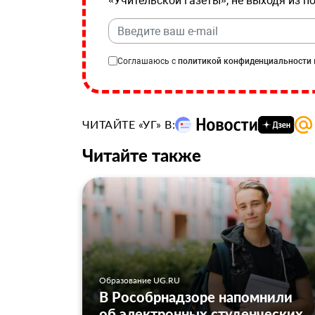
«Учительской газеты», не выходя из п
Соглашаюсь с
политикой конфиденциальности
ЧИТАЙТЕ «УГ» В:
Читайте также
Образование UG.RU
В Рособрнадзоре напомнили
об электронных студенческих