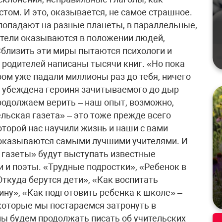
том. И это, оказывается, не самое страшное.
 попадают на разные планеты, в параллельные,
тели оказываются в положении людей,
Сблизить эти миры пытаются психологи и
 родителей написаны тысячи книг. «Но пока
ром уже падали миллионы раз до тебя, ничего
– убеждена героиня зачитываемого до дыр
родолжаем верить – наш опыт, возможно,
льская газета» – это тоже прежде всего
торой нас научили жизнь и наши с вами
и оказываются самыми лучшими учителями. И
й газеты» будут выступать известные
ли и поэты. «Трудные подростки», «Ребенок в
ткуда берутся дети», «Как воспитать
у», «Как подготовить ребенка к школе» –
 которые мы постараемся затронуть в
мы будем продолжать писать об учительских