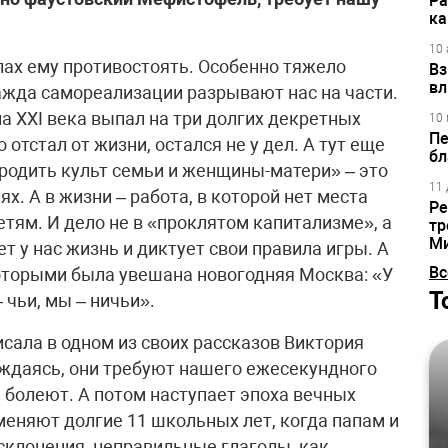
Ра
ка
10 
илах ему противостоять. Особенно тяжело
Вз
вл
ажда самореализации разрывают нас на части.
а XXI века выпал на три долгих декретных
10 
Пе
 отстал от жизни, остался не у дел. А тут еще
бл
родить культ семьи и женщины-матери» – это
11 
х. А в жизни – работа, в которой нет места
Ре
тям. И дело не в «проклятом капитализме», а
тр
М
т у нас жизнь и диктует свои правила игры. А
Вс
 которыми была увешана новогодняя Москва: «У
Т
 чьи, мы – ничьи».
исала в одном из своих рассказов Виктория
Рождаясь, они требуют нашего ежесекундного
а болеют. А потом наступает эпоха вечных
меняют долгие 11 школьных лет, когда папам и
склонения, неправильные глаголы, как