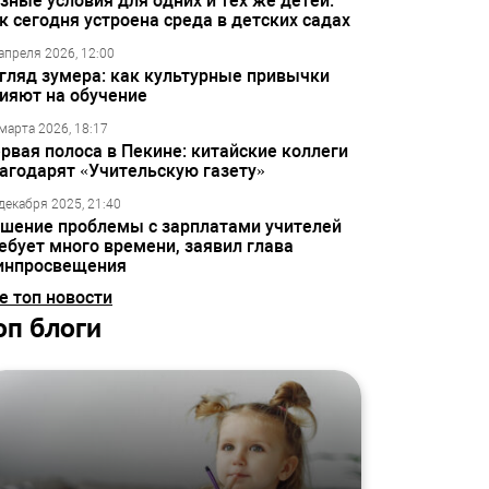
зные условия для одних и тех же детей:
к сегодня устроена среда в детских садах
апреля 2026, 12:00
гляд зумера: как культурные привычки
ияют на обучение
марта 2026, 18:17
рвая полоса в Пекине: китайские коллеги
агодарят «Учительскую газету»
декабря 2025, 21:40
шение проблемы с зарплатами учителей
ебует много времени, заявил глава
инпросвещения
е топ новости
оп блоги