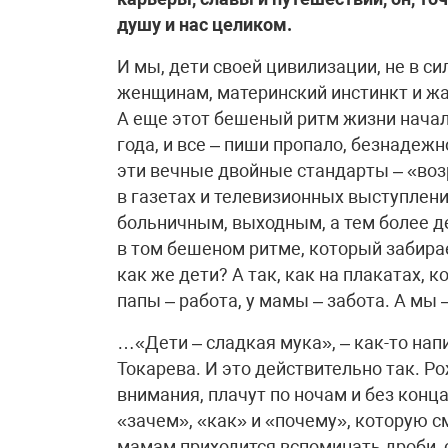
душу и нас целиком.
И мы, дети своей цивилизации, не в с
женщинам, материнский инстинкт и ж
А еще этот бешеный ритм жизни начал
года, и все – пиши пропало, безнадежно
эти вечные двойные стандарты – «воз
в газетах и телевизионных выступления
больничным, выходным, а тем более де
в том бешеном ритме, который забирае
как же дети? А так, как на плакатах,
папы – работа, у мамы – забота. А мы –
…«Дети – сладкая мука», – как-то нап
Токарева. И это действительно так. 
внимания, плачут по ночам и без конц
«зачем», «как» и «почему», которую с
мамам приходится вспоминать дроби, 