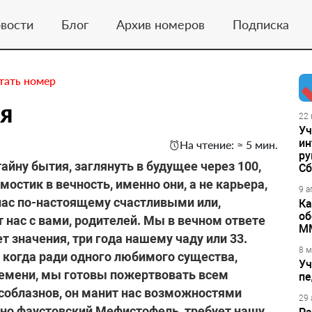
вости
Блог
Архив номеров
Подписка
тать номер
я
22 
Уч
ин
На чтение: ≈ 5 мин.
ру
айну бытия, заглянуть в будущее через 100,
Сб
 мостик в вечность, именно они, а не карьера,
9 а
 нас по-настоящему счастливыми или,
Ка
об
т нас с вами, родителей. Мы в вечном ответе
М
ет значения, три года нашему чаду или 33.
8 м
 когда ради одного любимого существа,
Уч
ремени, мы готовы пожертвовать всем
пе
соблазнов, он манит нас возможностями
29 
очно фаустовский Мефистофель, требует нашу