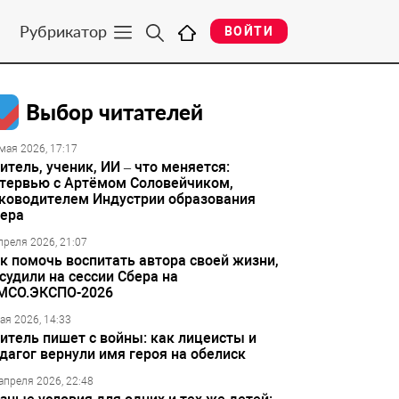
Рубрикатор
ВОЙТИ
Выбор читателей
мая 2026, 17:17
итель, ученик, ИИ – что меняется:
тервью с Артёмом Соловейчиком,
ководителем Индустрии образования
ера
преля 2026, 21:07
к помочь воспитать автора своей жизни,
судили на сессии Сбера на
МСО.ЭКСПО-2026
ая 2026, 14:33
итель пишет с войны: как лицеисты и
дагог вернули имя героя на обелиск
апреля 2026, 22:48