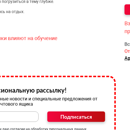
 погрузиться в тему глубже.
сь на отдых.
Вз
п
чки влияют на обучение
Вс
От
Ар
иональную рассылку!
ные новости и специальные предложения от
очтового ящика
Подписаться
и даю согласие на обработку персональных данных