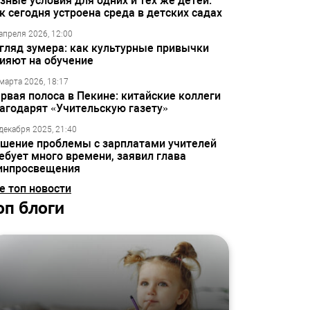
зные условия для одних и тех же детей:
к сегодня устроена среда в детских садах
апреля 2026, 12:00
гляд зумера: как культурные привычки
ияют на обучение
марта 2026, 18:17
рвая полоса в Пекине: китайские коллеги
агодарят «Учительскую газету»
декабря 2025, 21:40
шение проблемы с зарплатами учителей
ебует много времени, заявил глава
инпросвещения
е топ новости
оп блоги