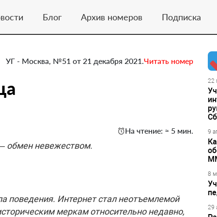
вости
Блог
Архив номеров
Подписка
УГ - Москва, №51 от 21 декабря 2021.
Читать номер
ца
22 
Уч
ин
ру
Сб
На чтение: ≈ 5 мин.
9 а
Ка
 – обмен невежеством.
об
М
8 м
Уч
пе
ла поведения. Интернет стал неотъемлемой
29 
историческим меркам относительно недавно,