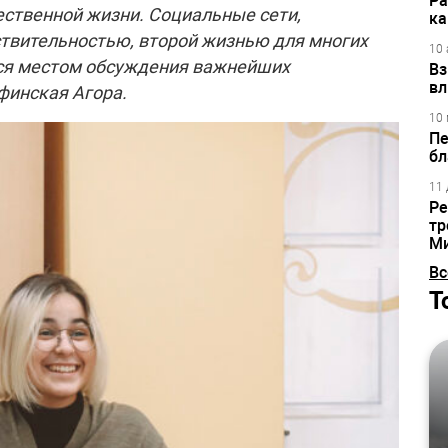
Ра
ественной жизни. Социальные сети,
ка
ствительностью, второй жизнью для многих
10 
тся местом обсуждения важнейших
Вз
вл
финская Агора.
10 
Пе
бл
11 
Ре
тр
М
Вс
Т