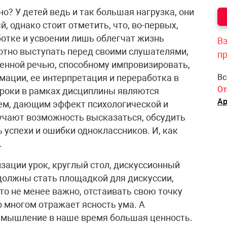
о? У детей ведь и так большая нагрузка, они
, однако стоит отметить, что, во-первых,
отке и усвоении лишь облегчат жизнь
Вз
отно выступать перед своими слушателями,
п
ленной речью, способному импровизировать,
мации, ее интерпретация и переработка в
Вс
От
 уроки в рамках дисциплины являются
Ар
м, дающим эффект психологической и
учают возможность высказаться, обсудить
 успехи и ошибки одноклассников. И, как
.
зации урок, круглый стол, дискуссионный
 должны стать площадкой для дискуссии,
что не менее важно, отстаивать свою точку
о многом отражает ясность ума. А
 мышление в наше время большая ценность.