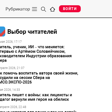
Рубрикатор
ВОЙТИ
Выбор читателей
мая 2026, 17:17
итель, ученик, ИИ – что меняется:
тервью с Артёмом Соловейчиком,
ководителем Индустрии образования
ера
преля 2026, 21:07
к помочь воспитать автора своей жизни,
судили на сессии Сбера на
МСО.ЭКСПО-2026
ая 2026, 14:33
итель пишет с войны: как лицеисты и
дагог вернули имя героя на обелиск
апреля 2026, 22:48