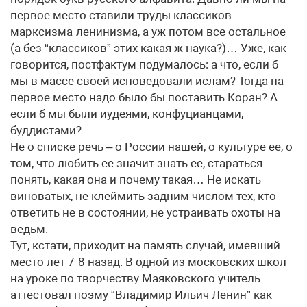
первое место ставили труды классиков
марксизма-ленинизма, а уж потом все остальное
(а без “классиков” этих какая ж наука?)… Уже, как
говорится, постфактум подумалось: а что, если б
мы в массе своей исповедовали ислам? Тогда на
первое место надо было бы поставить Коран? А
если б мы были иудеями, конфуцианцами,
буддистами?
Не о списке речь – о России нашей, о культуре ее, о
том, что любить ее значит знать ее, стараться
понять, какая она и почему такая… Не искать
виноватых, не клеймить задним числом тех, кто
ответить не в состоянии, не устраивать охоты на
ведьм.
Тут, кстати, приходит на память случай, имевший
место лет 7-8 назад. В одной из московских школ
на уроке по творчеству Маяковского учитель
аттестовал поэму “Владимир Ильич Ленин” как