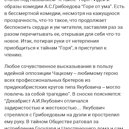
образы комедии А.С.Грибоедова “Горе от ума”. Есть
в бессмертной комедии, несмотря на кажущуюся
прозрачность, что-то такое, что продолжает
беспокоить сердце и ум читателя, заставляя раз за
разом перечитывать ее, открывая для себя что-то
новое. Итак, потирая руки от нетерпения
приобщиться к тайнам “Горя”, я приступил к
чтению.
Любое сочувственное высказывание в пользу
идейной оппозиции Чацкому – любимому герою
всех профессиональных бретеров из
придекабристских кругов типа Якубовича – могло
повлечь за собой трагедию”. В сноске поясняется:
“Декабрист А.И.Якубович отличался
задиристостью и жестокостью… Якубович
стрелялся с Грибоедовым на дуэли и прострелил
ему руку. В тайном Обществе ратовал за
истребление Государя и Царствующего дома и сам