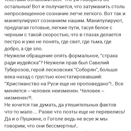
остальных! Вот и получается, что затуманить столь
непросвещенное сознание легче легкого. Вот так и
манипулируют сознанием нашим. Манипулируют,
предлагая готовые, легкие пути, тасуя белое с
черным с такой скоростью, что в глазах делается
пестро и уже не понять, где свет, где тьма, где
добро, а где зло.
Неужели обращение опять формальное, “страха
ради иудейска”? Неужели прав был Савелий
Туберозов, герой лесковских “Соборян”, больше
века назад с грустью констатировавший:
“Христианство на Руси еще не проповедано”!.. Все
меняется – человек неизменен. Человек –
низменен?!.
Не хочется так думать, да утешительных фактов
что-то мало… Разве что поэты еще не перевелись!
Да и о Пушкине, о Гоголе ведь не всуе ж мы
говорим, что они бессмертны!..