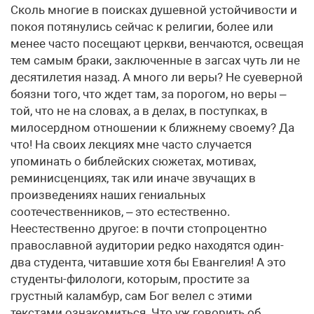
Сколь многие в поисках душевной устойчивости и
покоя потянулись сейчас к религии, более или
менее часто посещают церкви, венчаются, освещая
тем самым браки, заключенные в загсах чуть ли не
десятилетия назад. А много ли веры? Не суеверной
боязни того, что ждет там, за порогом, но веры –
той, что не на словах, а в делах, в поступках, в
милосердном отношении к ближнему своему? Да
что! На своих лекциях мне часто случается
упоминать о библейских сюжетах, мотивах,
реминисценциях, так или иначе звучащих в
произведениях наших гениальных
соотечественников, – это естественно.
Неестественно другое: в почти стопроцентно
православной аудитории редко находятся один-
два студента, читавшие хотя бы Евангелия! А это
студенты-филологи, которым, простите за
грустный каламбур, сам Бог велел с этими
текстами ознакомиться. Что уж говорить об