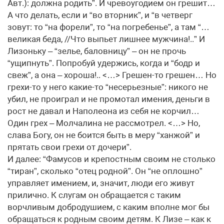
Авт.): должна родить”. И чревоугодием он грешит…
А что делать, если и “во вторник”, и “в четверг
зовут: то “на форели”, то “на погребенье”, а там “…
великая беда, //Что выпьет лишнее мужчина!..” И
Лизоньку – “зелье, баловницу” – он не прочь
“ущипнуть”. Попробуй удержись, когда и “бодр и
свеж”, а она – хороша!.. <…> Грешен-то грешен… Но
грехи-то у него какие-то “несерьезные”: никого не
убил, не проиграл и не промотал имения, деньги в
рост не давал и Наполеона из себя не корчил…
Один грех – Молчалина не рассмотрел. <…> Но,
слава Богу, он не боится быть в меру “ханжой” и
прятать свои грехи от дочери”.
И далее: “Фамусов и крепостным своим не столько
“тиран”, сколько “отец родной”. Он “не оплошно”
управляет имением, и, значит, люди его живут
прилично. К слугам он обращается с таким
ворчливым добродушием, с каким вполне мог бы
обращаться к родным своим детям. К Лизе – как к