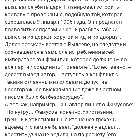
вызывался убить царя. Планировал устроить
кровавую провокацию, подобную той, которая
свершилась 9 января 1905 года. Он предлагал
позволить солдатам и черни разбить кабаки,
вынести из церкви хоругви и идти ко дворцу”.
Далее рассказывается о Рылееве, на следствии
сознавшемся в замысле истребления всей
императорской фамилии, которое должно было
все партии соединить “поневоле”. “Естественно, –
делает вывод автор, – вступить в конфликт с
такими отчаянными головами, допустив
неосторожное высказывание даже в частном
письме, было бы безрассудно”.
А вот как, например, наш автор пишет о Фамусове:
“По нутру… Фамусов, конечно, христианин.
Грешный христианин. Но кто не без греха? Он
вдовец и, с кем не бывает, “должен у вдовы…
крестить.//Она не родила, но по расчету (его. –