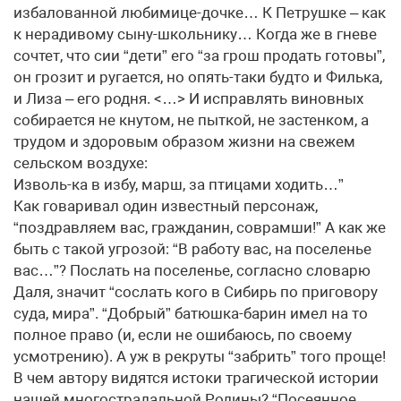
избалованной любимице-дочке… К Петрушке – как
к нерадивому сыну-школьнику… Когда же в гневе
сочтет, что сии “дети” его “за грош продать готовы”,
он грозит и ругается, но опять-таки будто и Филька,
и Лиза – его родня. <…> И исправлять виновных
собирается не кнутом, не пыткой, не застенком, а
трудом и здоровым образом жизни на свежем
сельском воздухе:
Изволь-ка в избу, марш, за птицами ходить…”
Как говаривал один известный персонаж,
“поздравляем вас, гражданин, соврамши!” А как же
быть с такой угрозой: “В работу вас, на поселенье
вас…”? Послать на поселенье, согласно словарю
Даля, значит “сослать кого в Сибирь по приговору
суда, мира”. “Добрый” батюшка-барин имел на то
полное право (и, если не ошибаюсь, по своему
усмотрению). А уж в рекруты “забрить” того проще!
В чем автору видятся истоки трагической истории
нашей многострадальной Родины? “Посеянное