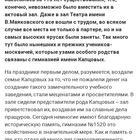
конечно, невозможно было вместить их в
актовый зал. Даже в зал Театра имени
В.Маяковского все вошли с трудом, во всяком
случае все места не только в партере, но и на
самых высоких ярусах были заняты. Так много
тут было нынешних и прежних учеников-
москвичей, которые узами особого родства
связаны с гимназией имени Капцовых.
На празднике первым делом, разумеется, воздали
семье Капцовых за то, что не пожалели денег на
создание такого замечательного учебного
заведения, стали меценатами и просветителями. В
зале сидели представители рода Капцовых – зал
приветствовал их, воздавая им за славные дела
пращуров. Сегодня немногие имеют благодарную
историческую память, гимназии №1520 это
свойственно в значительной мере. Как и память о
тех, кто отдал ей много лет самоотверженного