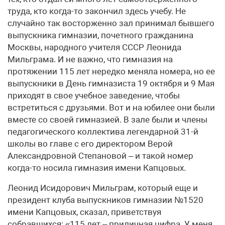
труда, кто когда-то закончил здесь учебу. Не
случайно так восторженно зал принимал бывшего
выпускника гимназии, почетного гражданина
Москвы, народного учителя СССР Леонида
Мильграма. И не важно, что гимназия на
протяжении 115 лет нередко меняла номера, но ее
выпускники в День гимназиста 19 октября и 9 Мая
приходят в свое учебное заведение, чтобы
встретиться с друзьями. Вот и на юбилее они были
вместе со своей гимназией. В зале были и члены
педагогического коллектива легендарной 31-й
школы во главе с его директором Верой
Александровной Степановой – и такой номер
когда-то носила гимназия имени Капцовых.
Леонид Исидорович Мильграм, который еще и
президент клуба выпускников гимназии №1520
имени Капцовых, сказал, приветствуя
собравшихся: «115 лет – приличная цифра. У меня