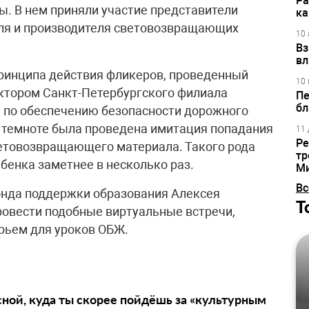
Ра
ы. В нем приняли участие представители
ка
ля и производителя световозвращающих
10 
Вз
вл
принципа действия фликеров, проведенный
10 
ктором Санкт-Петербургского филиала
Пе
бл
по обеспечению безопасности дорожного
 темноте была проведена имитация попадания
11 
Ре
световозвращающего материала. Такого рода
тр
бенка заметнее в несколько раз.
М
Вс
онда поддержки образования Алексея
Т
ровести подобные виртуальные встречи,
рьем для уроков ОБЖ.
сной, куда ты скорее пойдёшь за «культурным