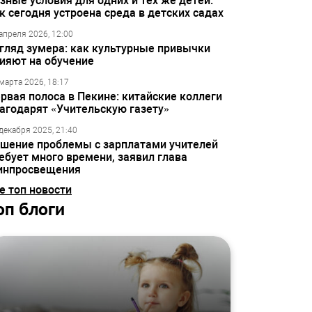
зные условия для одних и тех же детей:
к сегодня устроена среда в детских садах
апреля 2026, 12:00
гляд зумера: как культурные привычки
ияют на обучение
марта 2026, 18:17
рвая полоса в Пекине: китайские коллеги
агодарят «Учительскую газету»
декабря 2025, 21:40
шение проблемы с зарплатами учителей
ебует много времени, заявил глава
инпросвещения
е топ новости
оп блоги