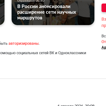
Образование UG.RU
В России анонсировали
расширение сети научных
маршрутов
Вз
п
Вс
От
 быть
авторизированы
.
Ар
 помощью социальных сетей ВК и Одноклассники
6 августа 2026, 20:09