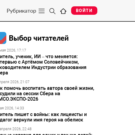
Рубрикатор
ВОЙТИ
Выбор читателей
мая 2026, 17:17
итель, ученик, ИИ – что меняется:
тервью с Артёмом Соловейчиком,
ководителем Индустрии образования
ера
преля 2026, 21:07
к помочь воспитать автора своей жизни,
судили на сессии Сбера на
МСО.ЭКСПО-2026
ая 2026, 14:33
итель пишет с войны: как лицеисты и
дагог вернули имя героя на обелиск
апреля 2026, 22:48