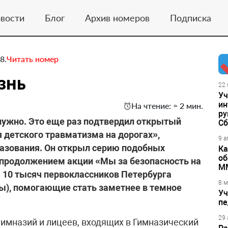
вости
Блог
Архив номеров
Подписка
8.
Читать номер
знь
22 
Уч
ин
На чтение: ≈ 2 мин.
ру
нужно. Это еще раз подтвердил открытый
Сб
 детского травматизма на дорогах»,
9 а
азования. Он открыл серию подобных
Ка
об
 продолжением акции «Мы за безопасность на
М
я 10 тысяч первоклассников Петербурга
8 м
ы), помогающие стать заметнее в темное
Уч
пе
29 
гимназий и лицеев, входящих в Гимназический