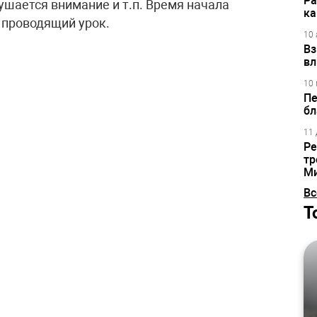
Ра
ушается внимание и т.п. Время начала
ка
 проводящий урок.
10 
Вз
.
вл
10 
Пе
бл
11 
Ре
тр
М
Вс
Т