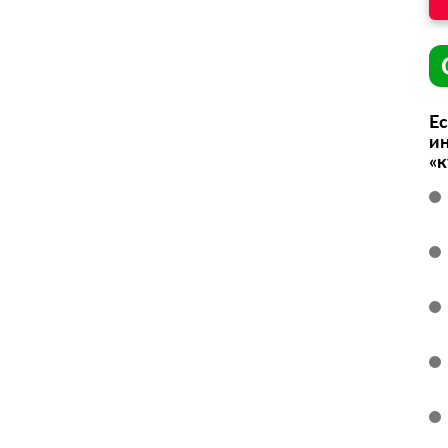
Ес
ин
«