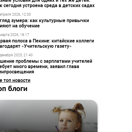
зные условия для одних и тех же детей:
к сегодня устроена среда в детских садах
апреля 2026, 12:00
гляд зумера: как культурные привычки
ияют на обучение
марта 2026, 18:17
рвая полоса в Пекине: китайские коллеги
агодарят «Учительскую газету»
декабря 2025, 21:40
шение проблемы с зарплатами учителей
ебует много времени, заявил глава
инпросвещения
е топ новости
оп блоги