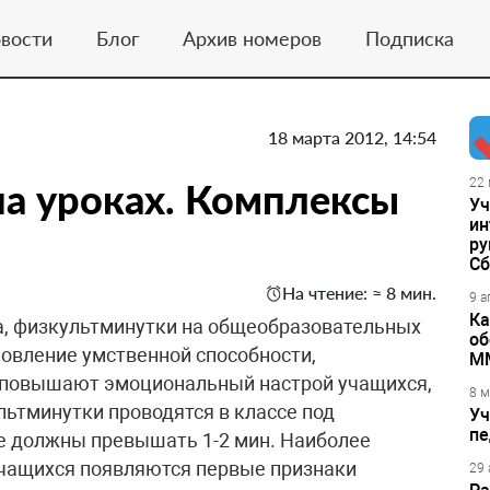
вости
Блог
Архив номеров
Подписка
18 марта 2012, 14:54
а уроках. Комплексы
22 
Уч
ин
ру
Сб
На чтение: ≈ 8 мин.
9 а
Ка
а, физкультминутки на общеобразовательных
об
новление умственной способности,
М
 повышают эмоциональный настрой учащихся,
8 м
льтминутки проводятся в классе под
Уч
пе
не должны превышать 1-2 мин. Наиболее
 учащихся появляются первые признаки
29 