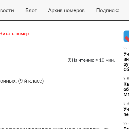
вости
Блог
Архив номеров
Подписка
Читать номер
22 
Уч
ин
На чтение: ≈ 10 мин.
ру
Сб
9 а
иных. (9-й класс)
Ка
об
М
8 м
Уч
пе
29 