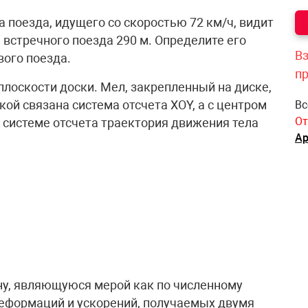
на поезда, идущего со скоростью 72 км/ч, видит
а встречного поезда 290 м. Определите его
Вз
вого поезда.
п
 плоскости доски. Мел, закрепленный на диске,
кой связана система отсчета ХОY, а с центром
Вс
От
ой системе отсчета траектория движения тела
Ар
ну, являющуюся мерой как по численному
деформаций и ускорений, получаемых двумя