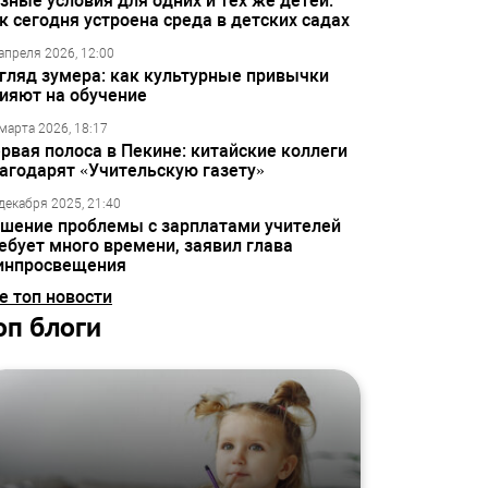
зные условия для одних и тех же детей:
к сегодня устроена среда в детских садах
апреля 2026, 12:00
гляд зумера: как культурные привычки
ияют на обучение
марта 2026, 18:17
рвая полоса в Пекине: китайские коллеги
агодарят «Учительскую газету»
декабря 2025, 21:40
шение проблемы с зарплатами учителей
ебует много времени, заявил глава
инпросвещения
е топ новости
оп блоги