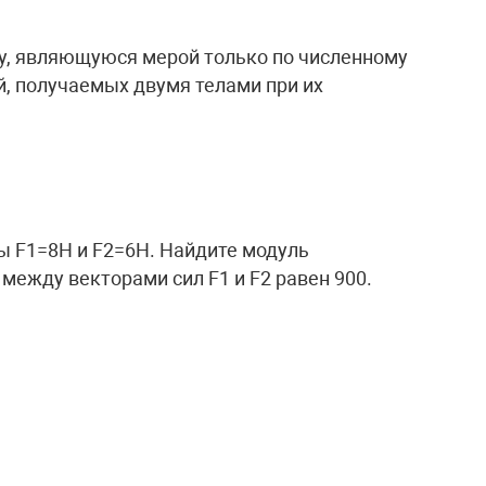
у, являющуюся мерой только по численному
, получаемых двумя телами при их
ы F1=8Н и F2=6Н. Найдите модуль
 между векторами сил F1 и F2 равен 900.