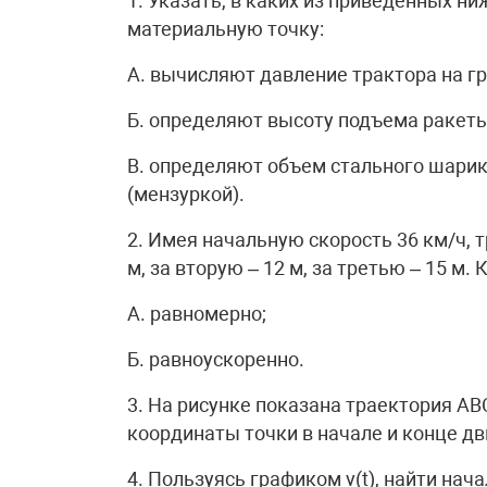
1. Указать, в каких из приведенных н
материальную точку:
А. вычисляют давление трактора на гр
Б. определяют высоту подъема ракеты
В. определяют объем стального шари
(мензуркой).
2. Имея начальную скорость 36 км/ч, 
м, за вторую – 12 м, за третью – 15 м.
А. равномерно;
Б. равноускоренно.
3. На рисунке показана траектория А
координаты точки в начале и конце д
4. Пользуясь графиком v(t), найти нач