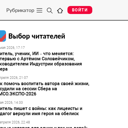
Рубрикатор
ВОЙТИ
Выбор читателей
мая 2026, 17:17
итель, ученик, ИИ – что меняется:
тервью с Артёмом Соловейчиком,
ководителем Индустрии образования
ера
преля 2026, 21:07
к помочь воспитать автора своей жизни,
судили на сессии Сбера на
МСО.ЭКСПО-2026
ая 2026, 14:33
итель пишет с войны: как лицеисты и
дагог вернули имя героя на обелиск
апреля 2026, 22:48