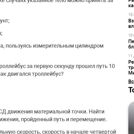
иже случаях указанное тело можно принять за
Ра
ка
10 
унт;
Вз
вл
;
10 
Пе
ка, пользуясь измерительным цилиндром
бл
11 
Ре
троллейбус за первую секунду прошел путь 10
тр
М
 Как двигался троллейбус?
Вс
Т
ВСД движения материальной точки. Найти
вижения, пройденный путь и перемещение.
альную скорость, скорость в начале четвертой