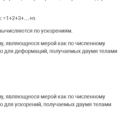
и: =1+2+3+…+n
вычисляются по ускорениям.
ну, являющуюся мерой как по численному
ко для деформаций, получаемых двумя телами
ну, являющуюся мерой как по численному
ко для ускорений, получаемых двумя телами