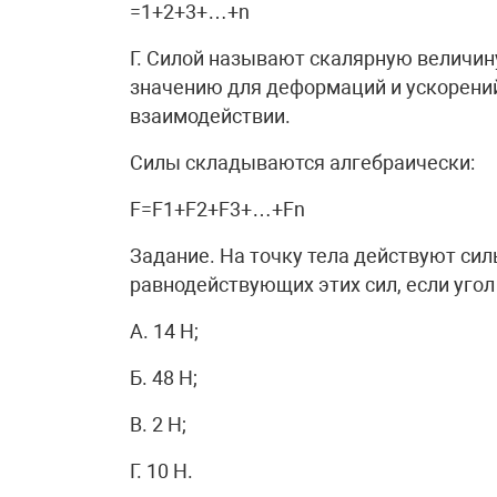
=1+2+3+…+n
Г. Силой называют скалярную величин
значению для деформаций и ускорений
взаимодействии.
Силы складываются алгебраически:
F=F1+F2+F3+…+Fn
Задание. На точку тела действуют сил
равнодействующих этих сил, если угол
А. 14 Н;
Б. 48 Н;
В. 2 Н;
Г. 10 Н.