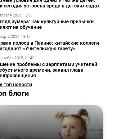
зные условия для одних и тех же детей:
к сегодня устроена среда в детских садах
апреля 2026, 12:00
гляд зумера: как культурные привычки
ияют на обучение
марта 2026, 18:17
рвая полоса в Пекине: китайские коллеги
агодарят «Учительскую газету»
декабря 2025, 21:40
шение проблемы с зарплатами учителей
ебует много времени, заявил глава
инпросвещения
е топ новости
оп блоги