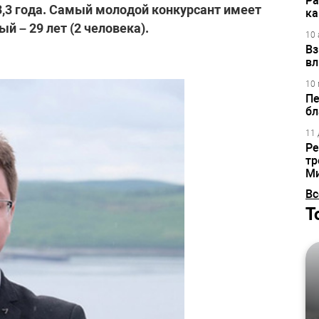
Ра
3,3 года. Самый молодой конкурсант имеет
ка
й – 29 лет (2 человека).
10 
Вз
вл
10 
Пе
бл
11 
Ре
тр
М
Вс
Т