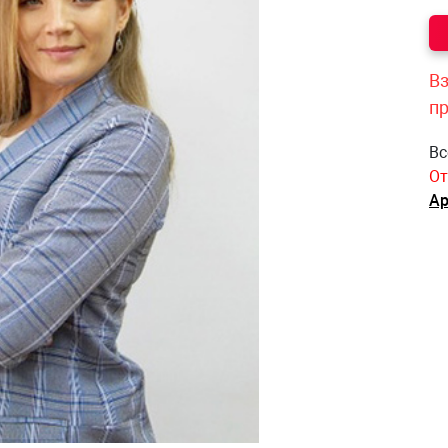
Вз
п
Вс
От
Ар