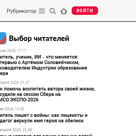
Рубрикатор
ВОЙТИ
Выбор читателей
мая 2026, 17:17
итель, ученик, ИИ – что меняется:
тервью с Артёмом Соловейчиком,
ководителем Индустрии образования
ера
преля 2026, 21:07
к помочь воспитать автора своей жизни,
судили на сессии Сбера на
МСО.ЭКСПО-2026
ая 2026, 14:33
итель пишет с войны: как лицеисты и
дагог вернули имя героя на обелиск
апреля 2026, 22:48