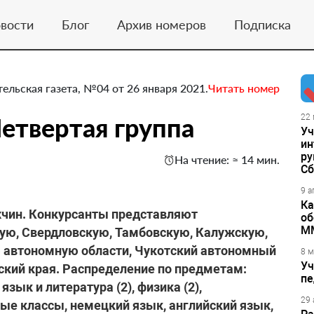
вости
Блог
Архив номеров
Подписка
тельская газета, №04 от 26 января 2021.
Читать номер
етвертая группа
22 
Уч
ин
ру
На чтение: ≈ 14 мин.
Сб
9 а
Ка
ужчин. Конкурсанты представляют
об
М
ую, Свердловскую, Тамбовскую, Калужскую,
 автономную области, Чукотский автономный
8 м
Уч
вский края. Распределение по предметам:
пе
язык и литература (2), физика (2),
29 
ные классы, немецкий язык, английский язык,