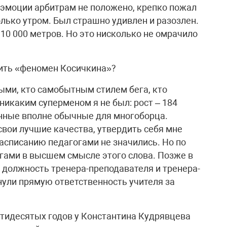
и эмоции арбитрам не положено, крепко пожал
олько утром. Был страшно удивлен и разозлен.
 10 000 метров. Но это нисколько не омрачило
нить «феномен Косичкина»?
ыми, кто самобытным стилем бега, кто
 никаким суперменом я не был: рост – 184
анные вполне обычные для многоборца.
 свои лучшие качества, утвердить себя мне
асписанию педагогами не значились. Но по
огами в высшем смысле этого слова. Позже в
должность тренера-преподавателя и тренера-
нули прямую ответственность учителя за
тидесятых годов у Константина Кудрявцева