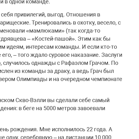
ни в одной команде.
я себя привилегий, выгод. Отношения в
рищеские. Тренировались в охотку, весело, с
именовали «мамлюками» (так когда-то
удрявцева – «Костей-пашой». Этим как бы
м идеям, интересам команды. И если кто-то
е его, – того ждало суровое наказание. Заслуги
ер, случилось однажды с Рафаэлом Грачом. По
лен из команды за драку, а ведь Грач был
зером Олимпиады и на очередном чемпионате
анском Скво-Вэлли вы сделали себе самый
дения: в беге на 5000 метров завоевали
день рождения. Мне исполнилось 22 года. А
ще одну, серебряную – на дистанции 10 000