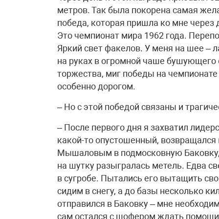
метров. Так была покорена самая жел
победа, которая пришла ко мне через 
Это чемпионат мира 1962 года. Пере
Яркий свет факелов. У меня на шее – 
на руках в огромной чаше бушующего с
торжества, миг победы на чемпионате 
особенно дорогом.
– Но с этой победой связаны и трагич
– После первого дня я захватил лидер
какой-то опустошенный, возвращался 
Мышаловым в подмосковную Баковку, 
на шутку разыгралась метель. Едва св
в сугробе. Пытались его вытащить сво
сидим в снегу, а до базы несколько 
отправился в Баковку – мне необходи
сам остался с шофером ждать помощи.