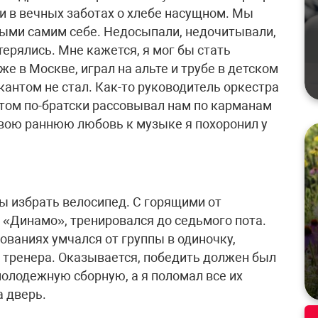
и в вечных заботах о хлебе насущном. Мы
ными самим себе. Недосыпали, недочитывали,
терялись. Мне кажется, я мог бы стать
 в Москве, играл на альте и трубе в детском
антом не стал. Как-то руководитель оркестра
потом по-братски рассовывал нам по карманам
свою раннюю любовь к музыке я похоронил у
ы избрать велосипед. С горящими от
 «Динамо», тренировался до седьмого пота.
нованиях умчался от группы в одиночку,
ь тренера. Оказывается, победить должен был
молодежную сборную, а я поломал все их
а дверь.