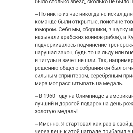
было столько звезд, сколько не было 
– Но никто из нас никогда не искал дл
команде были открытые, поистине това
юмором. Себя мы, сборники, в шутку 
называли арабских воинов-рабов), а К
подчеркивалось подчинение тренерски
нарушал закон, будь то на льду или вн
и титулы в зачет не шли. Так, наприм
решению общего собрания он был отчис
сильным спринтером, серебряным при
мира мог рассчитывать на медаль.
– В 1960 году на Олимпиаде в америк
лучший и дорогой подарок на день рож
золотую медаль!
– Именно. Я стартовал как раз в свой 
через день к этой награде прибавил е