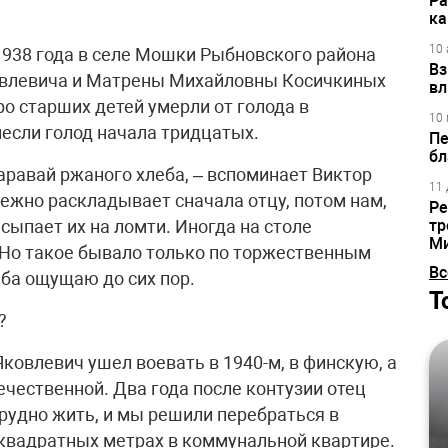
Ра
ка
10 
1938 года в селе Мошки Рыбновского района
Вз
ковлевича и Матрены Михайловны Косичкиных
вл
о старших детей умерли от голода в
10 
несли голод начала тридцатых.
Пе
бл
каравай ржаного хлеба, – вспоминает Виктор
11 
режно раскладывает сначала отцу, потом нам,
Ре
ыпает их на ломти. Иногда на столе
тр
М
 Но такое бывало только по торжественным
Вс
еба ощущаю до сих пор.
Т
?
Яковлевич ушел воевать в 1940-м, в финскую, а
ечественной. Два года после контузии отец
трудно жить, и мы решили перебраться в
 квадратных метрах в коммунальной квартире.