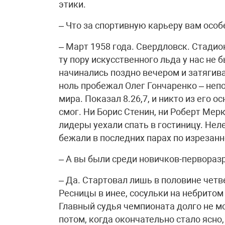
этики.
– Что за спортивную карьеру вам осо
– Март 1958 года. Свердловск. Стадио
ту пору искусственного льда у нас не
начинались поздно вечером и затягива
ноль пробежал Олег Гончаренко – неп
мира. Показал 8.26,7, и никто из его 
смог. Ни Борис Стенин, ни Роберт Мер
лидеры уехали спать в гостиницу. Нел
бежали в последних парах по изрезанн
– А вы были среди новичков-первораз
– Да. Стартовал лишь в половине четв
Ресницы в инее, сосульки на небритом
Главный судья чемпионата долго не мо
потом, когда окончательно стало ясно