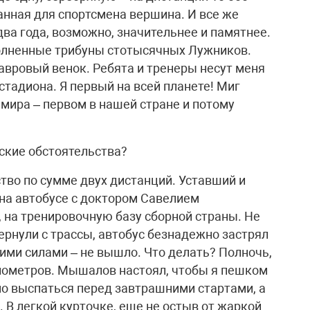
анная для спортсмена вершина. И все же
два года, возможно, значительнее и памятнее.
полненные трибуны стотысячных Лужников.
лавровый венок. Ребята и тренеры несут меня
тадиона. Я первый на всей планете! Миг
мира – первом в нашей стране и потому
еские обстоятельства?
ство по сумме двух дистанций. Уставший и
на автобусе с доктором Савелием
на тренировочную базу сборной страны. Не
ернули с трассы, автобус безнадежно застрял
ими силами – не вышло. Что делать? Полночь,
километров. Мышалов настоял, чтобы я пешком
мо выспаться перед завтрашними стартами, а
 В легкой курточке, еще не остыв от жаркой