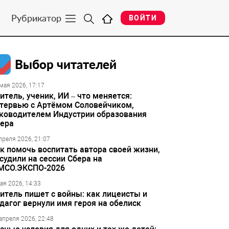
Рубрикатор
ВОЙТИ
Выбор читателей
мая 2026, 17:17
итель, ученик, ИИ – что меняется:
тервью с Артёмом Соловейчиком,
ководителем Индустрии образования
ера
преля 2026, 21:07
к помочь воспитать автора своей жизни,
судили на сессии Сбера на
МСО.ЭКСПО-2026
ая 2026, 14:33
итель пишет с войны: как лицеисты и
дагог вернули имя героя на обелиск
апреля 2026, 22:48