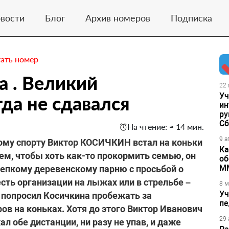
вости
Блог
Архив номеров
Подписка
ать номер
 . Великий
22 
Уч
да не сдавался
ин
ру
Сб
На чтение: ≈ 14 мин.
9 а
му спорту Виктор КОСИЧКИН встал на коньки
Ка
ем, чтобы хоть как-то прокормить семью, он
об
М
репкому деревенскому парню с просьбой о
сть организации на лыжах или в стрельбе –
8 м
Уч
 попросил Косичкина пробежать за
пе
ов на коньках. Хотя до этого Виктор Иванович
29 
ал обе дистанции, ни разу не упав, и даже