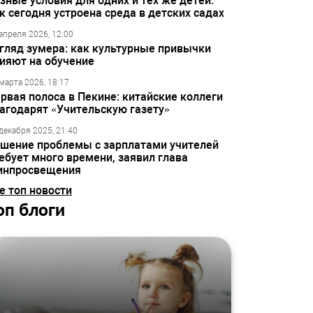
зные условия для одних и тех же детей:
к сегодня устроена среда в детских садах
апреля 2026, 12:00
гляд зумера: как культурные привычки
ияют на обучение
марта 2026, 18:17
рвая полоса в Пекине: китайские коллеги
агодарят «Учительскую газету»
декабря 2025, 21:40
шение проблемы с зарплатами учителей
ебует много времени, заявил глава
инпросвещения
е топ новости
оп блоги