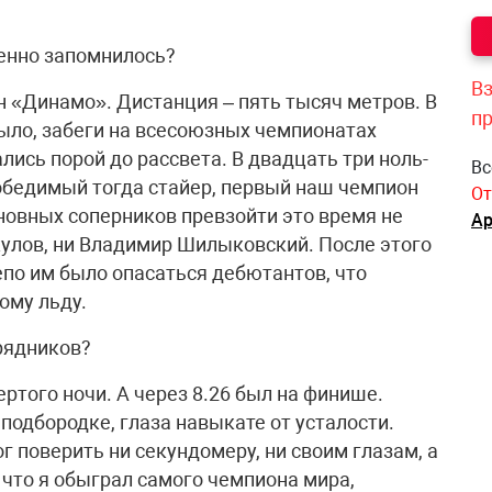
бенно запомнилось?
Вз
н «Динамо». Дистанция – пять тысяч метров. В
п
 было, забеги на всесоюзных чемпионатах
лись порой до рассвета. В двадцать три ноль-
Вс
обедимый тогда стайер, первый наш чемпион
От
основных соперников превзойти это время не
Ар
кулов, ни Владимир Шилыковский. После этого
епо им было опасаться дебютантов, что
ому льду.
рядников?
ертого ночи. А через 8.26 был на финише.
 подбородке, глаза навыкате от усталости.
г поверить ни секундомеру, ни своим глазам, а
, что я обыграл самого чемпиона мира,