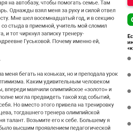
ря на автобазу, чтобы помогать семье. Там
рь. Однажды взял меня за руку и силой отвел
сту. Мне шел восемнадцатый год, и в секцию
л со стыда в приемной, учитель мой сломил
, и тот чиркнул записку тренеру-
Ес
дреевне Гуськовой. Почему именно ей,
ин
«
?
а меня бегать на коньках, но и преподала урок
 оптимизма. Каким удивительным человеком
ы, впереди маячили олимпийское «золото» и
полне могла предвидеть такой ход событий,
себя. Но вместо этого привела на тренировку
цева, тогдашнего тренера олимпийской
ня талант. Возьмите его к себе. Большему я
то было высшим проявлением педагогической