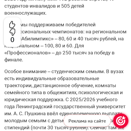
студентов-инвалидов и 505 детей
военнослужащих.
Также мы поддерживаем победителей
профессиональных чемпионатов: на региональном
этапе «Абилимпикс» – 80, 60 и 40 тысяч рублей, на
0
национальном – 100, 80 и 60. Для
«Профессионалов» – до 250 тысяч за победу в
финале.
Особое внимание – студенческим семьям. В вузах
есть индивидуальные образовательные
траектории, дистанционное обучение, комнаты
семейного типа в общежитиях, психологическая и
юридическая поддержка. С 2025/2026 учебного
года Ленинградский государственный университет
им. А. С. Пушкина ввёл единовременную выплату
молодым семьям с детьми – 12 академических
Реклама на сайте
стипендий (почти 30 тысяч рублей). Сейчас там же