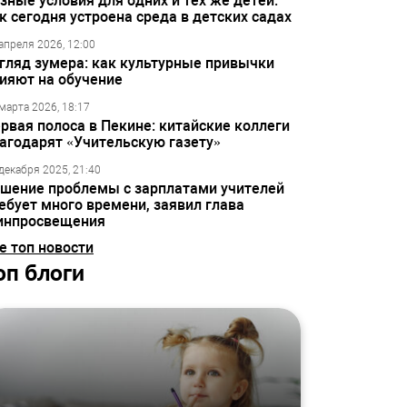
зные условия для одних и тех же детей:
к сегодня устроена среда в детских садах
апреля 2026, 12:00
гляд зумера: как культурные привычки
ияют на обучение
марта 2026, 18:17
рвая полоса в Пекине: китайские коллеги
агодарят «Учительскую газету»
декабря 2025, 21:40
шение проблемы с зарплатами учителей
ебует много времени, заявил глава
инпросвещения
е топ новости
оп блоги