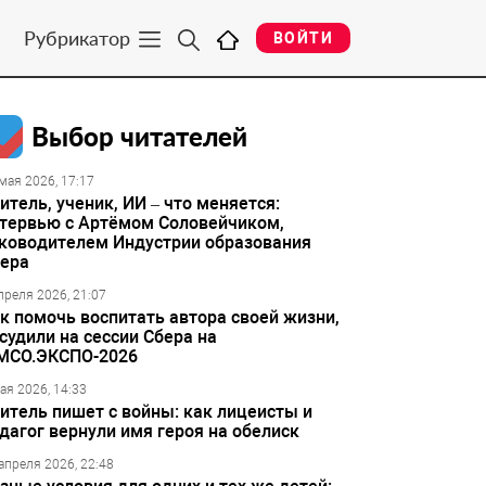
Рубрикатор
ВОЙТИ
Выбор читателей
мая 2026, 17:17
итель, ученик, ИИ – что меняется:
тервью с Артёмом Соловейчиком,
ководителем Индустрии образования
ера
преля 2026, 21:07
к помочь воспитать автора своей жизни,
судили на сессии Сбера на
МСО.ЭКСПО-2026
ая 2026, 14:33
итель пишет с войны: как лицеисты и
дагог вернули имя героя на обелиск
апреля 2026, 22:48