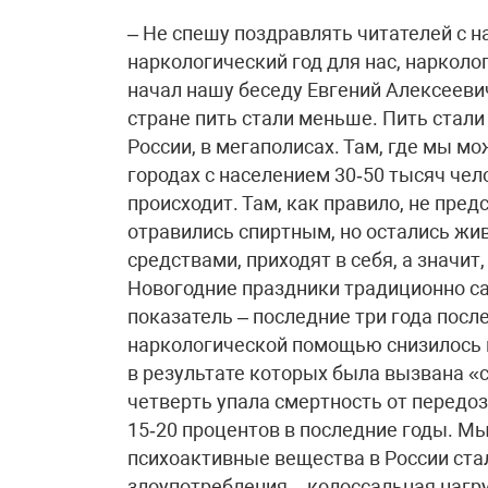
– Не спешу поздравлять читателей с наступившим Новым годом, так как наркологический год для нас, наркологов, кончается не 31 декабря, а к февралю, – начал нашу беседу Евгений Алексеевич. – Но обрадовать обязан – и в Москве, и в стране пить стали меньше. Пить стали меньше в крупных промышленных центрах России, в мегаполисах. Там, где мы можем отслеживать динамику процесса. А вот в городах с населением 30‑50 тысяч человек мы не очень хорошо понимаем, что происходит. Там, как правило, не представлена наркологическая служба. Все, кто отравились спиртным, но остались живы, обходятся своими доморощенными средствами, приходят в себя, а значит, не попадают в официальную статистику.- Новогодние праздники традиционно самые запойные…- Есть хороший косвенный показатель – последние три года после больших праздников обращение за наркологической помощью снизилось в три раза. Количество отравлений спиртным, в результате которых была вызвана «скорая помощь», упало на 30 процентов. На четверть упала смертность от передозировки наркотиков. На табак спрос упал на 15‑20 процентов в последние годы. Мы можем смело говорить, что спрос на психоактивные вещества в России стал меньше.Вообще, все эти пороки, злоупотребления – колоссальная нагрузка на наше здравоохранение. Около 30 процентов соматических заболеваний – результат злоупотребления алкоголем. Это циррозы печени, сердечно-сосудистые, неврологические заболевания – невриты, инсульты…В перспективе мы планируем сотрудничать со страховыми компаниями. Мне бы очень хотелось, чтобы люди, злоупотребляющие алкоголем, разделили ответственность с государством за их лечение и от соматических заболеваний.- С 2013 года действует закон о тестировании на наркотики в школах, средних учебных заведениях (ссузах) и вузах… Журналисты провели свое расследование, обзвонив с десяток школ и высших учебных заведений, поговорив со студентами и школьниками. Ни в одной из десяти московских школ, куда звонили журналисты, даже не слышали о таком тестировании. Единственный вуз – Московский государственный технический университет имени Баумана – подтвердил, что там слышали о тестировании на наркотики, но студенты проигнорировали эту процедуру… Евгений Алексеевич, как сделать так, чтобы система все-таки работала, а не оставалась только благими намерениями и на бумаге?- Уточню. Обязательного тестирования не существует. Есть тонкость. По закону каждое учебное учреждение обязано такую работу проводить. Она проходит в два этапа. Сначала в учебном учреждении проводят анкетирование. Если по результатам анкеты выясняется, что в данном учебном заведении есть определенная пораженность наркотиками, то районный или городской департамент образования принимает решение, что эту школу или этот вуз необходимо проверить более тщательно. В наркологическую службу пишут письмо-обращение, к которому прилагают список пораженных школ, средних учебных заведений и вузов. Мы заключаем с ними договоры и проводим медицинское тестирование с использованием тест-систем на наркотики. Количество школ и детей, которых мы обследуем, определяет Департамент образования. И так по всей России.В ушедшем году было протестировано порядка 80 тысяч школьников, учащихся средних и студентов высших учебных заведений. Если в 2010, 2011 и 2012 годах мы выявляли 10‑13 процентов детей с опытом употребления наркотиков, то сейчас этот показатель снизился в пять раз. Страх того, что тебя могут проверить, уже профилактическая мера.В комиссиях по делам несовершеннолетних при муниципалитетах состоят на учете так называемые трудные подростки. С ними мы тоже работаем и выявляем уже 15‑17 процентов детей, употреблявших наркотики.К сожалению, нет механизма, чтобы обязать детей и их родителей проводить такие исследования. Недавно было совещание у Анны Кузнецовой – Уполномоченного при Президенте РФ по правам ребенка. Мы вчерне договорились, что такую инициативу будем продвигать вместе, чтобы там, где концентрируются дети с высоким риском употребления наркотиков и алкоголя, тестирование стало обязательным. Если эта инициатива пройдет, а понимание у Анны Юрьевны мы получили, то заявленная система тестирования будет работать эффективнее.И вот еще что. Многие наркологи в провинции считают, что закон о тестировании, который действует с декабря 2013 года, свое дело сделал. Выявляемость среди школьников резко упала. По всем территориям России. Анкетирование показывает, что спрос на табак, алкоголь и наркотики среди школьников и подростков резко снизился. Тенденция снижения началась примерно в 2011 году. Снизилось и количество зарегистрированных больных наркоманией.- Разве возможно точно подсчитать количество наркоманов?- Понятно, что вся статистика условна, что истинное число наркоманов мы не знаем. Есть так называемый поправочный коэффициент 2,5. Он не менялся много лет, и таков ли он на самом деле, мы не знаем. То есть на каждого выявленного больного наркоманией есть еще два с половиной… Наверняка и потребителей наркотиков, и больных наркоманией больше, чем мы регистрируем. Тем более что регистрация идет только по героиновой наркомании – там больше медицинских последствий, полицейских и судебных историй.- Согласие родителей на тестирование детей во всех случаях обязательно?- Обязательно. Во всех случаях. Для лиц от 15 до 18 лет нам необходимо два согласия – и подростка, и родителя.- А почему бы не тестирова