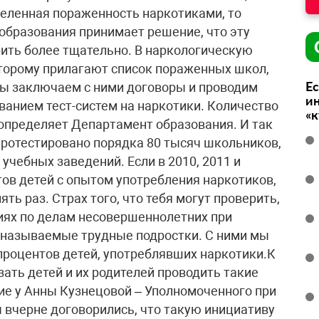
Ес
ин
«