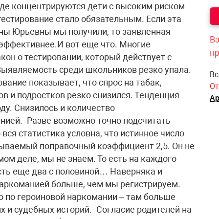
Вз
п
Вс
От
Ар