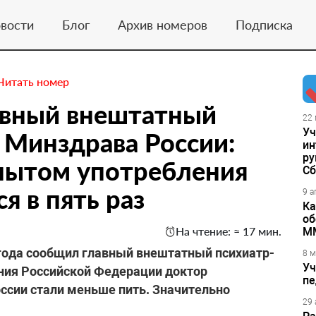
вости
Блог
Архив номеров
Подписка
Читать номер
авный внештатный
22 
Уч
 Минздрава России:
ин
ру
опытом употребления
Сб
я в пять раз
9 а
Ка
об
На чтение: ≈ 17 мин.
М
года сообщил главный внештатный психиатр-
8 м
Уч
ния Российской Федерации доктор
пе
ссии стали меньше пить. Значительно
29 