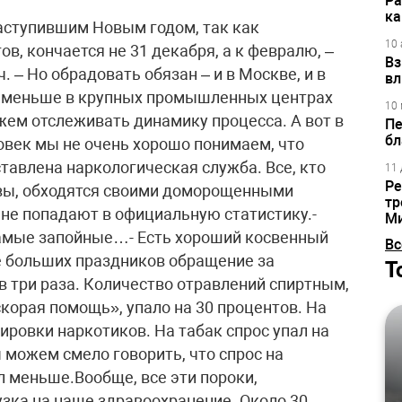
Ра
ка
ть и взрослых на промышленных предприятиях?- Вопрос в точку! Был указ президента о модернизации здравоохранения, и в частности наркологических центров. Есть опыт работы и с трудовыми коллективами. Например, на Новолипецком металлургическом заводе, где мы тестируем рабочих. К сожалению, работодатели и профсоюзы не очень-то нам помогают. Но постепенно ситуация выправится к лучшему, и мы будем активнее сотрудничать с рабочими коллективами.Есть государственная антинаркотическая стратегия – основной концептуальный документ, по которому мы работаем. Он был подписан на рубеже 2010 года и рассчитан на десятилетие вперед. Это стратегический план наших действий.В прошлом году мы начали программу по профилактике смертности от передозировки наркотиков. Прежде всего героина. От героина есть антидот прямого действия. Мы стали обучать больных в стационарах, как пользоваться этим антидотом. Что меня приятно удивило – половина пациентов отказываются брать антидот, мотивируя это тем, что они уходят от наркотизации, не планируют общаться с наркоманами и продолжают выздоровление под нашим наблюдением. Это хорошая цифра, радостная. Эти люди стали ответственно относиться к своему здоровью.Есть такая программа – социотерапевтическая интервенция. Чтобы понять, как она работает, приведу конкретный пример. В одном творческом коллективе погибает больной от передозировки наркотиков. Ректор нанимает нас протестировать коллектив студентов. Мы всех тестируем и выявляем 15 процентов потребителей наркотиков. С каждым из них встречаемся и проводим социотерапевтическую интервенцию. Через год снова их проверяем. Было 15 процентов потребителей – осталось два процента.Так работает, казалось бы, простое интервью по сократовскому методу, когда человек должен ответить в анкете либо «да», либо «нет». Других вариантов ответов нет. И подводим «нарушителей режима» к тому, чтобы они осознали, что надо отказываться от алкоголя или наркотиков.Мы собираемся работать таким образом и дальше. Могу не без гордости сказать, что мы были одними из первых в мире, кто этим начал заниматься активно. В Москве мы этим занимаемся с 2001 года. Сначала в студенческой среде, потом в школах. Это дает свой эффект.Еще одно новшество. Рассматривается проект закона, по которому водители, лишенные по суду прав за вождение автомобиля в пьяном виде, будут параллельно наблюдаться в наркодиспансерах и подтверждать свою трезвость. Мера вынужденная. Пьяных за рулем меньше не становится. Тогда у нас появится инструмент контроля над людьми, нарушавшими правила дорожного движения в пьяном виде. Эту меру мы планируем продвигать достаточно активно.- А как выявить алкоголика, если он не обращается в клинику? Есть явные алкаши, а есть скрытые, те, кто «просто много потребляют»…- Два процента населения в любой стране, где продается алкоголь, страдают психическими расстройствами. Россия не исключение. Мы практически всех их знаем, что называется, в лицо. Они регистрируются и попадают в нашу орбиту. Еще примерно десять процентов сильно пьющих не имеют психических, но имеют соматические расстройства – гастроэнтерологические, кардиологические, неврологические… Они, естественно, не обращаются к наркологам, а идут к врачам в поликлиниках и больницах. То есть попадают в общую соматическую сеть и там получают помощь.Мы начинаем программу выявления пока добровольно, проводим пилотные исследования. Берем кровь, определяем маркер злоупотребления алкоголем. Определяем отсутствие или наличие наркотиков в моче и, исходя из этого, предлагаем пациентам программу профилактики. То есть мы их информируем, что у них есть такая проблема со здоровьем, связанная с злоупотреблением алкоголем или с употреблением наркотиков.Допустим, циррозы печени сейчас выходят на третье место по причинам смертности населения. На первом месте сердечно-сосудистые заболевания, затем идут онкология и циррозы печени… С циррозами печени – это, как правило, наши больные. Алкоголики и наркоманы. Они еще болеют и гепатитами типа B, C, D… А гепатиты в ряде случаев приводят к циррозу или к раку печени.- Такая маркировка станет обязательной процедурой для всех?- Я думаю, что со временем это возможно… Особенно если человек попадает в медицинское учреждение и планирует получить помощь в связи с определенными заболеваниями. Мы будем выявлять таких людей.- Евгений Алексеевич, как решается проблема спайсов?- Сложная проблема. К сожалению, экспресс-тестов на спайсы не существует во всем мире. Каждый год изобретается до 50 новых химических формул, которые так или иначе относятся к классу спайсов. Что такое спайс? Это синтетические каннабиноиды или синтетические стимуляторы. Иногда это смесь тех и других. Поскольку их
10 
Вз
вл
10 
Пе
бл
11 
Ре
тр
М
Вс
Т