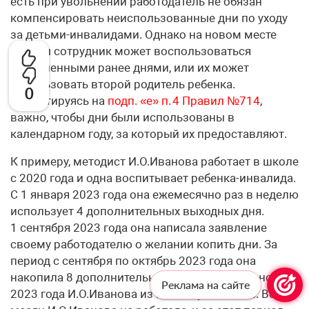
есть при увольнении работодатель не обязан
компенсировать неиспользованные дни по уходу
за детьми-инвалидами. Однако на новом месте
работы сотрудник может воспользоваться
накопленными ранее днями, или их может
использовать второй родитель ребенка.
0
Ориентируясь на
подп. «е» п. 4 Правил №714
,
важно, чтобы дни были использованы в
календарном году, за который их предоставляют.
К примеру, методист И.О.Ива­нова работает в школе
с 2020 года и одна воспитывает ребенка-инвалида.
С 1 января 2023 года она ежемесячно раз в неделю
использует 4 дополнительных выходных дня.
1 сентября 2023 года она написала заявление
своему работодателю о желании копить дни. За
период с сентября по октябрь 2023 года она
накопила 8 дополнительных дней. Однако 2 ноября
Реклама на сайте
2023 года И.О.Иванова из школы уволилась. Весь