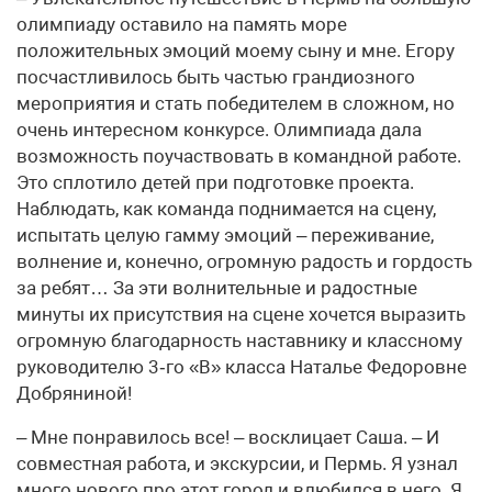
олимпиаду оставило на память море
положительных эмоций моему сыну и мне. Егору
посчастливилось быть частью грандиозного
мероприятия и стать победителем в сложном, но
очень интересном конкурсе. Олимпиада дала
возможность поучаствовать в командной работе.
Это сплотило детей при подготовке проекта.
Наблюдать, как команда поднимается на сцену,
испытать целую гамму эмоций – переживание,
волнение и, конечно, огромную радость и гордость
за ребят… За эти волнительные и радостные
минуты их присутствия на сцене хочется выразить
огромную благодарность наставнику и классному
руководителю 3‑го «В» класса Наталье Федоровне
Добряниной!
– Мне понравилось все! – восклицает Саша. – И
совместная работа, и экскурсии, и Пермь. Я узнал
много нового про этот город и влюбился в него. Я