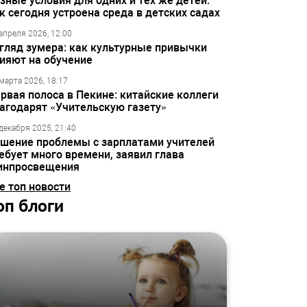
зные условия для одних и тех же детей:
к сегодня устроена среда в детских садах
апреля 2026, 12:00
гляд зумера: как культурные привычки
ияют на обучение
марта 2026, 18:17
рвая полоса в Пекине: китайские коллеги
агодарят «Учительскую газету»
декабря 2025, 21:40
шение проблемы с зарплатами учителей
ебует много времени, заявил глава
инпросвещения
е топ новости
оп блоги