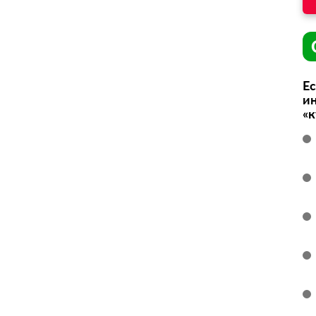
Ес
ин
«