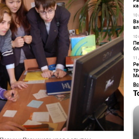
Ра
ка
10 
Вз
вл
10 
Пе
бл
11 
Ре
тр
М
Вс
Т