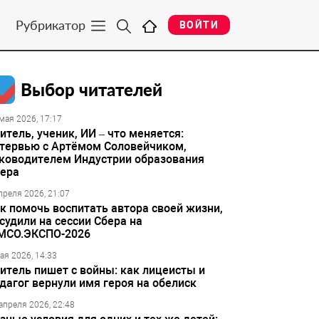
Рубрикатор
ВОЙТИ
Выбор читателей
мая 2026, 17:17
итель, ученик, ИИ – что меняется:
тервью с Артёмом Соловейчиком,
ководителем Индустрии образования
ера
преля 2026, 21:07
к помочь воспитать автора своей жизни,
судили на сессии Сбера на
МСО.ЭКСПО-2026
ая 2026, 14:33
итель пишет с войны: как лицеисты и
дагог вернули имя героя на обелиск
апреля 2026, 22:48