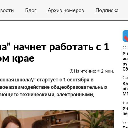
вости
Блог
Архив номеров
Подписка
” начнет работать с 1
22 
Уч
ом крае
ин
ру
Сб
На чтение: ≈ 2 мин.
9 а
нная школа\” стартует с 1 сентября в
Ка
евое взаимодействие общеобразовательных
об
М
дающего техническими, электронными,
8 м
Уч
пе
29 