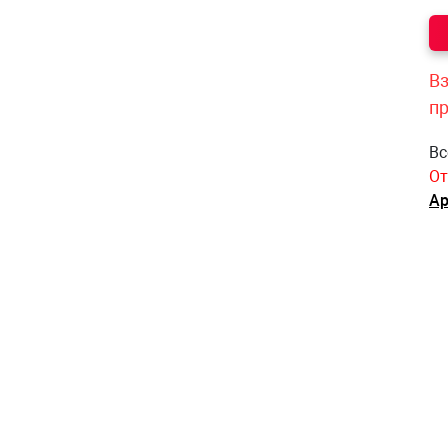
Вз
п
Вс
От
Ар