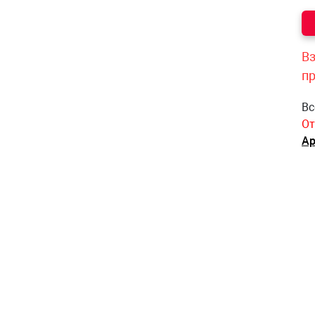
Вз
п
Вс
От
Ар