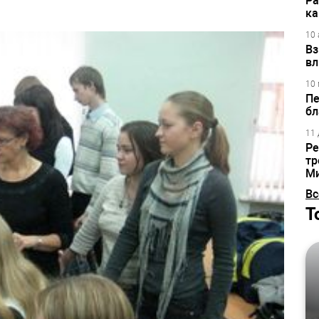
Ра
ка
10 
Вз
вл
10 
Пе
бл
11 
Ре
тр
М
Вс
Т