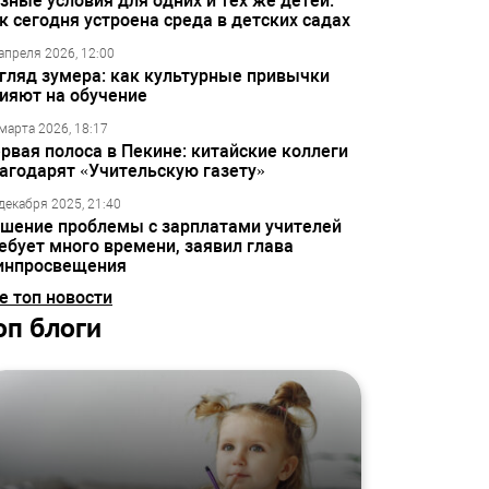
зные условия для одних и тех же детей:
к сегодня устроена среда в детских садах
апреля 2026, 12:00
гляд зумера: как культурные привычки
ияют на обучение
марта 2026, 18:17
рвая полоса в Пекине: китайские коллеги
агодарят «Учительскую газету»
декабря 2025, 21:40
шение проблемы с зарплатами учителей
ебует много времени, заявил глава
инпросвещения
е топ новости
оп блоги