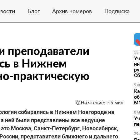
вости
Блог
Архив номеров
Подписка
и преподаватели
22 
Уч
сь в Нижнем
ин
ру
но-практическую
Сб
9 а
Ка
об
На чтение: ≈ 5 мин.
М
ологии собирались в Нижнем Новгороде на
8 м
Уч
а ней были представлены все ведущие
пе
 это Москва, Санкт-Петербург, Новосибирск,
29 
 России, представители ближнего и дальнего