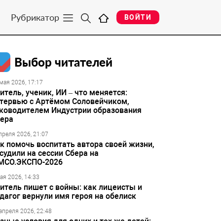
Рубрикатор
ВОЙТИ
Выбор читателей
мая 2026, 17:17
итель, ученик, ИИ – что меняется:
тервью с Артёмом Соловейчиком,
ководителем Индустрии образования
ера
преля 2026, 21:07
к помочь воспитать автора своей жизни,
судили на сессии Сбера на
МСО.ЭКСПО-2026
ая 2026, 14:33
итель пишет с войны: как лицеисты и
дагог вернули имя героя на обелиск
апреля 2026, 22:48