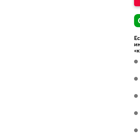
Ес
ин
«