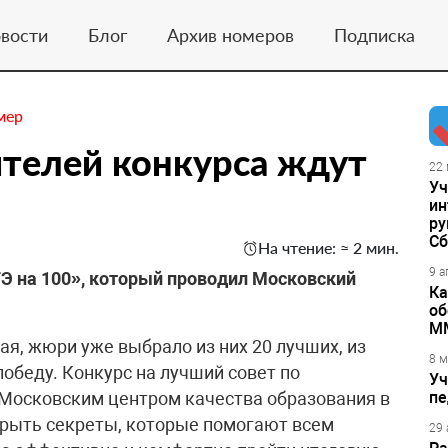
вости
Блог
Архив номеров
Подписка
мер
ителей конкурса ждут
22 
Уч
ин
ру
Сб
На чтение: ≈ 2 мин.
9 а
ГЭ на 100», который проводил Московский
Ка
об
М
я, жюри уже выбрало из них 20 лучших, из
8 м
обеду. Конкурс на лучший совет по
Уч
 Московским центром качества образования в
пе
скрыть секреты, которые помогают всем
29 